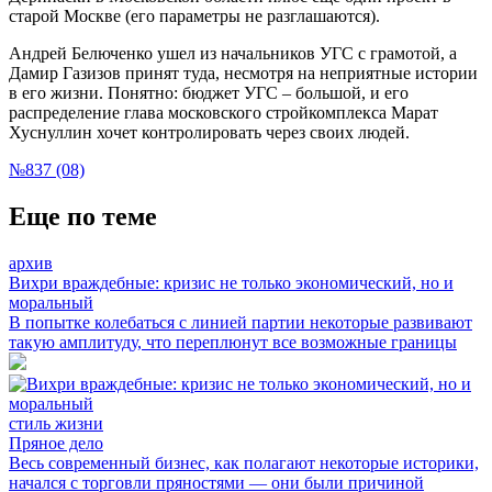
старой Москве (его параметры не разглашаются).
Андрей Белюченко ушел из начальников УГС с грамотой, а
Дамир Газизов принят туда, несмотря на неприятные истории
в его жизни. Понятно: бюджет УГС – большой, и его
распределение глава московского стройкомплекса Марат
Хуснуллин хочет контролировать через своих людей.
№837 (08)
Еще по теме
архив
Вихри враждебные: кризис не только экономический, но и
моральный
В попытке колебаться с линией партии некоторые развивают
такую амплитуду, что переплюнут все возможные границы
стиль жизни
Пряное дело
Весь современный бизнес, как полагают некоторые историки,
начался с торговли пряностями — они были причиной