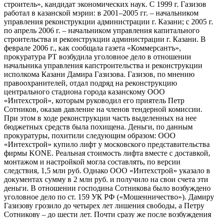
строитель», кандидат экономических наук. С 1999 г. Газизов
работал в казанской мэрии: в 2001–2005 гг. – начальником
управления реконструкции администрации г. Казани; с 2005 г.
по апрель 2006 г. – начальником управления капитального
строительства и реконструкции администрации г. Казани. В
феврале 2006 г., как сообщала газета «Коммерсантъ»,
прокуратура РТ возбудила уголовное дело в отношении
начальника управления капстроительства и реконструкции
исполкома Казани Дамира Газизова. Газизов, по мнению
правоохранителей, отдал подряд на реконструкцию
центрального стадиона города казанскому ООО
«Интехстрой», которым руководил его приятель Петр
Сотников, оказав давление на членов тендерной комиссии.
При этом в ходе реконструкции часть выделенных на нее
бюджетных средств была похищена. Деньги, по данным
прокуратуры, похитили следующим образом: ООО
«Интехстрой» купило лифт у московского представительства
фирмы KONE. Реальная стоимость лифта вместе с доставкой,
монтажом и настройкой могла составлять, по версии
следствия, 1,5 млн руб. Однако ООО «Интехстрой» указало в
документах сумму в 2 млн руб. и получило на свои счета эти
деньги. В отношении господина Сотникова было возбуждено
уголовное дело по ст. 159 УК РФ («Мошенничество»). Дамиру
Газизову грозило до четырех лет лишения свободы, а Петру
Сотникову – до шести лет. Почти сразу же после возбуждения