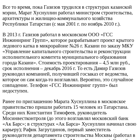
Все то время, пока Газизов трудился в структурах казанской
мэрии, Марат Хуснуллин работал министром строительства,
архитектуры и жилищно-коммунального хозяйства
Республики Татарстан (с мая 2001 г. по ноябрь 2010 г.).
В 2013 г. Газизов работал в московском ООО «ГСС
Инжиниринг Групп», которое разрабатывает проект крытого
ледового катка в микрорайоне №26 г. Казани по заказу МКУ
«Управление капитального строительства и реконструкции
исполнительного комитета муниципального образования
города Казани». Стоимость проектирования – 4,5 млн руб.,
срок исполнения – декабрь 2016 г. То есть Дамир Газизов
руководил компанией, получившей госзаказ от ведомства,
которое он сам когда-то возглавлял. Вероятно, это случайное
совпадение. Телефон «ГСС Инжиниринг групп» был
недоступен.
Ранее по приглашению Марата Хуснуллина в московское
правительство пришли работать 15 человек из Татарстана.
Среди них Константин Тимофеев, руководитель
Мосинвестконтроля (до этого возглавлял московский банк
«Ак Барс»; в структурах «Ак Барса» Хуснуллин начинал свою
карьеру); Рафик Загрутдинов, первый заместитель
руководителя департамента строительства Москвы (работал в