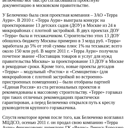
Белюченко мог быстро согласовывать проектную
документацию в московском правительстве.
У Белюченко была своя проектная компания – ЗАО «Терра
Аури». В 2010 г. «Терра Аури» выиграла конкурс на
проектирование 13 детских садов (ДОУ) в Москве из 24 в
микрорайонах с плотной застройкой. В двух проектах ДОУ
«Терра» была и техзаказчиком. Строительство этих 13 ДОУ
обошлось бюджету Москвы примерно в 3 млрд руб. «Терра»
заработала до 5% от этой суммы плюс 1% на техзаказе; всего
около 150 млн руб. В марте 2011 г. «Терра Аури» получила
почетное звание «Поставщик товаров и услуг для нужд
правительства Москвы» за проектирование 13 ДОУ в Москве
в рекордные сроки. Кроме того, новые проекты детсадов
«Терры» – модульный «Росток» и «Семицветик» (для
микрорайонов с плотной застройкой во встроенно-
пристроенных помещениях) – были отобраны партией
«Единая Россия» из ста региональных проектов и
рекомендованы к массовому строительству. «Терре» горзаказ
при таких отличных рекомендациях практически
гарантирован, а перед Белюченко открылся путь к креслу
руководителя крупного горзаказчика.
Спустя некоторое время после того, как Белюченко возглавил
МЦДСО, осенью 2011 г. он продал свою компанию «Терра
Аури» финансовому директору ГК «Ведис» Денису Бородако.