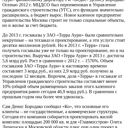
Осенью 2012 г. МЦДСО был переименован в Управление
гражданского строительства (УГС), его функции значительно
расширились, а бюджет вырос. Новое казенное предприятие
правительства Москвы строит не только социальные объекты,
но и жилье за счет бюджета.
До 2013 г. госзаказы у ЗАО «Терра Аури» были сравнительно
некрупные – на техзаказ и проектирование, а эти услуги стоят
десятки миллионов рублей. Но в 2013 г. «Терра» стала
получать госзаказы уже не только на проектирование, но и на
строительство. Выручка ЗАО «Терра Аури» в 2013 г. достигла
5,6 млрд руб. Рост в сравнении с 2012 г. – 1576%. Объем
госзаказов ЗАО «Терра Аури» к настоящему времени
составляет 3 млрд руб., из них 2,9 млрд руб. получено за
последние 12 месяцев. Впрочем, доля «Терры» в госзаказе от
Управления гражданского строительства составляет менее
10% (общий объем размещенных заказов этого казенного
предприятия равен сегодня 46,9 млрд руб.). В сравнении с
прошлым годом она более чем удвоилась.
Сам Денис Бородако сообщил «К
о
», что основные его
клиенты – не государственные, а коммерческие структуры.
Сегодня его компания собирается проектировать жилой
комплекс площадью 200 000 кв. м для «Главмосстроя» Олега
Дерипаски в Московской области плюс еще один проект в