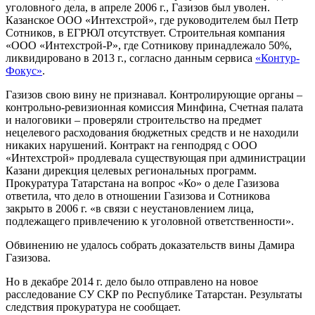
уголовного дела, в апреле 2006 г., Газизов был уволен.
Казанское ООО «Интехстрой», где руководителем был Петр
Сотников, в ЕГРЮЛ отсутствует. Строительная компания
«ООО «Интехстрой-Р», где Сотникову принадлежало 50%,
ликвидировано в 2013 г., согласно данным сервиса
«Контур-
Фокус»
.
Газизов свою вину не признавал. Контролирующие органы –
контрольно-ревизионная комиссия Минфина, Счетная палата
и налоговики – проверяли строительство на предмет
нецелевого расходования бюджетных средств и не находили
никаких нарушений. Контракт на генподряд с ООО
«Интехстрой» продлевала существующая при администрации
Казани дирекция целевых региональных программ.
Прокуратура Татарстана на вопрос «К
о
» о деле Газизова
ответила, что дело в отношении Газизова и Сотникова
закрыто в 2006 г. «в связи с неустановлением лица,
подлежащего привлечению к уголовной ответственности».
Обвинению не удалось собрать доказательств вины Дамира
Газизова.
Но в декабре 2014 г. дело было отправлено на новое
расследование СУ СКР по Республике Татарстан. Результаты
следствия прокуратура не сообщает.