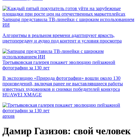
Samsung представила ТВ-линейки с широким использованием
ИИ
Алгоритмы в реальном времени адаптируют яркость,
цветопередачу и аудио под контент и условия просмотра
Третьяковская галерея покажет эволюцию пейзажной
фотографии за 130 лет
В экспозицию «Природа фотографии» вошли около 130
произведений, включая ранее не выставлявшиеся работы
известных художников и снимки победителей конкурса
HUAWEI XMAGE
архив
Дамир Газизов: свой человек