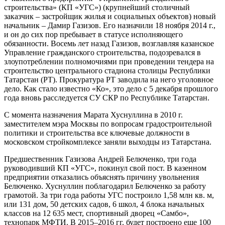
строительства» (КП «УГС») (крупнейший столичный
заказчик – застройщик жилья и социальных объектов) новый
начальник – Дамир Газизов. Его назначили 18 ноября 2014 г.,
и он до сих пор пребывает в статусе исполняющего
обязанности. Восемь лет назад Газизов, возглавляя казанское
Управление гражданского строительства, подозревался в
злоупотреблении полномочиями при проведении тендера на
строительство центрального стадиона столицы Республики
Татарстан (РТ). Прокуратура РТ заводила на него уголовное
дело. Как стало известно «Ко», это дело с 5 декабря прошлого
года вновь расследуется СУ СКР по Республике Татарстан.
С момента назначения Марата Хуснуллина в 2010 г.
заместителем мэра Москвы по вопросам градостроительной
политики и строительства все ключевые должности в
московском стройкомплексе заняли выходцы из Татарстана.
Предшественник Газизова Андрей Белюченко, три года
руководивший КП «УГС», покинул свой пост. В казенном
предприятии отказались объяснять причину увольнения
Белюченко. Хуснуллин поблагодарил Белюченко за работу
грамотой. За три года работы УГС построило 1,58 млн кв. м,
или 131 дом, 50 детских садов, 6 школ, 4 блока начальных
классов на 12 635 мест, спортивный дворец «Самбо»,
технопарк МФТИ. В 2015–2016 гг. будет построено еще 100