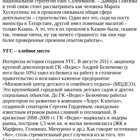
национальной стратегии Раис Сулейманов. – Дамира Газизова
в этой связи стоит рассматривать как человека Марата
Хуснуллина: их в прошлом связывала общая сфера
деятельности – строительство. Один вел это, сидя на посту
министра в Татарстане, другой имел поменьше масштаб –
только Казань. А то, что в их прошлом в Казани были, скажем
так, темные пятна, ну так ничего страшного: так они еще
более проверенные прежним опытом работы».
УГС – хлебное место
Интересна история создания УГС. В августе 2011 г. акционер
крупной девелоперской ГК «Ведис» Андрей Белюченко (у
него было 10%) ушел из бизнеса на работу в столичное
правительство и возглавил казенное предприятие
«Московский центр детского и семейного отдыха» (МЦДСО).
Это крупнейший городской заказчик детских садов и других
социальных объектов. До ГК «Ведис» Белюченко работал
директором по развитию в компании «Хорус Кэпитал»,
созданной сенатором Сергеем Гордеевым, скандально
известным игроком рынка слияний и поглощений. В
кризисные 2008–2009 гг. ГК «Ведис» вырвалась в лидеры
рынка, построив 1,5 млн кв. м жилья экономкласса (ЖК в
Марфино, Головино, Мичурино и др.). Как говорят источники
«К
о
», столь стремительный рост случился из-за того, что