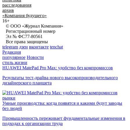
расследования
архив
«Компания будущего»
16+
© ООО «Журнал Компания»
Регистрационный номер
Эл № ФС77-80561
Все права защищены
telegram
дзен
вконтакте
tenchat
Редакция
популярное
Новости
стиль жизни
HUAWEI MatePad Pro Max: удобство без компромиссов
Результаты тест-драйва нового высокопроизводительного
дизайнерского планшета
рынки
Умные производства: когда появятся и какими будут заводы
без людей
Промышленность переживает фундаментальные изменения в
подходах к организации труда