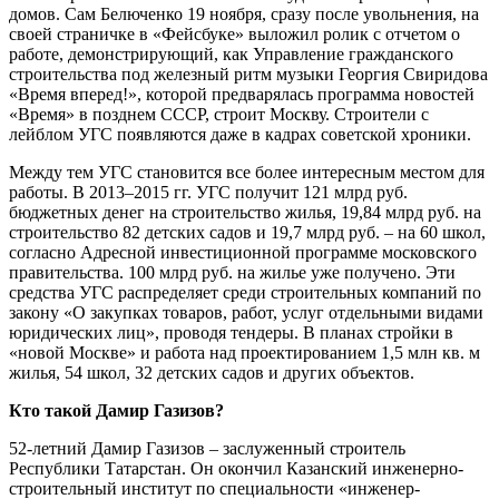
домов. Сам Белюченко 19 ноября, сразу после увольнения, на
своей страничке в «Фейсбуке» выложил ролик с отчетом о
работе, демонстрирующий, как Управление гражданского
строительства под железный ритм музыки Георгия Свиридова
«Время вперед!», которой предварялась программа новостей
«Время» в позднем СССР, строит Москву. Строители с
лейблом УГС появляются даже в кадрах советской хроники.
Между тем УГС становится все более интересным местом для
работы. В 2013–2015 гг. УГС получит 121 млрд руб.
бюджетных денег на строительство жилья, 19,84 млрд руб. на
строительство 82 детских садов и 19,7 млрд руб. – на 60 школ,
согласно Адресной инвестиционной программе московского
правительства. 100 млрд руб. на жилье уже получено. Эти
средства УГС распределяет среди строительных компаний по
закону «О закупках товаров, работ, услуг отдельными видами
юридических лиц», проводя тендеры. В планах стройки в
«новой Москве» и работа над проектированием 1,5 млн кв. м
жилья, 54 школ, 32 детских садов и других объектов.
Кто такой Дамир Газизов?
52-летний Дамир Газизов – заслуженный строитель
Республики Татарстан. Он окончил Казанский инженерно-
строительный институт по специальности «инженер-