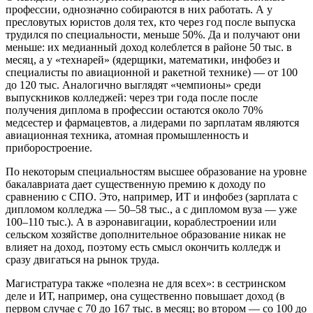
профессии, однозначно собираются в них работать. А у
пресловутых юристов доля тех, кто через год после выпуска
трудился по специальности, меньше 50%. Да и получают они
меньше: их медианный доход колеблется в районе 50 тыс. в
месяц, а у «технарей» (ядерщики, математики, инфобез и
специалисты по авиационной и ракетной технике) — от 100
до 120 тыс. Аналогично выглядят «чемпионы» среди
выпускников колледжей: через три года после после
получения диплома в профессии остаются около 70%
медсестер и фармацевтов, а лидерами по зарплатам являются
авиационная техника, атомная промышленность и
приборостроение.
По некоторым специальностям высшее образование на уровне
бакалавриата дает существенную премию к доходу по
сравнению с СПО. Это, например, ИТ и инфобез (зарплата с
дипломом колледжа — 50–58 тыс., а с дипломом вуза — уже
100–110 тыс.). А в аэронавигации, кораблестроении или
сельском хозяйстве дополнительное образование никак не
влияет на доход, поэтому есть смысл окончить колледж и
сразу двигаться на рынок труда.
Магистратура также «полезна не для всех»: в сестринском
деле и ИТ, например, она существенно повышает доход (в
первом случае с 70 до 167 тыс. в месяц; во втором — со 100 до