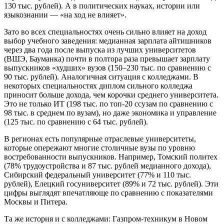
130 тыс. рублей). А в политических науках, истории или
языкознании — «на ход не влияет».
Зато во всех специальностях очень сильно влияет на доход
выбор учебного заведения: медианная зарплата айтишников
через два года после выпуска из лучших университетов
(ВШЭ, Бауманка) почти в полтора раза превышает зарплату
выпускников «худших» вузов (150–230 тыс. по сравнению с
90 тыс. рублей). Аналогичная ситуация с колледжами. В
некоторых специальностях диплом сильного колледжа
приносит больше дохода, чем корочки среднего университета.
Это не только ИТ (198 тыс. по топ-20 ссузам по сравнению с
98 тыс. в среднем по вузам), но даже экономика и управление
(125 тыс. по сравнению с 64 тыс. рублей).
В регионах есть популярные отраслевые университеты,
которые опережают многие столичные вузы по уровню
востребованности выпускников. Например, Томский политех
(78% трудоустройства и 87 тыс. рублей медианного дохода),
Сибирский федеральный университет (77% и 110 тыс.
рублей), Елецкий госуниверситет (89% и 72 тыс. рублей). Эти
цифры выглядят впечатляюще по сравнению с показателями
Москвы и Питера.
Та же история и с колледжами: Газпром-техникум в Новом