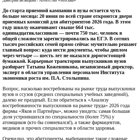
Дмитрий Белицкий / Агентство «Москва»
До старта приемной кампании в вузы остается чуть
больше месяца: 20 июня по всей стране откроются двери
приемных комиссий для абитуриентов 2026 года. В этом
году школу оканчивают свыше 664 тыс.
одиннадцатиклассников — почти 750 тыс. человек в
общей сложности зарегистрировались на ЕГЭ. В сотнях
тысяч российских семей прямо сейчас мучительно решают
главный вопрос: куда нести документы, чтобы диплом
через четыре — шесть лет не оказался дорогостоящей
бумажкой. Карьерные траектории выпускников вузов
разбирает Татьяна Кожевникова, независимый директор,
эксперт в области управления персоналом Института
экономики роста им. П.А. Столыпина
.
Вопрос, насколько востребованы на рынке труда выпускники
вузов и ссузов (средних специальных учебных заведений),
далеко не праздный. Если обратиться к «Анализу
востребованности выпускников на рынке труда» 2026 года
фирмы «Яков и Партнёры», можно увидеть: самая большая
доля устроившихся по специальности (более 75%) у
атомщиков (кто бы сомневался!), а также фармацевтов,
медиков и прочих специалистов в области здоровья.
Очевидно, что абитуриенты, выбирающие такие сложные