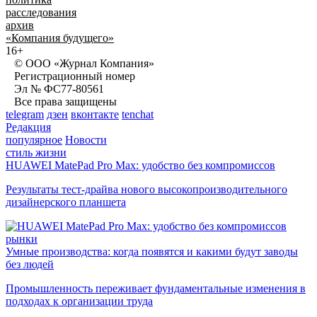
расследования
архив
«Компания будущего»
16+
© ООО «Журнал Компания»
Регистрационный номер
Эл № ФС77-80561
Все права защищены
telegram
дзен
вконтакте
tenchat
Редакция
популярное
Новости
стиль жизни
HUAWEI MatePad Pro Max: удобство без компромиссов
Результаты тест-драйва нового высокопроизводительного
дизайнерского планшета
рынки
Умные производства: когда появятся и какими будут заводы
без людей
Промышленность переживает фундаментальные изменения в
подходах к организации труда