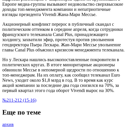
Европе медиа-группы вызывают недовольство сверхвысокие
доходы топ-менеджмента компании и непатриотичные
взгляды президента Vivendi Жана-Мари Мессье.
Акционерный конфликт перерос в публичный скандал с
политическим оттенком в середине апреля, когда сотрудники
французского телеканала Canal Plus, принадлежащего
холдингу, захватили эфир, протестуя против увольнения
гендиректора Пьера Лескара. Жан-Мари Мессье увольнение
главы Canal Plus объяснил кризисом менеджмента телеканала.
Но у Лескара нашлись высокопоставленные покровители в
политических кругах. В итоге миноритарные акционеры
обвинили Мессье в непомерной щедрости по отношению к
топ-менеджерам. На их оплату, как сообщил телеканал Euro
News, уходит около $1,8 млрд в год. В то время как курс
акций компании за последние два года снизился на 70%, за
первый квартал этого года оборот Vivendi вырос на 30%.
№211-212 (15-16)
Еще по теме
архив