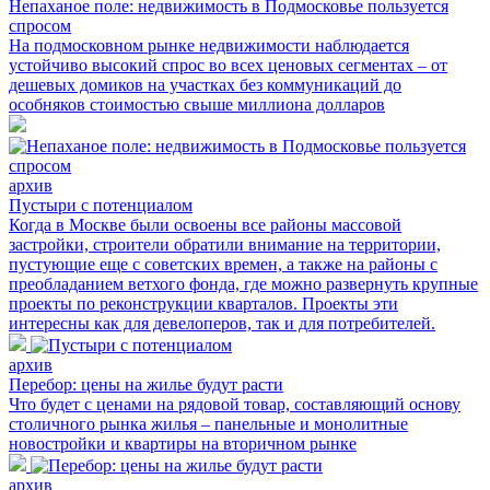
Непаханое поле: недвижимость в Подмосковье пользуется
спросом
На подмосковном рынке недвижимости наблюдается
устойчиво высокий спрос во всех ценовых сегментах – от
дешевых домиков на участках без коммуникаций до
особняков стоимостью свыше миллиона долларов
архив
Пустыри с потенциалом
Когда в Москве были освоены все районы массовой
застройки, строители обратили внимание на территории,
пустующие еще с советских времен, а также на районы с
преобладанием ветхого фонда, где можно развернуть крупные
проекты по реконструкции кварталов. Проекты эти
интересны как для девелоперов, так и для потребителей.
архив
Перебор: цены на жилье будут расти
Что будет с ценами на рядовой товар, составляющий основу
столичного рынка жилья – панельные и монолитные
новостройки и квартиры на вторичном рынке
архив