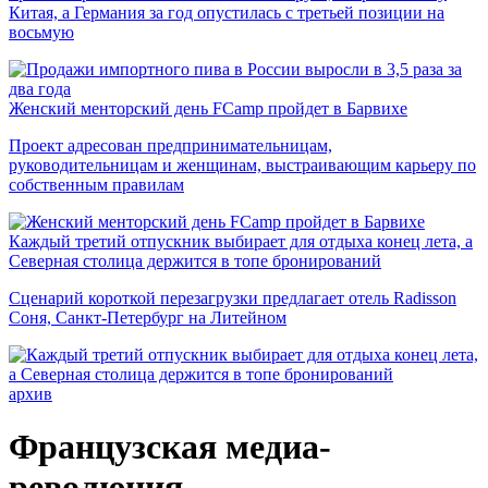
Китая, а Германия за год опустилась с третьей позиции на
восьмую
Женский менторский день FCamp пройдет в Барвихе
Проект адресован предпринимательницам,
руководительницам и женщинам, выстраивающим карьеру по
собственным правилам
Каждый третий отпускник выбирает для отдыха конец лета, а
Северная столица держится в топе бронирований
Сценарий короткой перезагрузки предлагает отель Radisson
Соня, Санкт-Петербург на Литейном
архив
Французская медиа-
революция