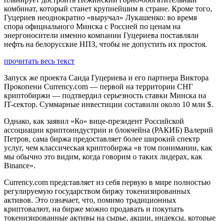
комбинат, который станет крупнейшим в стране. Кроме того,
Гуцериев неоднократно «выручал» Лукашенко: во время
спора официального Минска с Россией по ценам на
энергоносители именно компании Гуцериева поставляли
нефть на белорусские НПЗ, чтобы не допустить их простоя.
прочитать весь текст
Запуск же проекта Саида Гуцериева и его партнера Виктора
Прокопени Currency.com — первой на территории СНГ
криптобиржи — подтвердил серьезность ставки Минска на
IT-сектор. Суммарные инвестиции составили около 10 млн $.
Однако, как заявил «Ко» вице-президент Российской
ассоциации криптоиндустрии и блокчейна (РАКИБ) Валерий
Петров, сама биржа предоставляет более широкий спектр
услуг, чем классическая криптобиржа «в том понимании, как
мы обычно это видим, когда говорим о таких лидерах, как
Binance».
Currency.com представляет из себя первую в мире полностью
регулируемую государством биржу токенизированных
активов. Это означает, что, помимо традиционных
криптовалют, на бирже можно продавать и покупать
токенизированные активы на сырье, акции, индексы, которые