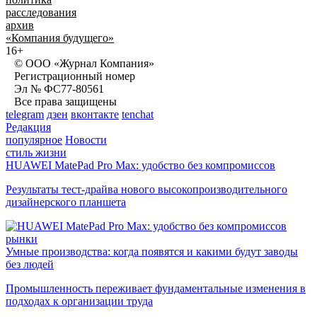
расследования
архив
«Компания будущего»
16+
© ООО «Журнал Компания»
Регистрационный номер
Эл № ФС77-80561
Все права защищены
telegram
дзен
вконтакте
tenchat
Редакция
популярное
Новости
стиль жизни
HUAWEI MatePad Pro Max: удобство без компромиссов
Результаты тест-драйва нового высокопроизводительного
дизайнерского планшета
рынки
Умные производства: когда появятся и какими будут заводы
без людей
Промышленность переживает фундаментальные изменения в
подходах к организации труда