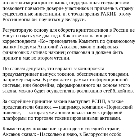
что легализация крипторынка, поддержанная государством,
позволяет повысить доверие участников и привлечь в страну
существенные инвестиции, и, с точки зрения РАКИБ, этому
Россия могла бы поучиться у Беларуси.
Регуляторную основу для оборота криптоактивов в России не
могут создать уже два года. Как ответил на вопрос
корреспондента «Ко» председатель Комитета по финансовому
рынку Госдумы Анатолий Аксаков, закон о цифровых
финансовых активах наконец согласован и должен быть
принят в мае во втором чтении.
По словам депутата, это вариант законопроекта
предусматривает выпуск токенов, обеспеченных товарами,
например сырьем. В результате в рамках информационной
системы, или блокчейна, сформированного на основе этого
закона, можно будет осуществлять реализацию стейблкойнов.
За скорейшее принятие закона выступает РСПП, а также
представители бизнеса — например, компания «Норильский
никель», — которая уже анонсировала запуск цифровой
платформы по торговле токенизированными активами.
Комментируя положение криптодел в соседней стране,
Аксаков сказал: «Насколько я знаю, в Белоруссии особо