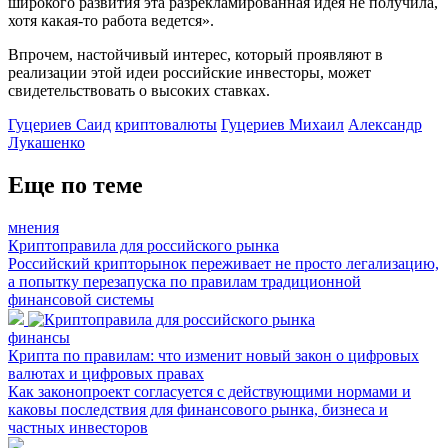
широкого развития эта разрекламированная идея не получила,
хотя какая-то работа ведется».
Впрочем, настойчивый интерес, который проявляют в
реализации этой идеи российские инвесторы, может
свидетельствовать о высоких ставках.
Гуцериев Саид
криптовалюты
Гуцериев Михаил
Александр
Лукашенко
Еще по теме
мнения
Криптоправила для российского рынка
Российский крипторынок переживает не просто легализацию,
а попытку перезапуска по правилам традиционной
финансовой системы
финансы
Крипта по правилам: что изменит новый закон о цифровых
валютах и цифровых правах
Как законопроект согласуется с действующими нормами и
каковы последствия для финансового рынка, бизнеса и
частных инвесторов