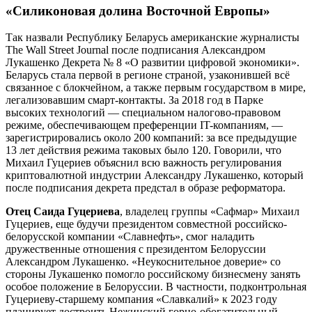
«Силиконовая долина Восточной Европы»
Так назвали Республику Беларусь американские журналисты
The Wall Street Journal после подписания Александром
Лукашенко Декрета № 8 «О развитии цифровой экономики».
Беларусь стала первой в регионе страной, узаконившей всё
связанное с блокчейном, а также первым государством в мире,
легализовавшим смарт-контакты. За 2018 год в Парке
высоких технологий — специальном налогово-правовом
режиме, обеспечивающем преференции IT-компаниям, —
зарегистрировались около 200 компаний: за все предыдущие
13 лет действия режима таковых было 120. Говорили, что
Михаил Гуцериев объяснил всю важность регулирования
криптовалютной индустрии Александру Лукашенко, который
после подписания декрета предстал в образе реформатора.
Отец Саида Гуцериева
, владелец группы «Сафмар» Михаил
Гуцериев, еще будучи президентом совместной российско-
белорусской компании «Славнефть», смог наладить
дружественные отношения с президентом Белоруссии
Александром Лукашенко. «Неукоснительное доверие» со
стороны Лукашенко помогло российскому бизнесмену занять
особое положение в Белоруссии. В частности, подконтрольная
Гуцериеву-старшему компания «Славкалий» к 2023 году
планирует достроить Нежинский горно-обогатительный