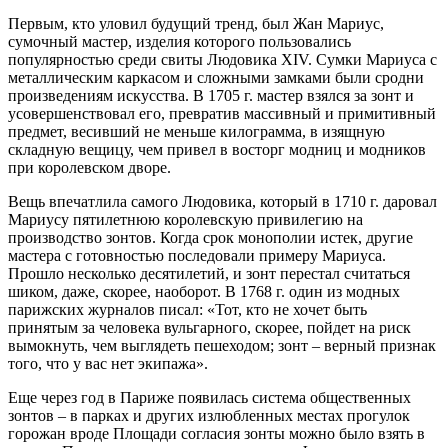
Первым, кто уловил будущий тренд, был Жан Мариус,
сумочный мастер, изделия которого пользовались
популярностью среди свиты Людовика XIV. Сумки Мариуса с
металлическим каркасом и сложными замками были сродни
произведениям искусства. В 1705 г. мастер взялся за зонт и
усовершенствовал его, превратив массивный и примитивный
предмет, весивший не меньше килограмма, в изящную
складную вещицу, чем привел в восторг модниц и модников
при королевском дворе.
Вещь впечатлила самого Людовика, который в 1710 г. даровал
Мариусу пятилетнюю королевскую привилегию на
производство зонтов. Когда срок монополии истек, другие
мастера с готовностью последовали примеру Мариуса.
Прошло несколько десятилетий, и зонт перестал считаться
шиком, даже, скорее, наоборот. В 1768 г. один из модных
парижских журналов писал: «Тот, кто не хочет быть
принятым за человека вульгарного, скорее, пойдет на риск
вымокнуть, чем выглядеть пешеходом; зонт – верный признак
того, что у вас нет экипажа».
Еще через год в Париже появилась система общественных
зонтов – в парках и других излюбленных местах прогулок
горожан вроде Площади согласия зонты можно было взять в