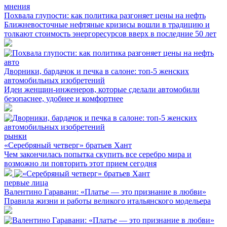
мнения
Похвала глупости: как политика разгоняет цены на нефть
Ближневосточные нефтяные кризисы вошли в традицию и
толкают стоимость энергоресурсов вверх в последние 50 лет
авто
Дворники, бардачок и печка в салоне: топ-5 женских
автомобильных изобретений
Идеи женщин-инженеров, которые сделали автомобили
безопаснее, удобнее и комфортнее
рынки
«Серебряный четверг» братьев Хант
Чем закончилась попытка скупить все серебро мира и
возможно ли повторить этот прием сегодня
первые лица
Валентино Гаравани: «Платье — это признание в любви»
Правила жизни и работы великого итальянского модельера