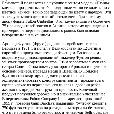
Елизавета II появляется на публике с зонтом модели «Птичья
клетка», прозрачным, чтобы подданные могли ее видеть, но с
цветной каймой, точно совпадающей по цвету с нарядом. Эти
зонты уже много десятилетий поставляет к британскому
двору фирма Fulton Umbrellas. Этот крупнейший из более чем
75 производителей зонтов в Англии, которому принадлежит
примерно четверть национального рынка, был основан
некоренным англичанином.
Арнольд Фултон (Фрухт) родился в еврейском гетто в
Варшаве в 1931 г. и попал в Великобританию 12-летним
сиротой по программе помощи беженцам. Во взрослом
возрасте уже дипломированный инженер Фултон решил
заняться производством зонтов. Этим зарабатывал муж его
сестры Сони в Стокгольме, у которого Арнольд и научился
основам бизнеса, проведя месяц в Швеции. В Лондоне
Фултон снял квартиру под мастерскую и начал
экспериментировать с конструкцией зонта – прежде всего
сделал каркас из нержавеющего никеля и добавил ребер
жесткости, придав конструкции прочность. Конечный
продукт получился дороже, но и значительно качественнее.
В перспективы Fulton Company Ltd., зарегистрированной в
1955 г., поверил банк Barclays, выдавший Фултону кредит в
750 фунтов стерлингов на расходные материалы без залога,
что в те времена было редкостью, и универмаг Selfridges, где