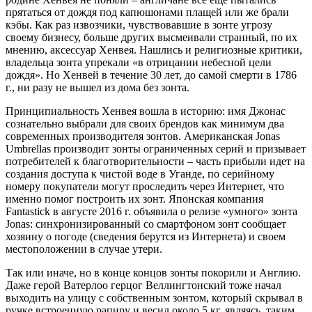
прятаться от дождя под капюшонами плащей или же брали
кэбы. Как раз извозчики, чувствовавшие в зонте угрозу
своему бизнесу, больше других высмеивали странный, по их
мнению, аксессуар Хенвея. Нашлись и религиозные критики,
владельца зонта упрекали «в отрицании небесной цели
дождя». Но Хенвей в течение 30 лет, до самой смерти в 1786
г., ни разу не вышел из дома без зонта.
Принципиальность Хенвея вошла в историю: имя Джонас
сознательно выбрали для своих брендов как минимум два
современных производителя зонтов. Американская Jonas
Umbrellas производит зонты ограниченных серий и призывает
потребителей к благотворительности – часть прибыли идет на
создания доступа к чистой воде в Уганде, по серийному
номеру покупатели могут проследить через Интернет, что
именно помог построить их зонт. Японская компания
Fantastick в августе 2016 г. объявила о релизе «умного» зонта
Jonas: синхронизированный со смартфоном зонт сообщает
хозяину о погоде (сведения берутся из Интернета) и своем
местоположении в случае утери.
Так или иначе, но в конце концов зонты покорили и Англию.
Даже герой Ватерлоо герцог Веллингтонский тоже начал
выходить на улицу с собственным зонтом, который скрывал в
ручке встроенную рапиру и весил около 5 кг, являясь, таким