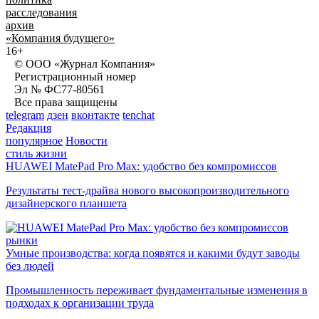
расследования
архив
«Компания будущего»
16+
© ООО «Журнал Компания»
Регистрационный номер
Эл № ФС77-80561
Все права защищены
telegram
дзен
вконтакте
tenchat
Редакция
популярное
Новости
стиль жизни
HUAWEI MatePad Pro Max: удобство без компромиссов
Результаты тест-драйва нового высокопроизводительного
дизайнерского планшета
рынки
Умные производства: когда появятся и какими будут заводы
без людей
Промышленность переживает фундаментальные изменения в
подходах к организации труда