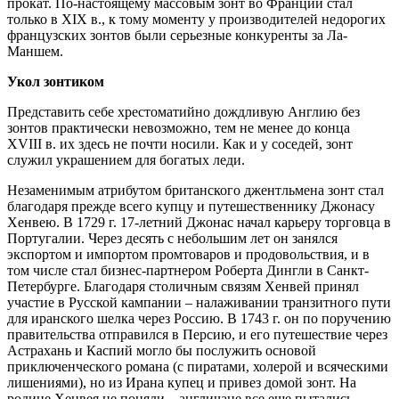
прокат. По-настоящему массовым зонт во Франции стал
только в XIX в., к тому моменту у производителей недорогих
французских зонтов были серьезные конкуренты за Ла-
Маншем.
Укол зонтиком
Представить себе хрестоматийно дождливую Англию без
зонтов практически невозможно, тем не менее до конца
XVIII в. их здесь не почти носили. Как и у соседей, зонт
служил украшением для богатых леди.
Незаменимым атрибутом британского джентльмена зонт стал
благодаря прежде всего купцу и путешественнику Джонасу
Хенвею. В 1729 г. 17-летний Джонас начал карьеру торговца в
Португалии. Через десять с небольшим лет он занялся
экспортом и импортом промтоваров и продовольствия, и в
том числе стал бизнес-партнером Роберта Дингли в Санкт-
Петербурге. Благодаря столичным связям Хенвей принял
участие в Русской кампании – налаживании транзитного пути
для иранского шелка через Россию. В 1743 г. он по поручению
правительства отправился в Персию, и его путешествие через
Астрахань и Каспий могло бы послужить основой
приключенческого романа (с пиратами, холерой и всяческими
лишениями), но из Ирана купец и привез домой зонт. На
родине Хенвея не поняли – англичане все еще пытались