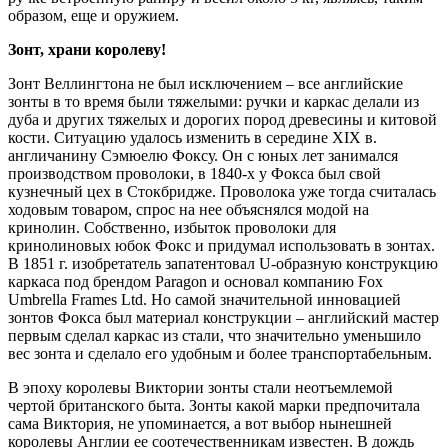
образом, еще и оружием.
Зонт, храни королеву!
Зонт Веллингтона не был исключением – все английские
зонты в то время были тяжелыми: ручки и каркас делали из
дуба и других тяжелых и дорогих пород древесины и китовой
кости. Ситуацию удалось изменить в середине XIX в.
англичанину Сэмюелю Фоксу. Он с юных лет занимался
производством проволоки, в 1840-х у Фокса был свой
кузнечный цех в Стокбридже. Проволока уже тогда считалась
ходовым товаром, спрос на нее объяснялся модой на
кринолин. Собственно, избыток проволоки для
кринолиновых юбок Фокс и придумал использовать в зонтах.
В 1851 г. изобретатель запатентовал U-образную конструкцию
каркаса под брендом Paragon и основал компанию Fox
Umbrella Frames Ltd. Но самой значительной инновацией
зонтов Фокса был материал конструкции – английский мастер
первым сделал каркас из стали, что значительно уменьшило
вес зонта и сделало его удобным и более транспортабельным.
В эпоху королевы Виктории зонты стали неотъемлемой
чертой британского быта. Зонты какой марки предпочитала
сама Виктория, не упоминается, а вот выбор нынешней
королевы Англии ее соотечественникам известен. В дождь