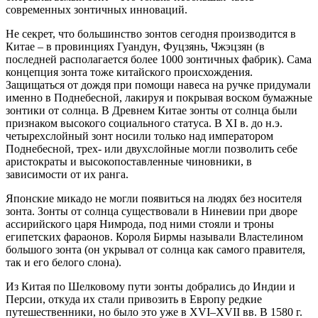
современных зонтичных инноваций.
Не секрет, что большинство зонтов сегодня производится в
Китае – в провинциях Гуандун, Фуцзянь, Чжэцзян (в
последней располагается более 1000 зонтичных фабрик). Сама
концепция зонта тоже китайского происхождения.
Защищаться от дождя при помощи навеса на ручке придумали
именно в Поднебесной, лакируя и покрывая воском бумажные
зонтики от солнца. В Древнем Китае зонты от солнца были
признаком высокого социального статуса. В XI в. до н.э.
четырехслойный зонт носили только над императором
Поднебесной, трех- или двухслойные могли позволить себе
аристократы и высокопоставленные чиновники, в
зависимости от их ранга.
Японские микадо не могли появиться на людях без носителя
зонта. Зонты от солнца существовали в Ниневии при дворе
ассирийского царя Нимрода, под ними стояли и троны
египетских фараонов. Короля Бирмы называли Властелином
большого зонта (он укрывал от солнца как самого правителя,
так и его белого слона).
Из Китая по Шелковому пути зонты добрались до Индии и
Персии, откуда их стали привозить в Европу редкие
путешественники, но было это уже в XVI–XVII вв. В 1580 г.