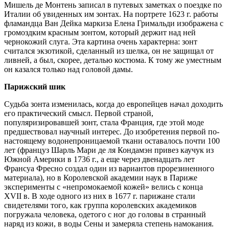
Мишель де Монтень записал в путевых заметках о поездке по
Италии об увиденных им зонтах. На портрете 1623 г. работы
фламандца Ван Дейка маркиза Елена Гримальди изображена с
громоздким красным зонтом, который держит над ней
чернокожий слуга. Эта картина очень характерна: зонт
считался экзотикой, сделанный из шелка, он не защищал от
ливней, а был, скорее, деталью костюма. К тому же уместным
он казался только над головой дамы.
Парижский шик
Судьба зонта изменилась, когда до европейцев начал доходить
его практический смысл. Первой страной,
популяризировавшей зонт, стала Франция, где этой моде
предшествовал научный интерес. До изобретения первой по-
настоящему водонепроницаемой ткани оставалось почти 100
лет (француз Шарль Мари де ля Кондамэн привез каучук из
Южной Америки в 1736 г., а еще через двенадцать лет
Франсуа Фресно создал один из вариантов прорезиненного
материала), но в Королевской академии наук в Париже
эксперименты с «непромокаемой кожей» велись с конца
XVII в. В ходе одного из них в 1677 г. парижане стали
свидетелями того, как группа королевских академиков
погружала человека, одетого с ног до головы в странный
наряд из кожи, в воды Сены и замеряла степень намокания.