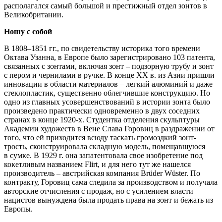
располагался самый большой и престижный отдел зонтов в
Великобритании.
Ношу с собой
В 1808–1851 гг., по свидетельству историка того времени
Октава Узанна, в Европе было зарегистрировано 103 патента,
связанных с зонтами, включая зонт – подзорную трубу и зонт
с пером и чернилами в ручке. В конце XX в. из Азии пришли
инновации в области материалов – легкий алюминий и даже
стеклопластик, существенно облегчившие конструкцию. Но
одно из главных усовершенствований в истории зонта было
произведено практически одновременно в двух соседних
странах в конце 1920-х. Студентка отделения скульптуры
Академии художеств в Вене Слава Горовиц в раздражении от
того, что ей приходится всюду таскать громоздкий зонт-
трость, сконструировала складную модель, помещавшуюся
в сумке. В 1929 г. она запатентовала свое изобретение под
кокетливым названием Flirt, и для него тут же нашелся
производитель – австрийская компания Brüder Wüster. По
контракту, Горовиц сама следила за производством и получала
авторские отчисления с продаж, но с усилением власти
нацистов вынуждена была продать права на зонт и бежать из
Европы.