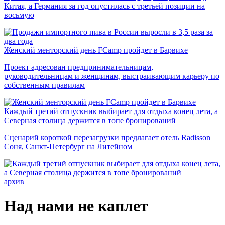
Китая, а Германия за год опустилась с третьей позиции на
восьмую
Женский менторский день FCamp пройдет в Барвихе
Проект адресован предпринимательницам,
руководительницам и женщинам, выстраивающим карьеру по
собственным правилам
Каждый третий отпускник выбирает для отдыха конец лета, а
Северная столица держится в топе бронирований
Сценарий короткой перезагрузки предлагает отель Radisson
Соня, Санкт-Петербург на Литейном
архив
Над нами не каплет