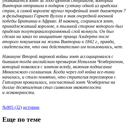
упоминается зонт за 3000 фунтов стерлингов, который
Виктория отправила в подарок султану одной из арабских
стран, а самой королеве вручил трофейный зонт диаметром 7
м фельдмаршал Гарнет Вулзли в знак очередной военной
победы Британии в Африке. И наконец, сохранился зонт,
принадлежавший королеве, к тыльной стороне которого был
приделан полуторакилограммовый слой кольчуги. Он был
сделан на заказ по инициативе принца Альберта после
второго покушения на жизнь Виктории в 1842 г., правда,
свидетельств, что она действительно им пользовалась, нет.
Накануне Второй мировой войны зонт ассоциировался с
бывшим тогда английским премьером Невиллом Чемберленом,
который появлялся с зонтом всюду, включая подписание
Мюнхенского соглашения. Когда через год война все-таки
началась, и стало понятно, что стратегия переговоров с
Гитлером провалилась, злосчастный зонт Чемберлена на
долгие десятилетия стал символом мягкотелости
и легковерности.
№905 (32)
истории
Еще по теме