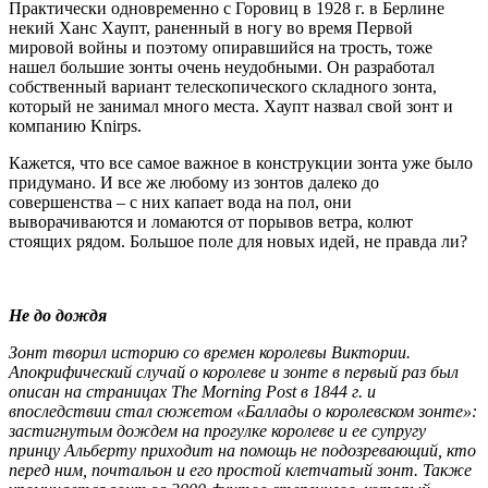
Практически одновременно с Горовиц в 1928 г. в Берлине
некий Ханс Хаупт, раненный в ногу во время Первой
мировой войны и поэтому опиравшийся на трость, тоже
нашел большие зонты очень неудобными. Он разработал
собственный вариант телескопического складного зонта,
который не занимал много места. Хаупт назвал свой зонт и
компанию Knirps.
Кажется, что все самое важное в конструкции зонта уже было
придумано. И все же любому из зонтов далеко до
совершенства – с них капает вода на пол, они
выворачиваются и ломаются от порывов ветра, колют
стоящих рядом. Большое поле для новых идей, не правда ли?
Не до дождя
Зонт творил историю со времен королевы Виктории.
Апокрифический случай о королеве и зонте в первый раз был
описан на страницах The Morning Post в 1844 г. и
впоследствии стал сюжетом «Баллады о королевском зонте»:
застигнутым дождем на прогулке королеве и ее супругу
принцу Альберту приходит на помощь не подозревающий, кто
перед ним, почтальон и его простой клетчатый зонт. Также