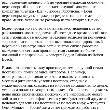
распределение полномочий по уровням иерархии осложняет
переговорный процесс, – считает ведущий консультант
консалтинг-центра «Шаг» Любовь Горбунова. – Если
переговоры ведут менеджеры среднего звена, не имеющие
права менять условия, то разговор часто заходит в тупик».
Более прозрачно выстраиваются взаимоотношения в сетях,
работающих «по-западному». «В последнее время российские
сети перенимают наиболее передовые технологии розничной
торговли, часто переманивают высококвалифицированный
персонал из иностранных сетей. В этом случае работа по
вхождению в сеть для производителя становится более
логичной и прозрачной», – говорит Вадим Байков из Robert
Bosch.
Взаимоотношение между производителем и крупной сетью –
постоянный поиск баланса интересов. Например,
иностранные производители часто пытаются навязать
местным ритейлерам условия поставок, сходные с
международными, ссылаясь на мировые соглашения по ценам,
условиям оплаты и модельным рядам. «Они боятся предлагать
цены ниже европейских, поскольку эта информация может
дойти до головного офиса сети и у нее будет веский аргумент
ценового давления на поставщика по всему миру, – жалуется
Олег Минаев. – Российским сетям приходится работать с