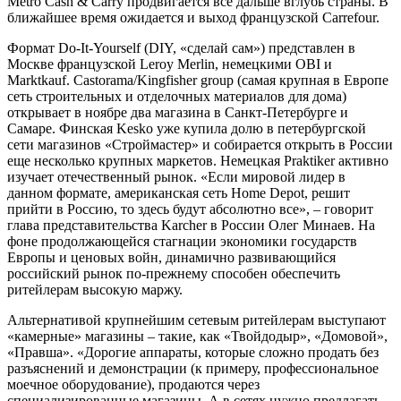
Metro Cash & Carry продвигается все дальше вглубь страны. В
ближайшее время ожидается и выход французской Carrefour.
Формат Do-It-Yourself (DIY, «сделай сам») представлен в
Москве французской Leroy Merlin, немецкими OBI и
Marktkauf. Castorama/Kingfisher group (самая крупная в Европе
сеть строительных и отделочных материалов для дома)
открывает в ноябре два магазина в Санкт-Петербурге и
Самаре. Финская Kesko уже купила долю в петербургской
сети магазинов «Строймастер» и собирается открыть в России
еще несколько крупных маркетов. Немецкая Praktiker активно
изучает отечественный рынок. «Если мировой лидер в
данном формате, американская сеть Home Depot, решит
прийти в Россию, то здесь будут абсолютно все», – говорит
глава представительства Karcher в России Олег Минаев. На
фоне продолжающейся стагнации экономики государств
Европы и ценовых войн, динамично развивающийся
российский рынок по-прежнему способен обеспечить
ритейлерам высокую маржу.
Альтернативой крупнейшим сетевым ритейлерам выступают
«камерные» магазины – такие, как «Твойдодыр», «Домовой»,
«Правша». «Дорогие аппараты, которые сложно продать без
разъяснений и демонстрации (к примеру, профессиональное
моечное оборудование), продаются через
специализированные магазины. А в сетях нужно предлагать