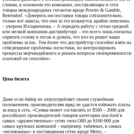
словам, в основном это компании, поставляющие в сети
товары международных гигантов вроде Procter & Gamble,
Beiersdorf. «Доверить им поставки товара соблазнительно,
только вот шансы, что они за это возьмутся, крайне невелики,
– уверена Илларионова. – А передать работу с сетью средней
или мелкой компании-дистрибутору – это всего лишь попытка
спрятать голову в песок и думать, что кто-то решит ваши
проблемы за вас. Тем более что дистрибутор способен взять на
себя решение проблемы логистики, но контролировать
процессы мерчандайзинга и решать вопросы своевременности
платежей не способен».
Цена билета
Даже если байер не злоупотребляет своим служебным
положением, производителям вряд ли удастся избежать платы
за вход в сеть. «Сумма может составлять от $500 – 2000 для
российских производителей товаров категории non-food в
самых «дружественных» сетях типа OBI до $100 000 для
самых крупных компаний – например, табачных, в самых
«нелояльных» к поставщикам сетях вроде Metro, –