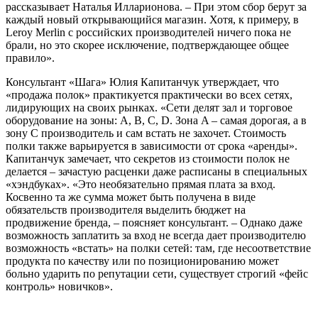
рассказывает Наталья Илларионова. – При этом сбор берут за
каждый новый открывающийся магазин. Хотя, к примеру, в
Leroy Merlin с российских производителей ничего пока не
брали, но это скорее исключение, подтверждающее общее
правило».
Консультант «Шага» Юлия Капитанчук утверждает, что
«продажа полок» практикуется практически во всех сетях,
лидирующих на своих рынках. «Сети делят зал и торговое
оборудование на зоны: A, B, C, D. Зона A – самая дорогая, а в
зону C производитель и сам встать не захочет. Стоимость
полки также варьируется в зависимости от срока «аренды».
Капитанчук замечает, что секретов из стоимости полок не
делается – зачастую расценки даже расписаны в специальных
«хэндбуках». «Это необязательно прямая плата за вход.
Косвенно та же сумма может быть получена в виде
обязательств производителя выделить бюджет на
продвижение бренда, – поясняет консультант. – Однако даже
возможность заплатить за вход не всегда дает производителю
возможность «встать» на полки сетей: там, где несоответствие
продукта по качеству или по позиционированию может
больно ударить по репутации сети, существует строгий «фейс
контроль» новичков».