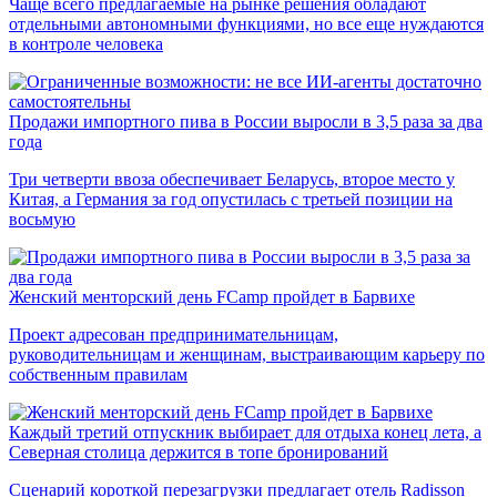
Чаще всего предлагаемые на рынке решения обладают
отдельными автономными функциями, но все еще нуждаются
в контроле человека
Продажи импортного пива в России выросли в 3,5 раза за два
года
Три четверти ввоза обеспечивает Беларусь, второе место у
Китая, а Германия за год опустилась с третьей позиции на
восьмую
Женский менторский день FCamp пройдет в Барвихе
Проект адресован предпринимательницам,
руководительницам и женщинам, выстраивающим карьеру по
собственным правилам
Каждый третий отпускник выбирает для отдыха конец лета, а
Северная столица держится в топе бронирований
Сценарий короткой перезагрузки предлагает отель Radisson