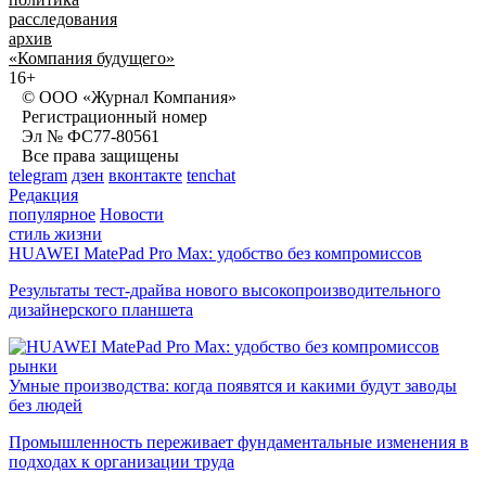
расследования
архив
«Компания будущего»
16+
© ООО «Журнал Компания»
Регистрационный номер
Эл № ФС77-80561
Все права защищены
telegram
дзен
вконтакте
tenchat
Редакция
популярное
Новости
стиль жизни
HUAWEI MatePad Pro Max: удобство без компромиссов
Результаты тест-драйва нового высокопроизводительного
дизайнерского планшета
рынки
Умные производства: когда появятся и какими будут заводы
без людей
Промышленность переживает фундаментальные изменения в
подходах к организации труда