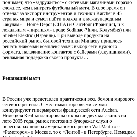
понимает, что «задружиться» с сетевыми магазинами гораздо
сложнее, чем выиграть футбольный матч. В свое время он
отвечал за экспорт инструментов и техники Karcher в 45
странах мира и сумел найти подход и к международным
«акулам» – Home Depot (США) и Carrefour (Франция), и к
локальным «пираньям» вроде Sodimac (Чили, Колумбия) или
Sheikel Elektric (Израиль). При выводе продукта на
российский рынок бытовой техники Минаеву пришлось
решать знакомый комплекс задач: выбор сети нужного
формата, налаживание контактов с байерами (закупщиками),
рекламная поддержка своего продукта…
Решающий матч
В России уже представлен практически весь бомонд мирового
сетевого ритейла. С местными торговыми сетями
конкурируют гипермаркеты французской сети Auchan.
Немецкая Real запланировала открытие двух магазинов на
лето 2005 года, рынок постоянно будоражат слухи о
переговорах лидера американского рынка Wal-Mart то с
«Рaмстором» в Москве, то с «Лентой» в Петербурге. Немецкая