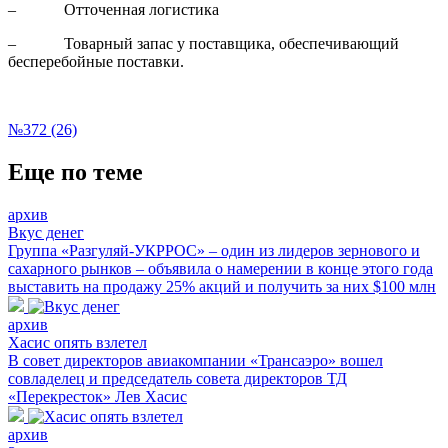
– Отточенная логистика
– Товарный запас у поставщика, обеспечивающий
бесперебойные поставки.
№372 (26)
Еще по теме
архив
Вкус денег
Группа «Разгуляй-УКРРОС» – один из лидеров зернового и
сахарного рынков – объявила о намерении в конце этого года
выставить на продажу 25% акций и получить за них $100 млн
архив
Хасис опять взлетел
В совет директоров авиакомпании «Трансаэро» вошел
совладелец и председатель совета директоров ТД
«Перекресток» Лев Хасис
архив