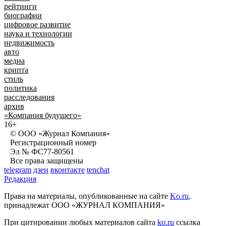
рейтинги
биографии
цифровое развитие
наука и технологии
недвижимость
авто
медиа
крипта
стиль
политика
расследования
архив
«Компания будущего»
16+
© ООО «Журнал Компания»
Регистрационный номер
Эл № ФС77-80561
Все права защищены
telegram
дзен
вконтакте
tenchat
Редакция
Права на материалы, опубликованные на сайте
Ko.ru
,
принадлежат ООО «ЖУРНАЛ КОМПАНИЯ»
При цитировании любых материалов сайта
ko.ru
ссылка