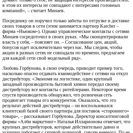
в этом их интересы не совпадают с интересами головных
компаний», – считает Минаев.
Посреднику он поручил только заботы по отгрузке и доставке
своих товаров в сети (этим занимается партнер Karcher –
фирма «Ньюком»). Однако управленческие контакты с сетями
Минаев сосредоточил в своих руках. «Мы сконцентрировали
власть у себя, – поясняет он. – Согласование цен, акций,
бонусов идет исключительно через нас. Мы следим, чтобы
акции в разных сетях не совпадали по времени, предлагаем
для каждой сети свой модельный ряд».
Любовь Горбунова, в свою очередь, приводит пример того,
насколько опасно отдавать взаимодействие с сетями на откуп
дистрибутору. «Экономя на логистике, один крупный
западный производитель бытовой химии передал своему
дистрибутору все контакты с ритейлерами. Некоторое время
спустя производитель обнаружил, что розничная сеть
продвигает товары его конкурентов. Оказалось, что это
результат действий дистрибутора – он воспользовался
клиентской базой своего партнера для поставок «стороннего»
товара», – рассказывает Горбунова. Директор консалтинговой
фирмы «Алби маркетинг» Наталья Илларионова отмечает, что
крупных дистрибуторов, которые действительно давно и
успешно работают с сетевой розницой, совсем немного. По ее