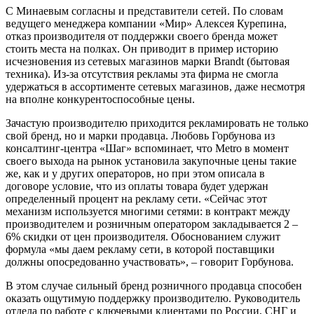
С Минаевым согласны и представители сетей. По словам
ведущего менеджера компании «Мир» Алексея Курепина,
отказ производителя от поддержки своего бренда может
стоить места на полках. Он приводит в пример историю
исчезновения из сетевых магазинов марки Brandt (бытовая
техника). Из-за отсутствия рекламы эта фирма не смогла
удержаться в ассортименте сетевых магазинов, даже несмотря
на вполне конкурентоспособные цены.
Зачастую производителю приходится рекламировать не только
свой бренд, но и марки продавца. Любовь Горбунова из
консалтинг-центра «Шаг» вспоминает, что Metro в момент
своего выхода на рынок установила закупочные цены такие
же, как и у других операторов, но при этом описала в
договоре условие, что из оплаты товара будет удержан
определенный процент на рекламу сети. «Сейчас этот
механизм используется многими сетями: в контракт между
производителем и розничным оператором закладывается 2 –
6% скидки от цен производителя. Обоснованием служит
формула «мы даем рекламу сети, в которой поставщики
должны опосредованно участвовать», – говорит Горбунова.
В этом случае сильный бренд розничного продавца способен
оказать ощутимую поддержку производителю. Руководитель
отдела по работе с ключевыми клиентами по России, СНГ и