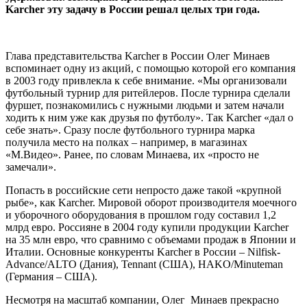
Karcher эту задачу в России решал целых три года.
Глава представительства Karcher в России Олег Минаев
вспоминает одну из акций, с помощью которой его компания
в 2003 году привлекла к себе внимание. «Мы организовали
футбольный турнир для ритейлеров. После турнира сделали
фуршет, познакомились с нужными людьми и затем начали
ходить к ним уже как друзья по футболу». Так Karcher «дал о
себе знать». Сразу после футбольного турнира марка
получила место на полках – например, в магазинах
«М.Видео». Ранее, по словам Минаева, их «просто не
замечали».
Попасть в российские сети непросто даже такой «крупной
рыбе», как Karcher. Мировой оборот производителя моечного
и уборочного оборудования в прошлом году составил 1,2
млрд евро. Россияне в 2004 году купили продукции Karcher
на 35 млн евро, что сравнимо с объемами продаж в Японии и
Италии. Основные конкуренты Karcher в России – Nilfisk-
Advance/ALTO (Дания), Tennant (США), HAKO/Minuteman
(Германия – США).
Несмотря на масштаб компании, Олег Минаев прекрасно