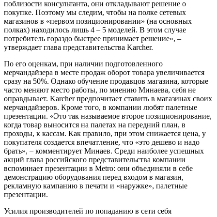
поблизости консультанта, они откладывают решение о
покупке. Поэтому мы следим, чтобы на полке сетевых
магазинов в «первом позиционировании» (на основных
полках) находилось лишь 4 – 5 моделей. В этом случае
потребитель гораздо быстрее принимает решение», –
утверждает глава представительства Karcher.
По его оценкам, при наличии подготовленного
мерчандайзера в месте продаж оборот товара увеличивается
сразу на 50%. Однако обучение продавцов магазина, которые
часто меняют место работы, по мнению Минаева, себя не
оправдывает. Karcher предпочитает ставить в магазинах своих
мерчандайзеров. Кроме того, в компании любят палетные
презентации. «Это так называемое второе позиционирование,
когда товар выносится на палетах на передний план, в
проходы, к кассам. Как правило, при этом снижается цена, у
покупателя создается впечатление, что «это дешево и надо
брать», – комментирует Минаев. Среди наиболее успешных
акций глава российского представительства компании
вспоминает презентации в Metro: они объединяли в себе
демонстрацию оборудования перед входом в магазин,
рекламную кампанию в печати и «наружке», палетные
презентации.
Усилия производителей по попаданию в сети себя