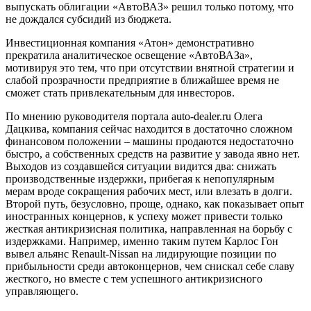
выпускать облигации «АвтоВАЗ» решил только потому, что
не дождался субсидий из бюджета.
Инвестиционная компания «Атон» демонстративно
прекратила аналитическое освещение «АвтоВАЗа»,
мотивируя это тем, что при отсутствии внятной стратегии и
слабой прозрачности предприятие в ближайшее время не
сможет стать привлекательным для инвесторов.
По мнению руководителя портала auto-dealer.ru Олега
Дацкива, компания сейчас находится в достаточно сложном
финансовом положении – машины продаются недостаточно
быстро, а собственных средств на развитие у завода явно нет.
Выходов из создавшейся ситуации видится два: снижать
производственные издержки, прибегая к непопулярным
мерам вроде сокращения рабочих мест, или влезать в долги.
Второй путь, безусловно, проще, однако, как показывает опыт
иностранных концернов, к успеху может привести только
жесткая антикризисная политика, направленная на борьбу с
издержками. Например, именно таким путем Карлос Гон
вывел альянс Renault-Nissan на лидирующие позиции по
прибыльности среди автоконцернов, чем снискал себе славу
жесткого, но вместе с тем успешного антикризисного
управляющего.