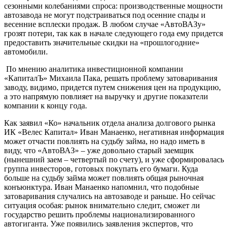
сезонными колебаниями спроса: производственные мощности
автозавода не могут подстраиваться под осенние спады и
весенние всплески продаж. В любом случае «АвтоВАЗу»
грозят потери, так как в начале следующего года ему придется
предоставить значительные скидки на «прошлогодние»
автомобили.
По мнению аналитика инвестиционной компании
«КапиталЪ» Михаила Пака, решать проблему затоваривания
заводу, видимо, придется путем снижения цен на продукцию,
а это напрямую повлияет на выручку и другие показатели
компании к концу года.
Как заявил «Ко» начальник отдела анализа долгового рынка
ИК «Велес Капитал» Иван Манаенко, негативная информация
может отчасти повлиять на судьбу займа, но надо иметь в
виду, что «АвтоВАЗ» – уже довольно старый заемщик
(нынешний заем – четвертый по счету), и уже сформировалась
группа инвесторов, готовых покупать его бумаги. Куда
больше на судьбу займа может повлиять общая рыночная
конъюнктура. Иван Манаенко напомнил, что подобные
затоваривания случались на автозаводе и раньше. Но сейчас
ситуация особая: рынок внимательно следит, сможет ли
государство решить проблемы национализированного
автогиганта. Уже появились заявления экспертов, что