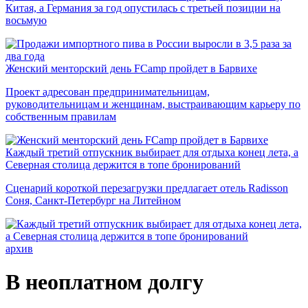
Китая, а Германия за год опустилась с третьей позиции на
восьмую
Женский менторский день FCamp пройдет в Барвихе
Проект адресован предпринимательницам,
руководительницам и женщинам, выстраивающим карьеру по
собственным правилам
Каждый третий отпускник выбирает для отдыха конец лета, а
Северная столица держится в топе бронирований
Сценарий короткой перезагрузки предлагает отель Radisson
Соня, Санкт-Петербург на Литейном
архив
В неоплатном долгу