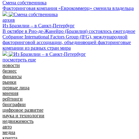
Смена собственника
Факторинговая компания «Еврокоммерц» сменила владельца
архив
Из Бразилии – в Санкт-Петербург
В октябре в Рио-де-Жанейро (Бразилия) состоялось ежегодное
Собрание International Factors Group (IFG), международной
факторинговой ассоциации, объединяющей факторинговые
компании из разных стран мира
посмотреть еще
новости
бизнес
финансы
рынки
первые лица
мнения
рейтинги
биографии
цифровое развитие
наука и технологии
недвижимость
авто
медиа
крипта