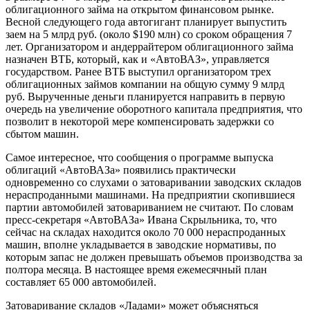
облигационного займа на открытом финансовом рынке.
Весной следующего года автогигант планирует выпустить
заем на 5 млрд руб. (около $190 млн) со сроком обращения 7
лет. Организатором и андеррайтером облигационного займа
назначен ВТБ, который, как и «АвтоВАЗ», управляется
государством. Ранее ВТБ выступил организатором трех
облигационных займов компании на общую сумму 9 млрд
руб. Вырученные деньги планируется направить в первую
очередь на увеличение оборотного капитала предприятия, что
позволит в некоторой мере компенсировать задержки со
сбытом машин.
Самое интересное, что сообщения о программе выпуска
облигаций «АвтоВАЗа» появились практически
одновременно со слухами о затоваривании заводских складов
нераспроданными машинами. На предприятии скопившиеся
партии автомобилей затовариванием не считают. По словам
пресс-секретаря «АвтоВАЗа» Ивана Скрыльника, то, что
сейчас на складах находится около 70 000 нераспроданных
машин, вполне укладывается в заводские нормативы, по
которым запас не должен превышать объемов производства за
полтора месяца. В настоящее время ежемесячный план
составляет 65 000 автомобилей.
Затоваривание складов «Ладами» может объясняться