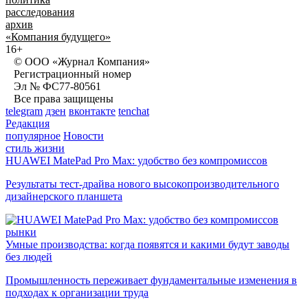
расследования
архив
«Компания будущего»
16+
© ООО «Журнал Компания»
Регистрационный номер
Эл № ФС77-80561
Все права защищены
telegram
дзен
вконтакте
tenchat
Редакция
популярное
Новости
стиль жизни
HUAWEI MatePad Pro Max: удобство без компромиссов
Результаты тест-драйва нового высокопроизводительного
дизайнерского планшета
рынки
Умные производства: когда появятся и какими будут заводы
без людей
Промышленность переживает фундаментальные изменения в
подходах к организации труда