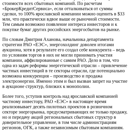
стоимости всех сбытовых компаний. По расчетам
«БрокерКредитСервиса», если отталкиваться от суммы
сделки, то 100% ярославской компании можно оценить в $33
млн, что практически вдвое выше ее рыночной стоимости.
Тем самым возможно появление интереса инвесторов и к
покупке бумаг других российских энергосбытов на рынке.
По словам
Дмитрия Аханова,
начальника
департамента
стратегии РАО «ЕЭС», энергохолдинг доволен итогами
аукциона, хотя в результате его создал себе конкурента – ведь
по условиям торгов в них не могли принимать участия
компании, аффилированные с самим РАО. Дело в том, что
одна из задач реформы энергетической отрасли – привлечение
частных инвестиций в те секторы отрасли, где потенциально
возможна конкуренция – производство и продажа
электроэнергии. Именно этим и был вызван запрет на участие
в аукционе структур, близких к монополии.
Более того, уступив контроль над ярославской компанией
частному инвестору, РАО «ЕЭС» в настоящее время
реализовывает десять пилотных проектов в розничном
секторе энергорынка, предусматривающих не только продажу,
но и
передачу акций региональных сбытовых структур в
доверительное управление, в том числе администрациям
регионов, ОГК, а также независимым сбытовым компаниям.