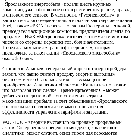
«Ярославского энергосбыта» подали шесть крупных
компаний, уже работающие на энергетическом рынке, правда,
в оптовом его секторе. В частности, «Русэнергосбыт», в
капитал которого недавно вошла итальянская энергокомпания
Enel
, а также «РКС-Энерго». По словам Екатерины Пятковой,
председателя аукционной комиссии, представителя агента по
продаже – ИФК «Метрополь», интерес к этому активу, в том
числе и со стороны нерезидентов, был значительным.
Победила компания «Транснефтьсервис С», которая
предложила за пакет акций «Ярославского энергосбыта»
около $16 млн.
Станислав Ананьев, генеральный директор энерготрейдера
заявил, что давно считает продажу энергии выгодным
бизнесом и что сбытовые активы – весьма ценное
приобретение. Аналитики «Ренессанс Капитала» полагают,
что благодаря этой сделке «Транснефтьсервис С» может
добиться синергии в области снижения затрат и
максимизации прибыли за счет объединения «Ярославского
энергосбыта» со своими активами и повышения
эффективности управления тарифами и затратами.
РАО «ЕЭС» впервые выставило на продажу профильный
актив. Совершенная прецедентная сделка, как считают
аналитики, может служить ориентиром для пересмотра