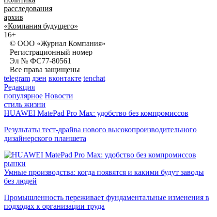
расследования
архив
«Компания будущего»
16+
© ООО «Журнал Компания»
Регистрационный номер
Эл № ФС77-80561
Все права защищены
telegram
дзен
вконтакте
tenchat
Редакция
популярное
Новости
стиль жизни
HUAWEI MatePad Pro Max: удобство без компромиссов
Результаты тест-драйва нового высокопроизводительного
дизайнерского планшета
рынки
Умные производства: когда появятся и какими будут заводы
без людей
Промышленность переживает фундаментальные изменения в
подходах к организации труда