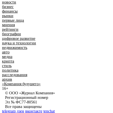
новости
бизнес
финансы
рынки
первые лица
мнения
рейтинги
биографии
цифровое развитие
наука и технологии
недвижимость
авто
медиа
крипта
стиль
политика
расследования
архив
«Компания будущего»
16+
© ООО «Журнал Компания»
Регистрационный номер
Эл № ФС77-80561
Все права защищены
telegram
дзен
вконтакте
tenchat