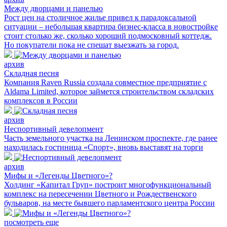
Между дворцами и панелью
Рост цен на столичное жилье привел к парадоксальной
ситуации – небольшая квартира бизнес-класса в новостройке
стоит столько же, сколько хороший подмосковный коттедж.
Но покупатели пока не спешат выезжать за город.
архив
Складная песня
Компания Raven Russia создала совместное предприятие с
Aldama Limited, которое займется строительством складских
комплексов в России
архив
Неспортивный девелопмент
Часть земельного участка на Ленинском проспекте, где ранее
находилась гостиница «Спорт», вновь выставят на торги
архив
Мифы и «Легенды Цветного»?
Холдинг «Капитал Груп» построит многофункциональный
комплекс на пересечении Цветного и Рождественского
бульваров, на месте бывшего парламентского центра России
посмотреть еще