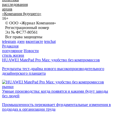
расследования
архив
«Компания будущего»
16+
© ООО «Журнал Компания»
Регистрационный номер
Эл № ФС77-80561
Все права защищены
telegram
дзен
вконтакте
tenchat
Редакция
популярное
Новости
стиль жизни
HUAWEI MatePad Pro Max: удобство без компромиссов
Результаты тест-драйва нового высокопроизводительного
дизайнерского планшета
рынки
Умные производства: когда появятся и какими будут заводы
без людей
Промышленность переживает фундаментальные изменения в
подходах к организации труда