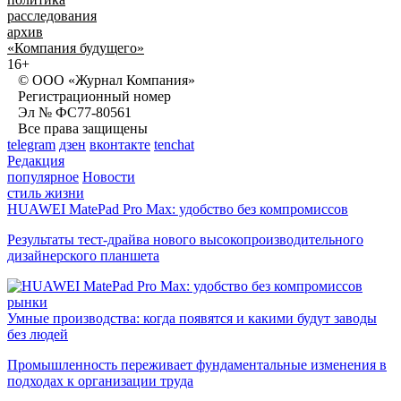
расследования
архив
«Компания будущего»
16+
© ООО «Журнал Компания»
Регистрационный номер
Эл № ФС77-80561
Все права защищены
telegram
дзен
вконтакте
tenchat
Редакция
популярное
Новости
стиль жизни
HUAWEI MatePad Pro Max: удобство без компромиссов
Результаты тест-драйва нового высокопроизводительного
дизайнерского планшета
рынки
Умные производства: когда появятся и какими будут заводы
без людей
Промышленность переживает фундаментальные изменения в
подходах к организации труда