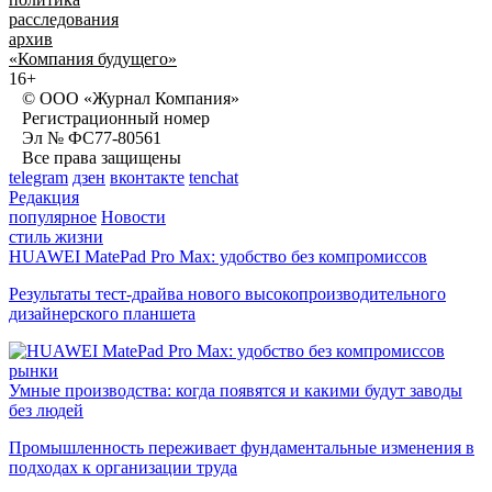
расследования
архив
«Компания будущего»
16+
© ООО «Журнал Компания»
Регистрационный номер
Эл № ФС77-80561
Все права защищены
telegram
дзен
вконтакте
tenchat
Редакция
популярное
Новости
стиль жизни
HUAWEI MatePad Pro Max: удобство без компромиссов
Результаты тест-драйва нового высокопроизводительного
дизайнерского планшета
рынки
Умные производства: когда появятся и какими будут заводы
без людей
Промышленность переживает фундаментальные изменения в
подходах к организации труда