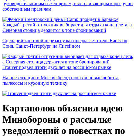
руководительницам и женщинам, выстраивающим карьеру по
собственным правилам
Каждый третий отпускник выбирает для отдыха конец лета, а
Северная столица держится в топе бронирований
Сценарий короткой перезагрузки предлагает отель Radisson
Соня, Санкт-Петербург на Литейном
Trouver подвел итоги двух лет на российском рынке
На презентации в Москве бренд показал новые роботы-
пылесосы и кухонную технику
Картаполов объяснил идею
Минобороны о рассылке
уведомлений о повестках по