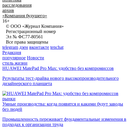
расследования
архив
«Компания будущего»
16+
© ООО «Журнал Компания»
Регистрационный номер
Эл № ФС77-80561
Все права защищены
telegram
дзен
вконтакте
tenchat
Редакция
популярное
Новости
стиль жизни
HUAWEI MatePad Pro Max: удобство без компромиссов
Результаты тест-драйва нового высокопроизводительного
дизайнерского планшета
рынки
Умные производства: когда появятся и какими будут заводы
без людей
Промышленность переживает фундаментальные изменения в
подходах к организации труда