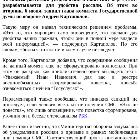
разрабатывается для удобства россиян. Об этом во
вторник, 6 июня, заявил глава комитета Государственной
думы по обороне Андрей Картаполов.
Такую меру он назвал техническим решением проблемы.
«Это то, что упрощает само оповещение, это сделано для
удобства наших граждан, чтобы они в полной мере владели
всей информацией», — подчеркнул Картаполов. По его
словам, «бояться этого» ни в коем случае не следует.
Кроме того, Картаполов добавил, что содержание сообщения
на данный момент еще не сформулировано полностью. При
этом он раскрыл, как приблизительно будет выглядеть текст:
«Уважаемый Иван Иванович, для вас в реестре
военнообязанных сформирована повестка, просьба
ознакомиться с ней на “Госуслугах”».
Парламентарий также пообещал, что никаких санкций не
последует, если человек все-таки не получил СМС. «Это не
повестка», это лишь оповещение, что повестка сформирована,
уточнил он в беседе с телеканалом
РБК
.
Ранее стало известно, что Министерство обороны задумалось
об уведомлении россиян о призыве в рамках мобилизации
при помощи СМС. Соответствующий проект постановления