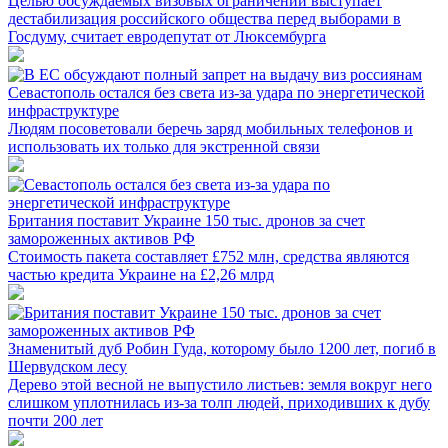
Целью обсуждаемых визовых ограничений выступает
дестабилизация российского общества перед выборами в
Госдуму, считает евродепутат от Люксембурга
Севастополь остался без света из-за удара по энергетической
инфраструктуре
Людям посоветовали беречь заряд мобильных телефонов и
использовать их только для экстренной связи
Британия поставит Украине 150 тыс. дронов за счет
замороженных активов РФ
Стоимость пакета составляет £752 млн, средства являются
частью кредита Украине на £2,26 млрд
Знаменитый дуб Робин Гуда, которому было 1200 лет, погиб в
Шервудском лесу
Дерево этой весной не выпустило листьев: земля вокруг него
слишком уплотнилась из-за толп людей, приходивших к дубу
почти 200 лет