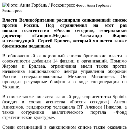
Фото: Анна Горбань /
Росконгресс
Власти Великобритании расширили санкционный список
против России. Под ограничения на этот раз
попали
госагентство «Россия сегодня»,
генеральный
директор «Газпром-Медиа» Александр Жаров
и
телеведущий Сергей Брилев, который является также
британским поданным.
В обновленный санкционный список британские власти в
совокупности добавили 14 физлиц и организаций. Помимо
Жарова и Брилева, ограничения ввели также против
начальника Национального центра управления обороной
России генерал-полковника Михаила Мизинцева. Он
проводит регулярные брифинги о ходе спецоперации на
Украине.
В списке также числятся главный редактор агентства Sputnik
(входит в состав агентства «Россия сегодня») Антон
Анисимов, гендиректор телеканала RT Алексей Николов, а
также сотрудники аналитического портала «Фонд
стратегической культуры».
Среди организаций в санкционном списке также оказались