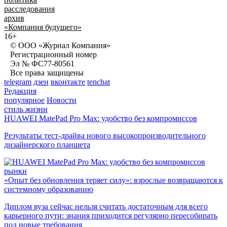
расследования
архив
«Компания будущего»
16+
© ООО «Журнал Компания»
Регистрационный номер
Эл № ФС77-80561
Все права защищены
telegram
дзен
вконтакте
tenchat
Редакция
популярное
Новости
стиль жизни
HUAWEI MatePad Pro Max: удобство без компромиссов
Результаты тест-драйва нового высокопроизводительного
дизайнерского планшета
рынки
«Опыт без обновления теряет силу»: взрослые возвращаются к
системному образованию
Диплом вуза сейчас нельзя считать достаточным для всего
карьерного пути: знания приходится регулярно пересобирать
под новые требования