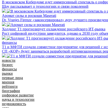
В московском Кибердоме идет иммерсивный спектакль о цифр
Шоу рассказывает о технологиях и связи поколений
Аромат силы и роскоши Maserati
Dr. Vranjes Firenze «законсервировал» ауру лучшего произведе
Холдинг Т1 прогнозирует охлаждение российского ИТ-рынка
Рост цифровой индустрии замедлится, однако к 2030 году объе
финансы
Т1 и МФТИ создали совместное предприятие для решений с и
СП «КОР» будет заниматься разработкой оптимизационных реш
новости
бизнес
финансы
рынки
первые лица
мнения
рейтинги
биографии
цифровое развитие
наука и технологии
недвижимость