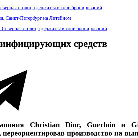
Северная столица держится в топе бронирований
ня, Санкт-Петербург на Литейном
зинфицирующих средств
ания Christian Dior, Guerlain и Gi
 переориентировав производство на вы