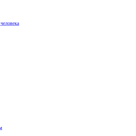
 человека
м