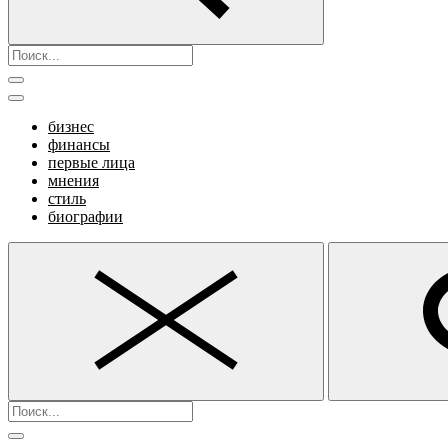
бизнес
финансы
первые лица
мнения
стиль
биографии