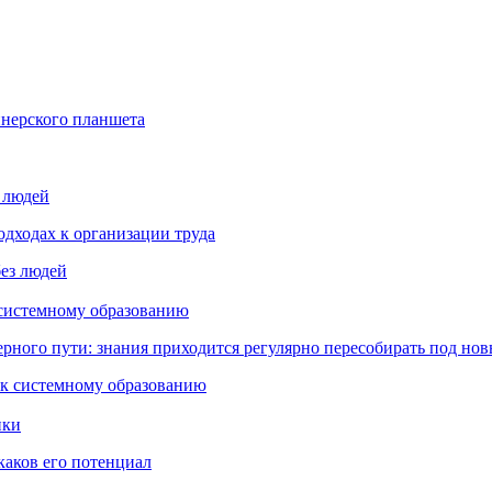
йнерского планшета
з людей
дходах к организации труда
 системному образованию
ьерного пути: знания приходится регулярно пересобирать под но
пки
каков его потенциал