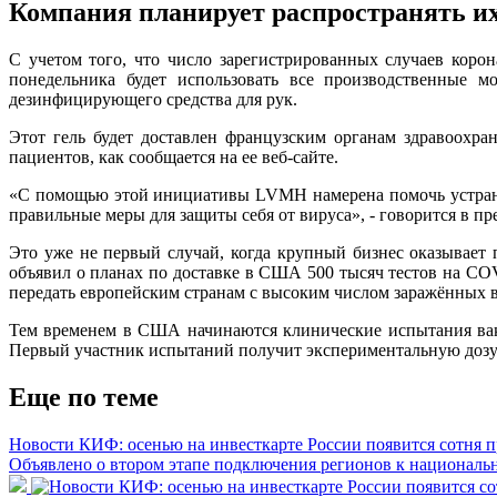
Компания планирует распространять их
С учетом того, что число зарегистрированных случаев коро
понедельника будет использовать все производственные м
дезинфицирующего средства для рук.
Этот гель будет доставлен французским органам здравоохране
пациентов, как сообщается на ее веб-сайте.
«С помощью этой инициативы LVMH намерена помочь устрани
правильные меры для защиты себя от вируса», - говорится в пр
Это уже не первый случай, когда крупный бизнес оказывает 
объявил о планах по доставке в США 500 тысяч тестов на CO
передать европейским странам с высоким числом заражённых 
Тем временем в США начинаются клинические испытания вакцин
Первый участник испытаний получит экспериментальную дозу
Еще по теме
Новости КИФ: осенью на инвесткарте России появится сотня 
Объявлено о втором этапе подключения регионов к националь