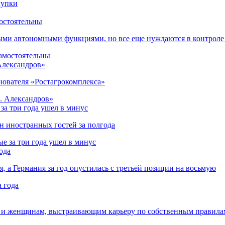
остоятельны
ыми автономными функциями, но все еще нуждаются в контроле
 Александров»
снователя «Ростагрокомплекса»
за три года ушел в минус
лн иностранных гостей за полгода
ода
я, а Германия за год опустилась с третьей позиции на восьмую
 и женщинам, выстраивающим карьеру по собственным правила