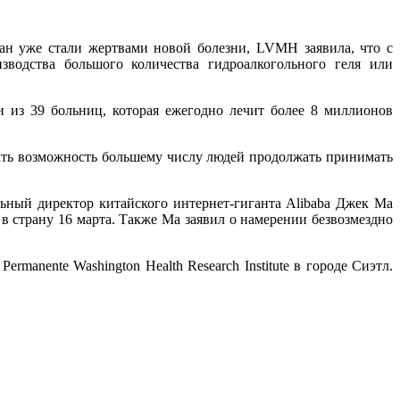
дан уже стали жертвами новой болезни, LVMH заявила, что с
зводства большого количества гидроалкогольного геля или
ети из 39 больниц, которая ежегодно лечит более 8 миллионов
ть возможность большему числу людей продолжать принимать
льный директор китайского интернет-гиганта Alibaba Джек Ма
 страну 16 марта. Также Ма заявил о намерении безвозмездно
anente Washington Health Research Institute в городе Сиэтл.