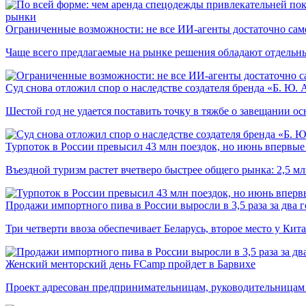
рынки
Ограниченные возможности: не все ИИ-агенты достаточно сам
Чаще всего предлагаемые на рынке решения обладают отдельн
Суд снова отложил спор о наследстве создателя бренда «Б. Ю.
Шестой год не удается поставить точку в тяжбе о завещании о
Турпоток в России превысил 43 млн поездок, но июнь впервые 
Въездной туризм растет вчетверо быстрее общего рынка: 2,5 м
Продажи импортного пива в России выросли в 3,5 раза за два г
Три четверти ввоза обеспечивает Беларусь, второе место у Кита
Женский менторский день FCamp пройдет в Барвихе
Проект адресован предпринимательницам, руководительницам