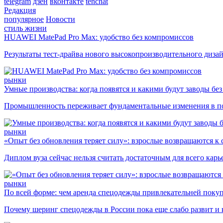
telegram
дзен
вконтакте
tenchat
Редакция
популярное
Новости
стиль жизни
HUAWEI MatePad Pro Max: удобство без компромиссов
Результаты тест-драйва нового высокопроизводительного диза
рынки
Умные производства: когда появятся и какими будут заводы бе
Промышленность переживает фундаментальные изменения в по
рынки
«Опыт без обновления теряет силу»: взрослые возвращаются к
Диплом вуза сейчас нельзя считать достаточным для всего кар
рынки
По всей форме: чем аренда спецодежды привлекательней поку
Почему шеринг спецодежды в России пока еще слабо развит и 