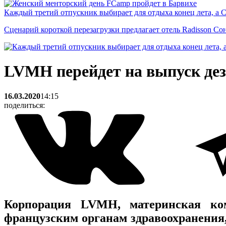
Каждый третий отпускник выбирает для отдыха конец лета, а 
Сценарий короткой перезагрузки предлагает отель Radisson Со
LVMH перейдет на выпуск де
16.03.2020
14:15
поделиться:
Корпорация LVMH, материнская комп
французским органам здравоохранения,