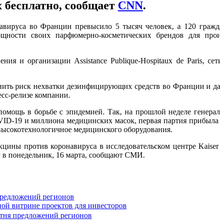
 бесплатно, сообщает
CNN
.
навируса во Франции превысило 5 тысяч человек, а 120 граж
ощности своих парфюмерно-косметических брендов для прои
ния и организации Assistance Publique-Hospitaux de Paris, с
ть риск нехватки дезинфицирующих средств во Франции и да
есс-релизе компании.
помощь в борьбе с эпидемией. Так, на прошлой неделе генера
VID-19 и миллиона медицинских масок, первая партия прибыла в
высокотехнологичное медицинского оборудования.
ы против коронавируса в исследовательском центре Kaiser Perm
 в понедельник, 16 марта, сообщают СМИ.
предложений регионов
ной витрине проектов для инвесторов