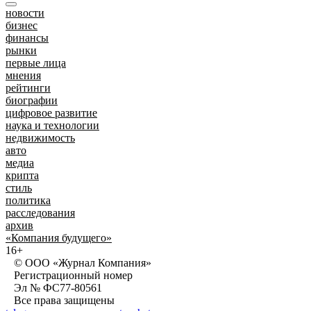
новости
бизнес
финансы
рынки
первые лица
мнения
рейтинги
биографии
цифровое развитие
наука и технологии
недвижимость
авто
медиа
крипта
стиль
политика
расследования
архив
«Компания будущего»
16+
© ООО «Журнал Компания»
Регистрационный номер
Эл № ФС77-80561
Все права защищены