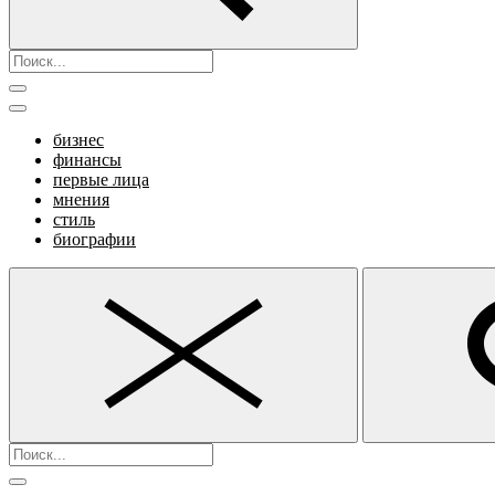
бизнес
финансы
первые лица
мнения
стиль
биографии