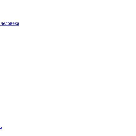
 человека
м