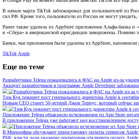
В Google Play на момент написания заметки TikTok все еще дос
В начале марта TikTok заблокировал для пользователей из Р
сил РФ. Кроме того, пользователи из России не могут увидеть,
Ранее также удалила из AppStore приложения Альфа-банка и
и «Сбера» в американской юрисдикции заморожены. Помимо эт
Банки, чьи приложения были удалены из AppStore, напомнили 
TikTok
Apple
Еще по теме
Разработчики Telega пожаловались в ФАС на Apple из-за удале
Аккаунт разработчиков в программе Apple Developer заблокир
Тим Кук покинет пост генерального директора Аpple в сентябр
Новым СЕО станет 50-летний Джон Тернус, который сейчас за
Приложение Telega объяснило исчезновение из App Store нег
В приложении Telega уже работают над восстановлением досту
В Минцифры обсуждают приостановку оплаты сервисов Apple
РБК: власти дали указание операторам отключить оплату Apple