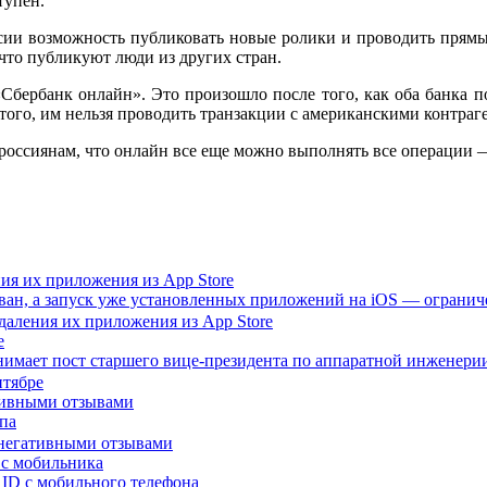
тупен.
оссии возможность публиковать новые ролики и проводить прямы
 что публикуют люди из других стран.
 «Сбербанк онлайн». Это произошло после того, как оба бан
ого, им нельзя проводить транзакции с американскими контраг
россиянам, что онлайн все еще можно выполнять все операции —
ния их приложения из App Store
ован, а запуск уже установленных приложений на iOS — огранич
е
нимает пост старшего вице-президента по аппаратной инженери
ативными отзывами
па
 с мобильника
 ID с мобильного телефона