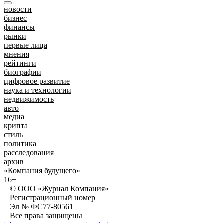
новости
бизнес
финансы
рынки
первые лица
мнения
рейтинги
биографии
цифровое развитие
наука и технологии
недвижимость
авто
медиа
крипта
стиль
политика
расследования
архив
«Компания будущего»
16+
© ООО «Журнал Компания»
Регистрационный номер
Эл № ФС77-80561
Все права защищены