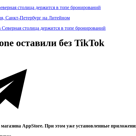
Северная столица держится в топе бронирований
ня, Санкт-Петербург на Литейном
one оставили без TikTok
магазина AppStore. При этом уже установленные приложения 