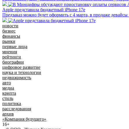
Apple представила бюджетный iPhone 17e
Предзаказ можно будет оформить с 4 марта, в продаже девайсы 
новости
бизнес
финансы
рынки
первые лица
мнения
рейтинги
биографии
цифровое развитие
наука и технологии
недвижимость
авто
медиа
крипта
стиль
политика
расследования
архив
«Компания будущего»
16+