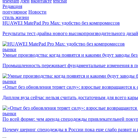
telegram
дзен
вконтакте
tenchat
Редакция
популярное
Новости
стиль жизни
HUAWEI MatePad Pro Max: удобство без компромиссов
Результаты тест-драйва нового высокопроизводительного диза
рынки
Умные производства: когда появятся и какими будут заводы бе
Промышленность переживает фундаментальные изменения в по
рынки
«Опыт без обновления теряет силу»: взрослые возвращаются к
Диплом вуза сейчас нельзя считать достаточным для всего кар
рынки
По всей форме: чем аренда спецодежды привлекательней поку
Почему шеринг спецодежды в России пока еще слабо развит и 