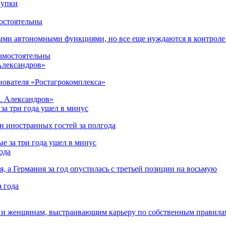
остоятельны
ыми автономными функциями, но все еще нуждаются в контроле
 Александров»
снователя «Ростагрокомплекса»
за три года ушел в минус
лн иностранных гостей за полгода
ода
я, а Германия за год опустилась с третьей позиции на восьмую
 и женщинам, выстраивающим карьеру по собственным правила