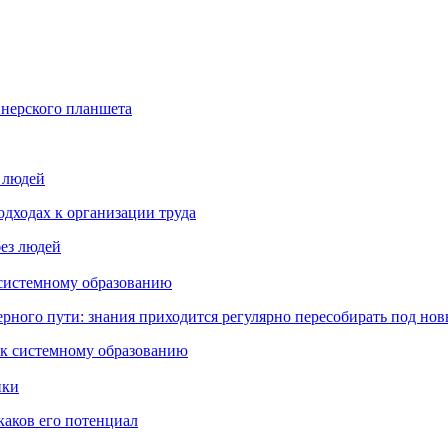
йнерского планшета
з людей
дходах к организации труда
 системному образованию
ьерного пути: знания приходится регулярно пересобирать под но
пки
каков его потенциал