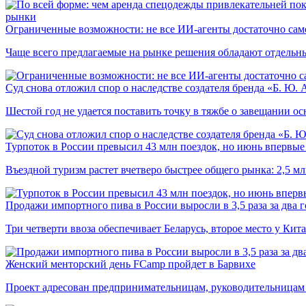
рынки
Ограниченные возможности: не все ИИ-агенты достаточно сам
Чаще всего предлагаемые на рынке решения обладают отдельн
Суд снова отложил спор о наследстве создателя бренда «Б. Ю.
Шестой год не удается поставить точку в тяжбе о завещании о
Турпоток в России превысил 43 млн поездок, но июнь впервые 
Въездной туризм растет вчетверо быстрее общего рынка: 2,5 м
Продажи импортного пива в России выросли в 3,5 раза за два г
Три четверти ввоза обеспечивает Беларусь, второе место у Кита
Женский менторский день FCamp пройдет в Барвихе
Проект адресован предпринимательницам, руководительницам