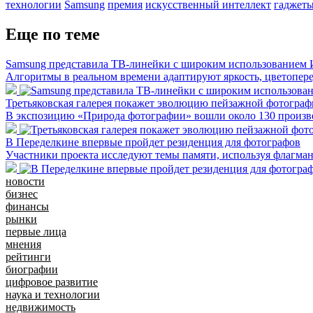
технологии
Samsung
премия
искусственный интеллект
гаджет
Еще по теме
Samsung представила ТВ-линейки с широким использованием
Алгоритмы в реальном времени адаптируют яркость, цветопере
Третьяковская галерея покажет эволюцию пейзажной фотографи
В экспозицию «Природа фотографии» вошли около 130 произ
В Переделкине впервые пройдет резиденция для фотографов
Участники проекта исследуют темы памяти, используя флагма
новости
бизнес
финансы
рынки
первые лица
мнения
рейтинги
биографии
цифровое развитие
наука и технологии
недвижимость