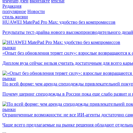
telegram
дзен
вконтакте
tenchat
Редакция
популярное
Новости
стиль жизни
HUAWEI MatePad Pro Max: удобство без компромиссов
Результаты тест-драйва нового высокопроизводительного диза
рынки
«Опыт без обновления теряет силу»: взрослые возвращаются к
Диплом вуза сейчас нельзя считать достаточным для всего кар
рынки
По всей форме: чем аренда спецодежды привлекательней поку
Почему шеринг спецодежды в России пока еще слабо развит и 
рынки
Ограниченные возможности: не все ИИ-агенты достаточно сам
Чаще всего предлагаемые на рынке решения обладают отдельн