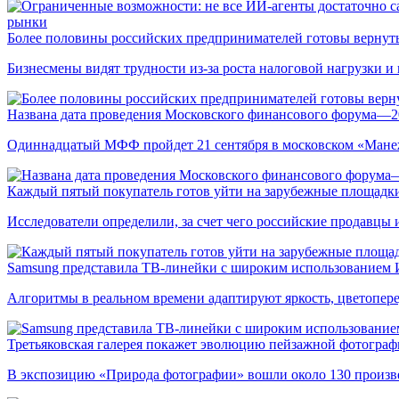
рынки
Более половины российских предпринимателей готовы вернуть
Бизнесмены видят трудности из-за роста налоговой нагрузки 
Названа дата проведения Московского финансового форума—2
Одиннадцатый МФФ пройдет 21 сентября в московском «Мане
Каждый пятый покупатель готов уйти на зарубежные площадки
Исследователи определили, за счет чего российские продавц
Samsung представила ТВ-линейки с широким использованием
Алгоритмы в реальном времени адаптируют яркость, цветопере
Третьяковская галерея покажет эволюцию пейзажной фотографи
В экспозицию «Природа фотографии» вошли около 130 произ