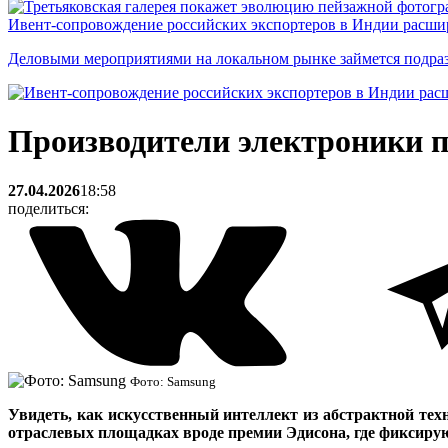
Ивент-сопровождение российских экспортеров в Индии расши
Деловыми мероприятиями на локальном рынке займется подраз
Производители электроники 
27.04.2026
18:58
поделиться:
Фото: Samsung
Увидеть, как искусственный интеллект из абстрактной тех
отраслевых площадках вроде премии Эдисона, где фиксиру