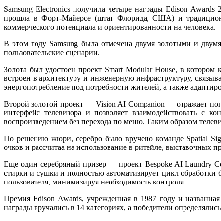
Samsung Electronics получила четыре награды Edison Award
прошла в Форт-Майерсе (штат Флорида, США) и традиционн
коммерческого потенциала и ориентированности на человека.
В этом году Samsung была отмечена двумя золотыми и двум
пользовательские сценарии.
Золота был удостоен проект Smart Modular House, в котором
встроен в архитектуру и инженерную инфраструктуру, связыва
энергопотребление под потребности жителей, а также адапти
Второй золотой проект — Vision AI Companion — отражает по
интерфейс телевизора и позволяет взаимодействовать с к
воспроизведением без перехода по меню. Таким образом телеви
По решению жюри, серебро было вручено команде Spatial Sig
очков и рассчитаа на использование в ритейле, выставочных п
Еще один серебряный призер — проект Bespoke AI Laundry C
стирки и сушки и полностью автоматизирует цикл обработки б
пользователя, минимизируя необходимость контроля.
Премия Edison Awards, учрежденная в 1987 году и названная
награды вручались в 14 категориях, а победители определяли