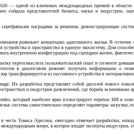
s 2026 — одной из ключевых международных премий в области 
о собрала представителей бизнеса, науки и индустрии, оц
я серебряными наградами за решения, демонстрирующие систе
 компания развивает концепцию адаптивного жилья. В отличие
я устройства и пространство в единую экосистему. Дом способ
ровать внутреннюю конфигурацию под сценарии жизни, фактиче
пытку переосмыслить пользовательский опыт в сегменте домаш
онтентом в диалоговом режиме: получать информацию о сюже
зор трансформируется из пассивного устройства в интерактивно
nage. Их разработка представляет собой дисплей нового поко
ространствах и индустрии развлечений, где борьба за внимание 
ombo, который наиболее ярко иллюстрирует перенос ИИ в пов
елья: система самостоятельно определяет параметры загрузки, п
 в честь Томаса Эдисона, ежегодно отмечает разработки, наход
сь международным жюри, в которое входят эксперты индустрии, 