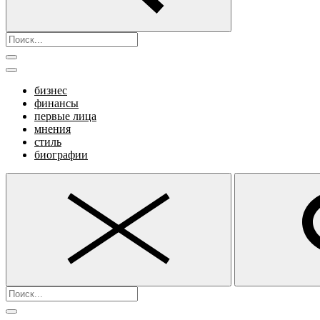
бизнес
финансы
первые лица
мнения
стиль
биографии