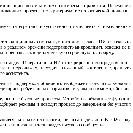
инноваций, дизайна и технологического развития. Церемония
енивающих проекты по критериям технологической новизны,
мную интеграцию искусственного интеллекта в повседневные
 от традиционных систем «умного дома», здесь ИИ изначально
ен в реальном времени подстраивать микроклимат, освещение и
ски превращаясь в динамическую сервисную платформу.
него медиа. Генеративный ИИ интегрирован непосредственно в
те и персонажах, находить связанный контент и управлять
го ассистента.
ления с поддержкой объемного изображения без использования
аудитории требует новых форматов визуального взаимодействия.
седневные бытовые процессы. Устройство объединяет функции
одбирает режимы и доводит процесс до завершения без участия
ящиеся на стыке технологий, бизнеса и дизайна. В 2026 году
ученые и представители академического сообщества.