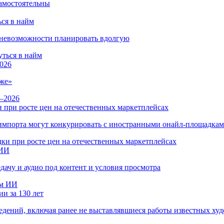
ся в найм
и невозможности планировать вдолгую
026
же»
 при росте цен на отечественных маркетплейсах
ы импорта могут конкурировать с иностранными онайл-площадка
 ИИ
дачу и аудио под контент и условия просмотра
и за 130 лет
ведений, включая ранее не выставлявшиеся работы известных