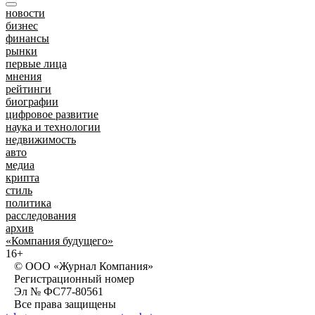
новости
бизнес
финансы
рынки
первые лица
мнения
рейтинги
биографии
цифровое развитие
наука и технологии
недвижимость
авто
медиа
крипта
стиль
политика
расследования
архив
«Компания будущего»
16+
© ООО «Журнал Компания»
Регистрационный номер
Эл № ФС77-80561
Все права защищены