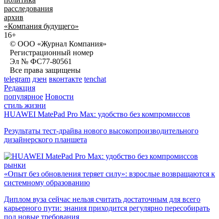
расследования
архив
«Компания будущего»
16+
© ООО «Журнал Компания»
Регистрационный номер
Эл № ФС77-80561
Все права защищены
telegram
дзен
вконтакте
tenchat
Редакция
популярное
Новости
стиль жизни
HUAWEI MatePad Pro Max: удобство без компромиссов
Результаты тест-драйва нового высокопроизводительного
дизайнерского планшета
рынки
«Опыт без обновления теряет силу»: взрослые возвращаются к
системному образованию
Диплом вуза сейчас нельзя считать достаточным для всего
карьерного пути: знания приходится регулярно пересобирать
под новые требования