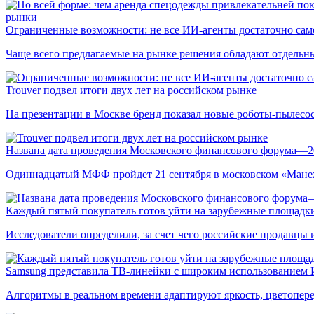
рынки
Ограниченные возможности: не все ИИ-агенты достаточно сам
Чаще всего предлагаемые на рынке решения обладают отдельн
Trouver подвел итоги двух лет на российском рынке
На презентации в Москве бренд показал новые роботы-пылесо
Названа дата проведения Московского финансового форума—2
Одиннадцатый МФФ пройдет 21 сентября в московском «Мане
Каждый пятый покупатель готов уйти на зарубежные площадки
Исследователи определили, за счет чего российские продавц
Samsung представила ТВ-линейки с широким использованием
Алгоритмы в реальном времени адаптируют яркость, цветопере