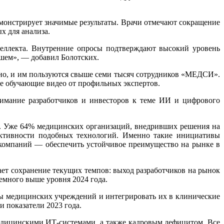
монстрирует значимые результаты. Врачи отмечают сокращение
х для анализа.
еллекта. Внутренние опросы подтверждают высокий уровень
йшем», — добавил Болотских.
о, и им пользуются свыше семи тысяч сотрудников «МЕДСИ».
же обучающие видео от профильных экспертов.
имание разработчиков и инвесторов к теме ИИ и цифрового
ей. Уже 64% медицинских организаций, внедривших решения на
ективности подобных технологий. Именно такие инициативы
 компаний — обеспечить устойчивое преимущество на рынке в
ет сохранение текущих темпов: выход разработчиков на рынок
емного выше уровня 2024 года.
 медицинских учреждений и интегрировать их в клинические
и показатели 2023 года.
едицинскими ИТ-системами, а также кадровым дефицитом. Все