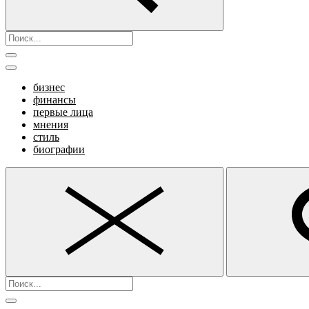
бизнес
финансы
первые лица
мнения
стиль
биографии