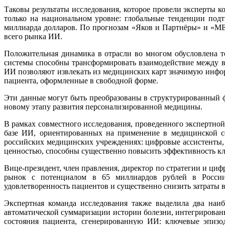
Таковы результаты исследования, которое провели эксперты
только на национальном уровне: глобальные тенденции под
миллиарда долларов. По прогнозам «Яков и Партнёры» и «МЕ
всего рынка ИИ.
Положительная динамика в отрасли во многом обусловлена 
системы способны трансформировать взаимодействие между в
ИИ позволяют извлекать из медицинских карт значимую инфор
пациента, оформленные в свободной форме.
Эти данные могут быть преобразованы в структурированный 
новому этапу развития персонализированной медицины.
В рамках совместного исследования, проведенного экспертно
базе ИИ, ориентированных на применение в медицинской с
российских медицинских учреждениях: цифровые ассистенты,
ценностью, способны существенно повысить эффективность кл
Вице-президент, член правления, директор по стратегии и ц
рынок с потенциалом в 65 миллиардов рублей в России
удовлетворенность пациентов и существенно снизить затраты 
Экспертная команда исследования также выделила два наи
автоматической суммаризации истории болезни, интегрирован
состояния пациента, сгенерированную ИИ: ключевые эпизо