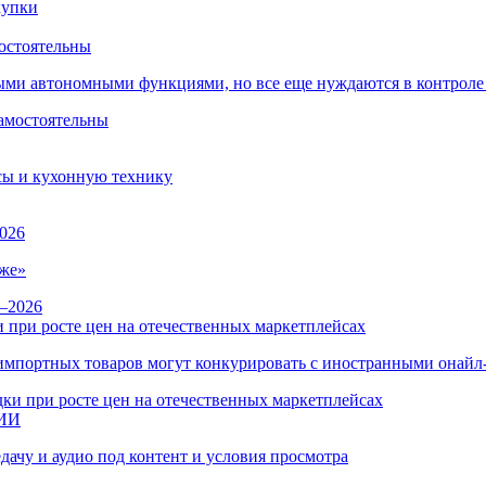
остоятельны
ыми автономными функциями, но все еще нуждаются в контроле
сы и кухонную технику
026
же»
 при росте цен на отечественных маркетплейсах
ы импортных товаров могут конкурировать с иностранными онай
 ИИ
дачу и аудио под контент и условия просмотра