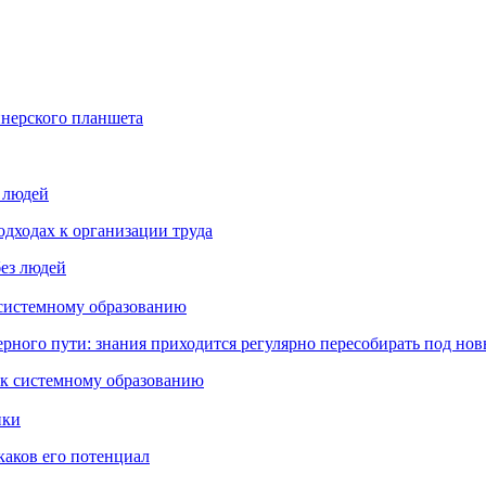
йнерского планшета
з людей
дходах к организации труда
 системному образованию
ьерного пути: знания приходится регулярно пересобирать под но
пки
каков его потенциал