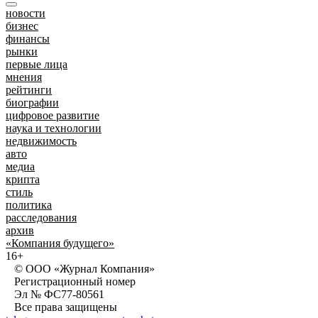
новости
бизнес
финансы
рынки
первые лица
мнения
рейтинги
биографии
цифровое развитие
наука и технологии
недвижимость
авто
медиа
крипта
стиль
политика
расследования
архив
«Компания будущего»
16+
© ООО «Журнал Компания»
Регистрационный номер
Эл № ФС77-80561
Все права защищены