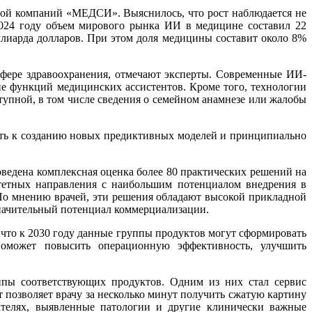
пой компаний «МЕДСИ». Выяснилось, что рост наблюдается не
2024 году объем мирового рынка ИИ в медицине составил 22
лиарда долларов. При этом доля медицины составит около 8%
фере здравоохранения, отмечают эксперты. Современные ИИ-
е функций медицинских ассистентов. Кроме того, технологии
упной, в том числе сведения о семейном анамнезе или жалобы
уть к созданию новых предиктивных моделей и принципиально
ведена комплексная оценка более 80 практических решений на
тетных направления с наибольшим потенциалом внедрения в
По мнению врачей, эти решения обладают высокой прикладной
значительный потенциал коммерциализации.
что к 2030 году данные группы продуктов могут сформировать
оможет повысить операционную эффективность, улучшить
ипы соответствующих продуктов. Одним из них стал сервис
позволяет врачу за несколько минут получить сжатую картину
ателях, выявленные патологии и другие клинически важные