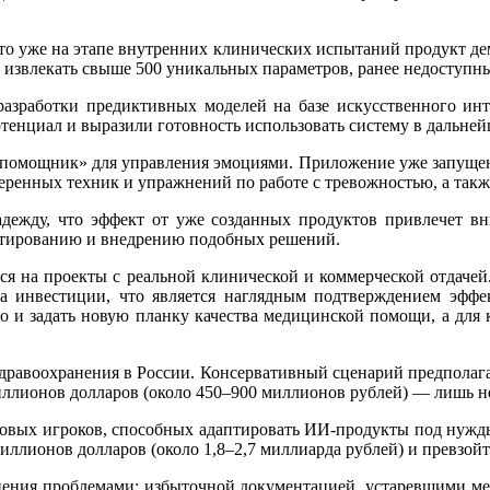
что уже на этапе внутренних клинических испытаний продукт де
 извлекать свыше 500 уникальных параметров, ранее недоступны
зработки предиктивных моделей на базе искусственного инт
тенциал и выразили готовность использовать систему в дальне
помощник» для управления эмоциями. Приложение уже запущен
веренных техник и упражнений по работе с тревожностью, а так
ежду, что эффект от уже созданных продуктов привлечет вн
нтированию и внедрению подобных решений.
тся на проекты с реальной клинической и коммерческой отдач
на инвестиции, что является наглядным подтверждением эфф
но и задать новую планку качества медицинской помощи, а для
дравоохранения в России. Консервативный сценарий предполага
иллионов долларов (около 450–900 миллионов рублей) — лишь н
овых игроков, способных адаптировать ИИ-продукты под нужды
иллионов долларов (около 1,8–2,7 миллиарда рублей) и превзойт
анения проблемами: избыточной документацией, устаревшими м