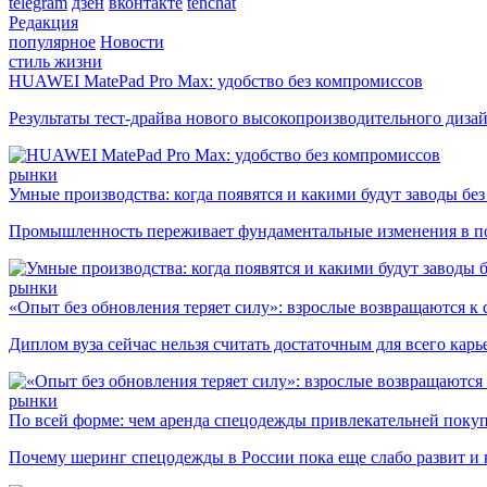
telegram
дзен
вконтакте
tenchat
Редакция
популярное
Новости
стиль жизни
HUAWEI MatePad Pro Max: удобство без компромиссов
Результаты тест-драйва нового высокопроизводительного диза
рынки
Умные производства: когда появятся и какими будут заводы бе
Промышленность переживает фундаментальные изменения в по
рынки
«Опыт без обновления теряет силу»: взрослые возвращаются к
Диплом вуза сейчас нельзя считать достаточным для всего кар
рынки
По всей форме: чем аренда спецодежды привлекательней поку
Почему шеринг спецодежды в России пока еще слабо развит и 