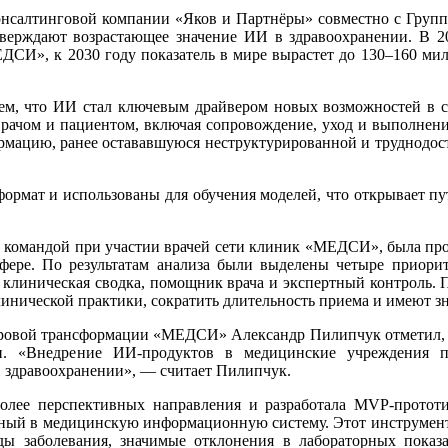
 консалтинговой компании «Яков и Партнёры» совместно с Груп
тверждают возрастающее значение ИИ в здравоохранении. В 
ДСИ», к 2030 году показатель в мире вырастет до 130–160 мил
тем, что ИИ стал ключевым драйвером новых возможностей в с
рачом и пациентом, включая сопровождение, уход и выполнени
мацию, ранее остававшуюся неструктурированной и труднодост
формат и использованы для обучения моделей, что открывает п
й командой при участии врачей сети клиник «МЕДСИ», была про
фере. По результатам анализа были выделены четыре приори
 клиническая сводка, помощник врача и экспертный контроль. 
инической практики, сократить длительность приема и имеют 
ифровой трансформации «МЕДСИ» Александр Пилипчук отметил, 
. «Внедрение ИИ-продуктов в медицинские учреждения п
в здравоохранении», — считает Пилипчук.
более перспективных направления и разработала MVP-протот
ный в медицинскую информационную систему. Этот инструмент 
ды заболевания, значимые отклонения в лабораторных показ