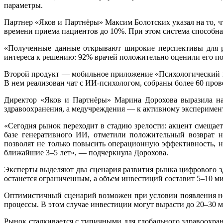
параметры.
Партнер «Яков и Партнёры» Максим Болотских указал на то, 
времени приема пациентов до 10%. При этом система способна
«Полученные данные открывают широкие перспективы для ра
интереса к решению: 92% врачей положительно оценили его по
Второй продукт — мобильное приложение «Психологический 
В нем реализован чат с ИИ-психологом, собраны более 60 про
Директор «Яков и Партнёры» Марина Дорохова выразила над
здравоохранения, а медучреждения — к активному экспериме
«Сегодня рынок переходит в стадию зрелости: акцент смещае
базе генеративного ИИ, отметили положительный возврат 
позволят не только повысить операционную эффективность, 
ближайшие 3–5 лет», — подчеркнула Дорохова.
Эксперты выделяют два сценария развития рынка цифрового з
останется ограниченным, а объем инвестиций составит 5–10 м
Оптимистичный сценарий возможен при условии появления н
процессы. В этом случае инвестиции могут вырасти до 20–30 м
Рынок сталкивается с типичными для глобального здравоохр