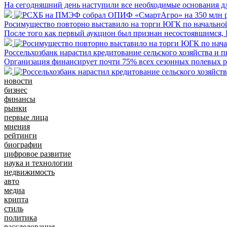
На сегодняшний день наступили все необходимые основания дл
Росимущество повторно выставило на торги ЮГК по начально
После того как первый аукцион был признан несостоявшимся,
Россельхозбанк нарастил кредитование сельского хозяйства и 
Организация финансирует почти 75% всех сезонных полевых ра
новости
бизнес
финансы
рынки
первые лица
мнения
рейтинги
биографии
цифровое развитие
наука и технологии
недвижимость
авто
медиа
крипта
стиль
политика
расследования