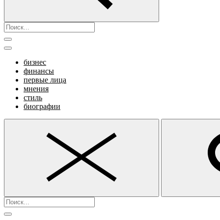
бизнес
финансы
первые лица
мнения
стиль
биографии