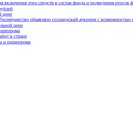
я включения этих средств в состав фонда и подведения итогов
й цене
 Росимущество объявляло голландский аукцион с возможностью 
пищепрома
бот в стране