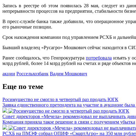
Запись в реестре об этом появилась 28 мая, следует из д
непрерывности процессов на предприятии, стабильности бизнес
В пресс-службе банка также добавили, что операционное упр
его рыночные позиции.
Срок нахождения компании под управлением РСХБ и дальнейшу
Бывший владелец «Русагро» Мошкович сейчас находится в СИЗО
Ранее сообщалось, что Генпрокуратура
потребовала
изъять у о
млрд рублей, более 14 млрд рублей на счетах и ряде объектов 
акции
Россельхозбанк
Вадим Мошкович
Еще по теме
Росимущество не смогло в четвертый раз продать ЮГК
Заявка единственного претендента на участие в аукционе была
Совет директоров «Мечела» рекомендовал не выплачивать диви
Компания приняла такое решение в связи с получением убытка
РСХБ на ПМЭФ собрал ОПИФ «СмартАгро» на 350 млн рубле