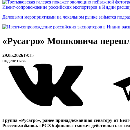
Ивент-сопровождение российских экспортеров в Индии расши
Деловыми мероприятиями на локальном рынке займется подраз
«Русагро» Мошковича перешл
29.05.2026
19:15
поделиться:
Группа «Русагро», ранее принадлежавшая сенатору от Бел
Россельхозбанка. «РСХБ-финанс» сможет действовать от им