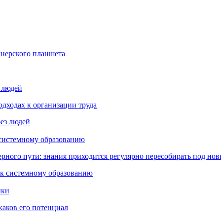
йнерского планшета
з людей
дходах к организации труда
 системному образованию
ьерного пути: знания приходится регулярно пересобирать под но
пки
каков его потенциал