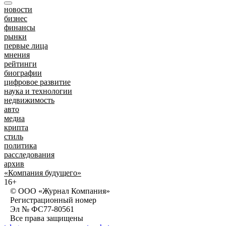
новости
бизнес
финансы
рынки
первые лица
мнения
рейтинги
биографии
цифровое развитие
наука и технологии
недвижимость
авто
медиа
крипта
стиль
политика
расследования
архив
«Компания будущего»
16+
© ООО «Журнал Компания»
Регистрационный номер
Эл № ФС77-80561
Все права защищены