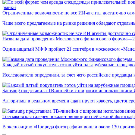
рынки
Ограниченные возможности: не все ИИ-агенты достаточно сам
Чаще всего предлагаемые на рынке решения обладают отдельн
Названа дата проведения Московского финансового форума—2
Одиннадцатый МФФ пройдет 21 сентября в московском «Мане
Каждый пятый покупатель готов уйти на зарубежные площадки
Исследователи определили, за счет чего российские продавц
Samsung представила ТВ-линейки с широким использованием
Алгоритмы в реальном времени адаптируют яркость, цветопере
Третьяковская галерея покажет эволюцию пейзажной фотографи
В экспозицию «Природа фотографии» вошли около 130 произ