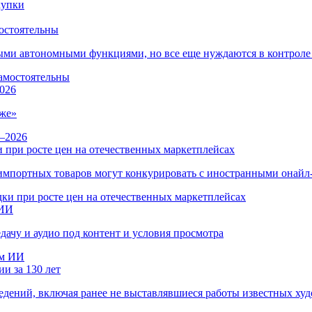
остоятельны
ыми автономными функциями, но все еще нуждаются в контроле
026
же»
 при росте цен на отечественных маркетплейсах
ы импортных товаров могут конкурировать с иностранными онай
 ИИ
дачу и аудио под контент и условия просмотра
и за 130 лет
ведений, включая ранее не выставлявшиеся работы известных