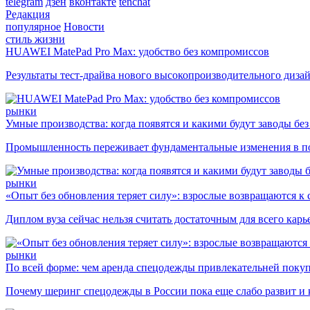
telegram
дзен
вконтакте
tenchat
Редакция
популярное
Новости
стиль жизни
HUAWEI MatePad Pro Max: удобство без компромиссов
Результаты тест-драйва нового высокопроизводительного диза
рынки
Умные производства: когда появятся и какими будут заводы бе
Промышленность переживает фундаментальные изменения в по
рынки
«Опыт без обновления теряет силу»: взрослые возвращаются к
Диплом вуза сейчас нельзя считать достаточным для всего кар
рынки
По всей форме: чем аренда спецодежды привлекательней поку
Почему шеринг спецодежды в России пока еще слабо развит и 