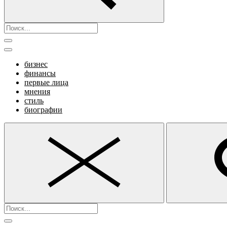
бизнес
финансы
первые лица
мнения
стиль
биографии