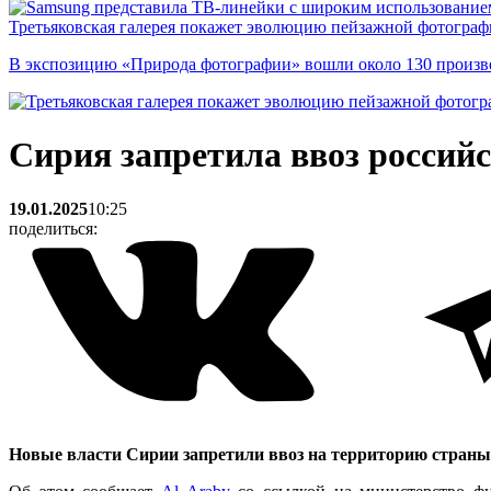
Третьяковская галерея покажет эволюцию пейзажной фотографи
В экспозицию «Природа фотографии» вошли около 130 произ
Сирия запретила ввоз россий
19.01.2025
10:25
поделиться:
Новые власти Сирии запретили ввоз на территорию страны 