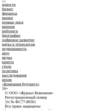
новости
бизнес
финансы
рынки
первые лица
мнения
рейтинги
биографии
цифровое развитие
наука и технологии
недвижимость
авто
медиа
крипта
стиль
политика
расследования
архив
«Компания будущего»
16+
© ООО «Журнал Компания»
Регистрационный номер
Эл № ФС77-80561
Все права защищены