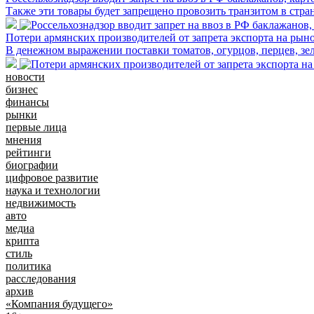
Также эти товары будет запрещено провозить транзитом в ст
Потери армянских производителей от запрета экспорта на рыно
В денежном выражении поставки томатов, огурцов, перцев, зе
новости
бизнес
финансы
рынки
первые лица
мнения
рейтинги
биографии
цифровое развитие
наука и технологии
недвижимость
авто
медиа
крипта
стиль
политика
расследования
архив
«Компания будущего»