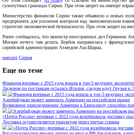
Об этом сообщает
Al Araby
со ссылкой на министерство фи
сухопутных границах Сирии. При этом запрет на импорт израи
Министерство финансов Сирии также объявило о новых полн
предпринята для усиления контроля над экономическим взаи
стратегии экономической безопасности. При этом запрет на вв
Ранее сообщалось, что министр иностранных дел Германии Ан
Москве нечего там делать. Бербок направилась с французс
сирийской администрации Ахмедом Аш-Шараа.
импорт
Сирия
Еще по теме
Франция впервые с 2015 года вошла в топ-5 ведущих экспорте
Лидером по поставкам осталась Италия, следом идут Грузия и 
Азербайджан может заменить Армению на российском рынке
Возможное присоединение Армении к Евросоюзу способно пов
«Почта России» впервые с 2022 года возобновила доставку п
Доставка осуществляется транзитом через третьи страны
Россельхознадзор вводит запрет на ввоз в РФ баклажанов, кар