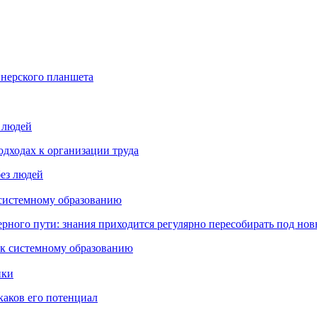
йнерского планшета
з людей
дходах к организации труда
 системному образованию
ьерного пути: знания приходится регулярно пересобирать под но
пки
каков его потенциал