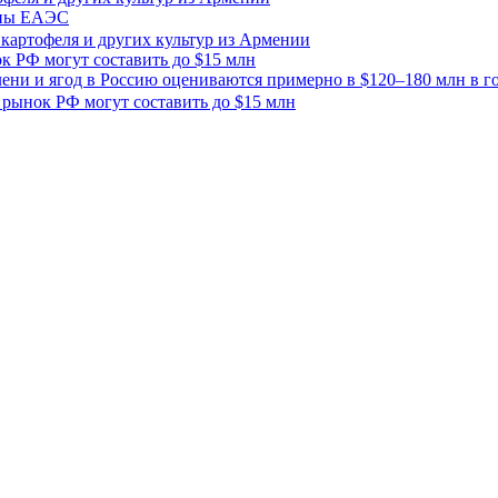
раны ЕАЭС
к РФ могут составить до $15 млн
лени и ягод в Россию оцениваются примерно в $120–180 млн в г