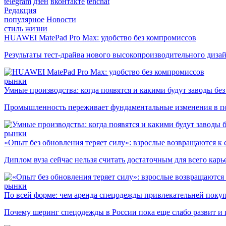
telegram
дзен
вконтакте
tenchat
Редакция
популярное
Новости
стиль жизни
HUAWEI MatePad Pro Max: удобство без компромиссов
Результаты тест-драйва нового высокопроизводительного диза
рынки
Умные производства: когда появятся и какими будут заводы бе
Промышленность переживает фундаментальные изменения в по
рынки
«Опыт без обновления теряет силу»: взрослые возвращаются к
Диплом вуза сейчас нельзя считать достаточным для всего кар
рынки
По всей форме: чем аренда спецодежды привлекательней поку
Почему шеринг спецодежды в России пока еще слабо развит и 