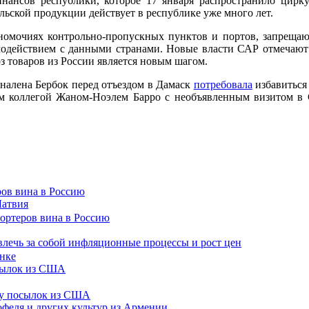
нансов республики, которое 17 января распространило цирк
льской продукции действует в республике уже много лет.
омочиях контрольно-пропускных пунктов и портов, запрещающ
модействием с данными странами. Новые власти САР отмечают
оз товаров из России является новым шагом.
налена Бербок перед отъездом в Дамаск
потребовала
избавиться
ким коллегой Жаном-Ноэлем Барро с необъявленным визитом в
ров вина в Россию
Латвия
лечь за собой инфляционные процессы и рост цен
осылок из США
тофеля и других культур из Армении