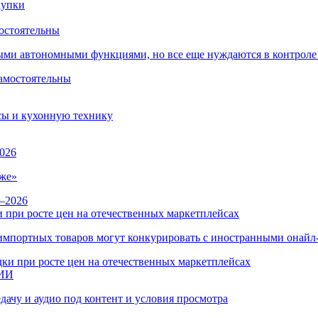
остоятельны
ыми автономными функциями, но все еще нуждаются в контроле
сы и кухонную технику
026
же»
 при росте цен на отечественных маркетплейсах
ы импортных товаров могут конкурировать с иностранными онай
 ИИ
дачу и аудио под контент и условия просмотра