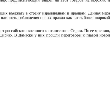
уляр, предписывающий запрет на ввоз товаров на морских и
их въезжать в страну израильтянам и иранцам. Данная мера
 важность соблюдения новых правил как часть более широкой
 от российского военного контингента в Сирии. По ее мнению,
 Сирию. В Дамаске у них прошли переговоры с главой новой