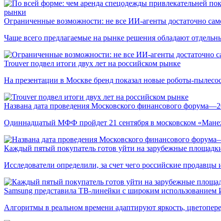
рынки
Ограниченные возможности: не все ИИ-агенты достаточно сам
Чаще всего предлагаемые на рынке решения обладают отдельн
Trouver подвел итоги двух лет на российском рынке
На презентации в Москве бренд показал новые роботы-пылесо
Названа дата проведения Московского финансового форума—2
Одиннадцатый МФФ пройдет 21 сентября в московском «Мане
Каждый пятый покупатель готов уйти на зарубежные площадки
Исследователи определили, за счет чего российские продавц
Samsung представила ТВ-линейки с широким использованием
Алгоритмы в реальном времени адаптируют яркость, цветопере