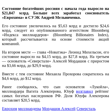
Состояние богатейших россиян с начала года выросло на
$21,847 млрд. Больше всех заработал сооснователь
«Еврохима» и СУЭК Андрей Мельниченко.
Его состояние увеличилось на $5,63 млрд и достигло $24,6
млрд, следует из опубликованного агентством Bloomberg
«Индекса миллиардеров» (Bloomberg Billionaires Index),
который рассчитывается на основе стоимости акций
компаний.
На втором месте — глава «Новатэка» Леонид Михельсон, его
состояние выросло на $4,15 млрд, до $27,8 млрд. На третьем
— основатель «Северстали» Алексей Мордашов с приростом
на $3,66 млрд, до $29,9 млрд.
Вместе с тем состояние Михаила Прохорова сократилось на
$4,6 млрд, до $12 млрд.
Ранее сообщалось, что сын основателя «Лукойла»,
миллиардера Вагита Алекперова, Юзуф
возглавил
рейтинг
самых богатых наследников РФ. Доля Юзуфа Алекперова
составляет $20,5 млрд.
Еврохим
миллиардеры
Мордашов Алексей
Северсталь