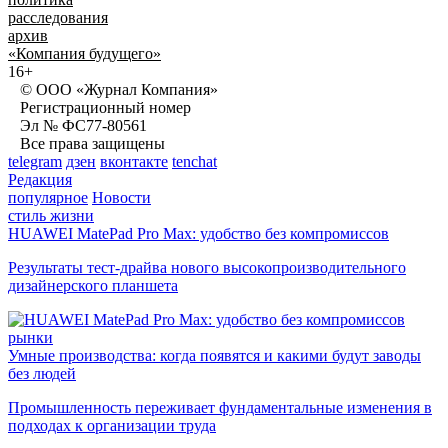
расследования
архив
«Компания будущего»
16+
© ООО «Журнал Компания»
Регистрационный номер
Эл № ФС77-80561
Все права защищены
telegram
дзен
вконтакте
tenchat
Редакция
популярное
Новости
стиль жизни
HUAWEI MatePad Pro Max: удобство без компромиссов
Результаты тест-драйва нового высокопроизводительного
дизайнерского планшета
рынки
Умные производства: когда появятся и какими будут заводы
без людей
Промышленность переживает фундаментальные изменения в
подходах к организации труда