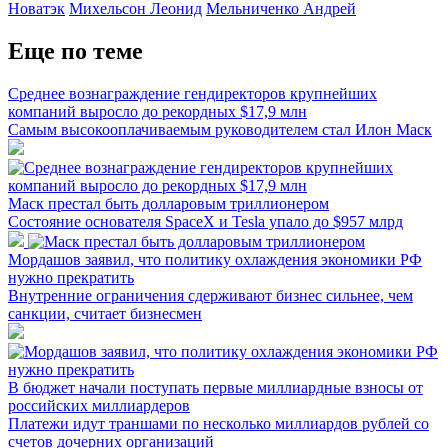
Новатэк
Михельсон Леонид
Мельниченко Андрей
Еще по теме
Среднее вознаграждение гендиректоров крупнейших
компаний выросло до рекордных $17,9 млн
Самым высокооплачиваемым руководителем стал Илон Маск
Маск престал быть долларовым триллионером
Состояние основателя SpaceX и Tesla упало до $957 млрд
Мордашов заявил, что политику охлаждения экономики РФ
нужно прекратить
Внутренние ограничения сдерживают бизнес сильнее, чем
санкции, считает бизнесмен
В бюджет начали поступать первые миллиардные взносы от
российских миллиардеров
Платежи идут траншами по несколько миллиардов рублей со
счетов дочерних организаций