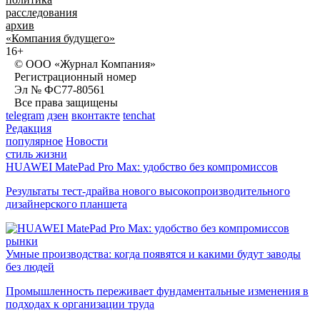
расследования
архив
«Компания будущего»
16+
© ООО «Журнал Компания»
Регистрационный номер
Эл № ФС77-80561
Все права защищены
telegram
дзен
вконтакте
tenchat
Редакция
популярное
Новости
стиль жизни
HUAWEI MatePad Pro Max: удобство без компромиссов
Результаты тест-драйва нового высокопроизводительного
дизайнерского планшета
рынки
Умные производства: когда появятся и какими будут заводы
без людей
Промышленность переживает фундаментальные изменения в
подходах к организации труда