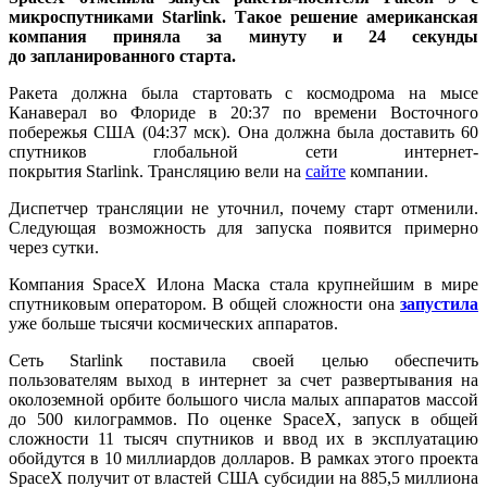
микроспутниками Starlink. Такое решение американская
компания приняла за
минуту и 24 секунды
до запланированного старта.
Ракета должна была стартовать с космодрома на мысе
Канаверал во Флориде в 20:37 по времени Восточного
побережья США (04:37 мск). Она должна была доставить 60
спутников глобальной сети интернет-
покрытия Starlink. Трансляцию вели на
сайте
компании.
Диспетчер трансляции не уточнил, почему старт отменили.
Следующая возможность для запуска появится примерно
через сутки.
Компания SpaceX Илона Маска стала крупнейшим в мире
спутниковым оператором. В общей сложности она
запустила
уже больше тысячи космических аппаратов.
Сеть Starlink поставила своей целью обеспечить
пользователям выход в интернет за счет развертывания на
околоземной орбите большого числа малых аппаратов массой
до 500 килограммов. По оценке SpaceX, запуск в общей
сложности 11 тысяч спутников и ввод их в эксплуатацию
обойдутся в 10 миллиардов долларов. В рамках этого проекта
SpaceX получит от властей США субсидии на 885,5 миллиона