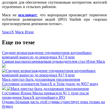
долларов для обеспечения спутниковым интернетом жителей
отдаленных и сельских районов.
Маск не
исключает
, что корпорация произведет первичное
публичное размещение акций (IPO) Starlink при «хорошо
прогнозируемом денежном потоке».
SpaceX
Маск Илон
Еще по теме
Среднее вознаграждение гендиректоров крупнейших
компаний выросло до рекордных $17,9 млн
Самым высокооплачиваемым руководителем стал Илон Маск
Маск престал быть долларовым триллионером
Состояние основателя SpaceX и Tesla упало до $957 млрд
Состояние Илона Маска превысило $1,1 трлн после
проведения SpaceX крупнейшего IPO
Однако бóльшая часть этой суммы существует пока только на
бумаге