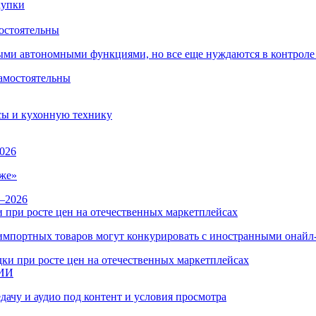
остоятельны
ыми автономными функциями, но все еще нуждаются в контроле
сы и кухонную технику
026
же»
 при росте цен на отечественных маркетплейсах
ы импортных товаров могут конкурировать с иностранными онай
 ИИ
дачу и аудио под контент и условия просмотра