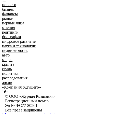
новости
бизнес
финансы
рынки
первые лица
мнения
рейтинги
биографии
цифровое развитие
наука и технологии
недвижимость
авто
медиа
крипта
стиль
политика
расследования
архив
«Компания будущего»
16+
© ООО «Журнал Компания»
Регистрационный номер
Эл № ФС77-80561
Все права защищены