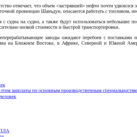
тство отмечает, что объем «застрявшей» нефти почти удвоился 
точной провинции Шаньдун, опасаются работать с топливом, не
я с судна на судно, а также будут использоваться небольшие 
сительно низкой стоимости и быстрой транспортировки.
теперерабатывающие заводы ожидают перебоев с поставками н
ва на Ближнем Востоке, в Африке, Северной и Южной Амери
век
при этом зарплаты по основным производственным специальностям
да