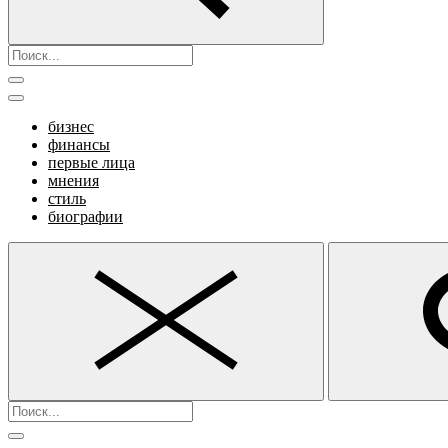
бизнес
финансы
первые лица
мнения
стиль
биографии