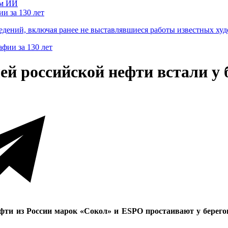
и за 130 лет
ведений, включая ранее не выставлявшиеся работы известных
ей российской нефти встали у 
ти из России марок «Сокол» и ESPO простаивают у берегов 