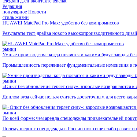
telegram
дзен
вконтакте
tenchat
Редакция
популярное
Новости
стиль жизни
HUAWEI MatePad Pro Max: удобство без компромиссов
Результаты тест-драйва нового высокопроизводительного диза
рынки
Умные производства: когда появятся и какими будут заводы бе
Промышленность переживает фундаментальные изменения в по
рынки
«Опыт без обновления теряет силу»: взрослые возвращаются к
Диплом вуза сейчас нельзя считать достаточным для всего кар
рынки
По всей форме: чем аренда спецодежды привлекательней поку
Почему шеринг спецодежды в России пока еще слабо развит и 