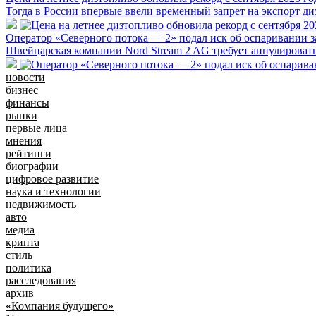
Тогда в России впервые ввели временный запрет на экспорт ди
Оператор «Северного потока — 2» подал иск об оспаривании з
Швейцарская компании Nord Stream 2 AG требует аннулировать
новости
бизнес
финансы
рынки
первые лица
мнения
рейтинги
биографии
цифровое развитие
наука и технологии
недвижимость
авто
медиа
крипта
стиль
политика
расследования
архив
«Компания будущего»