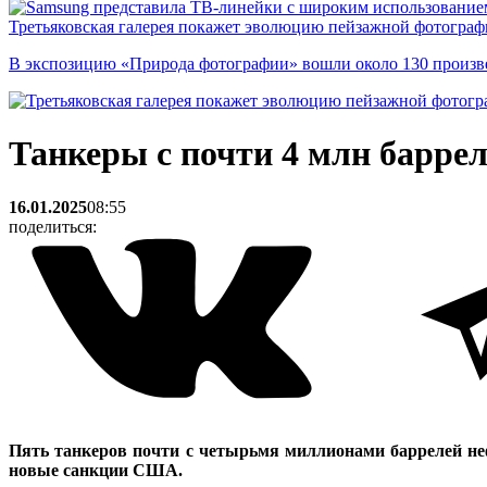
Третьяковская галерея покажет эволюцию пейзажной фотографи
В экспозицию «Природа фотографии» вошли около 130 произ
Танкеры с почти 4 млн баррел
16.01.2025
08:55
поделиться:
Пять танкеров почти с четырьмя миллионами баррелей неф
новые санкции США.