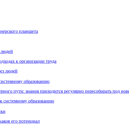
йнерского планшета
з людей
дходах к организации труда
 системному образованию
ьерного пути: знания приходится регулярно пересобирать под но
пки
каков его потенциал