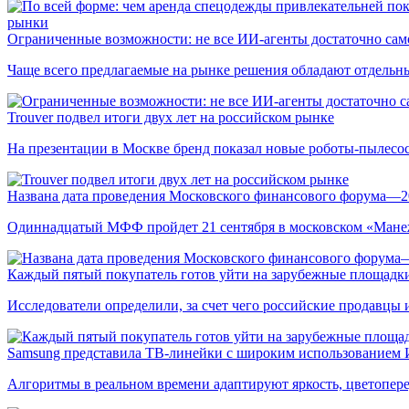
рынки
Ограниченные возможности: не все ИИ-агенты достаточно сам
Чаще всего предлагаемые на рынке решения обладают отдельн
Trouver подвел итоги двух лет на российском рынке
На презентации в Москве бренд показал новые роботы-пылесо
Названа дата проведения Московского финансового форума—2
Одиннадцатый МФФ пройдет 21 сентября в московском «Мане
Каждый пятый покупатель готов уйти на зарубежные площадки
Исследователи определили, за счет чего российские продавц
Samsung представила ТВ-линейки с широким использованием
Алгоритмы в реальном времени адаптируют яркость, цветопере