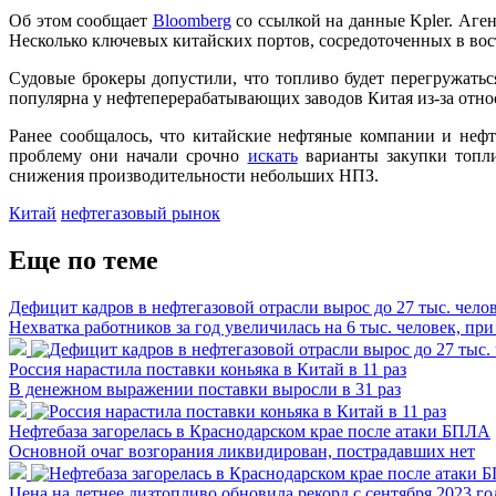
Об этом сообщает
Bloomberg
со ссылкой на данные Kpler. Аген
Несколько ключевых китайских портов, сосредоточенных в вос
Судовые брокеры допустили, что топливо будет перегружатьс
популярна у нефтеперерабатывающих заводов Китая из-за отно
Ранее сообщалось, что китайские нефтяные компании и неф
проблему они начали срочно
искать
варианты закупки топли
снижения производительности небольших НПЗ.
Китай
нефтегазовый рынок
Еще по теме
Дефицит кадров в нефтегазовой отрасли вырос до 27 тыс. чело
Нехватка работников за год увеличилась на 6 тыс. человек, 
Россия нарастила поставки коньяка в Китай в 11 раз
В денежном выражении поставки выросли в 31 раз
Нефтебаза загорелась в Краснодарском крае после атаки БПЛА
Основной очаг возгорания ликвидирован, пострадавших нет
Цена на летнее дизтопливо обновила рекорд с сентября 2023 го