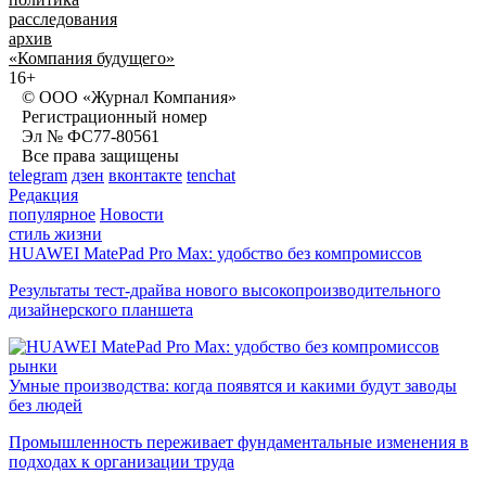
расследования
архив
«Компания будущего»
16+
© ООО «Журнал Компания»
Регистрационный номер
Эл № ФС77-80561
Все права защищены
telegram
дзен
вконтакте
tenchat
Редакция
популярное
Новости
стиль жизни
HUAWEI MatePad Pro Max: удобство без компромиссов
Результаты тест-драйва нового высокопроизводительного
дизайнерского планшета
рынки
Умные производства: когда появятся и какими будут заводы
без людей
Промышленность переживает фундаментальные изменения в
подходах к организации труда