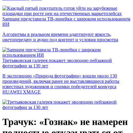
Samsung представила ТВ-линейки с широким использованием
ИИ
Алгоритмы в реальном времени адаптируют яркость,
цветопередачу и аудио под контент и условия просмотра
Третьяковская галерея покажет эволюцию пейзажной
фотографии за 130 лет
В экспозицию «Природа фотографии» вошли около 130
произведений, включая ранее не выставлявшиеся работы
известных художников и снимки победителей конкурса
HUAWEI XMAGE
Трачук: «Гознак» не намерен
полностью отказываться от