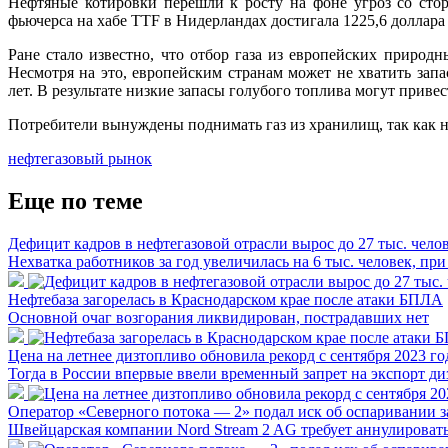
Нефтяные котировки перешли к росту на фоне угроз со ст
фьючерса на хабе TTF в Нидерландах достигала 1225,6 доллара 
Ране стало известно, что отбор газа из европейских приро
Несмотря на это, европейским странам может не хватить зап
лет. В результате низкие запасы голубого топлива могут при
Потребители вынуждены поднимать газ из хранилищ, так как н
нефтегазовый рынок
Еще по теме
Дефицит кадров в нефтегазовой отрасли вырос до 27 тыс. чело
Нехватка работников за год увеличилась на 6 тыс. человек, 
Нефтебаза загорелась в Краснодарском крае после атаки БПЛА
Основной очаг возгорания ликвидирован, пострадавших нет
Цена на летнее дизтопливо обновила рекорд с сентября 2023 го
Тогда в России впервые ввели временный запрет на экспорт ди
Оператор «Северного потока — 2» подал иск об оспаривании з
Швейцарская компании Nord Stream 2 AG требует аннулировать