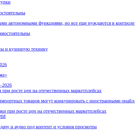
остоятельны
ыми автономными функциями, но все еще нуждаются в контроле
сы и кухонную технику
026
же»
 при росте цен на отечественных маркетплейсах
ы импортных товаров могут конкурировать с иностранными онай
 ИИ
дачу и аудио под контент и условия просмотра