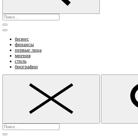
бизнес
финансы
первые лица
мнения
стиль
биографии