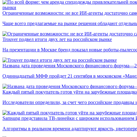
рынки
Ограниченные возможности: не все ИИ-агенты достаточно сам
Чаще всего предлагаемые на рынке решения обладают отдельн
Trouver подвел итоги двух лет на российском рынке
На презентации в Москве бренд показал новые роботы-пылесо
Названа дата проведения Московского финансового форума—2
Одиннадцатый МФФ пройдет 21 сентября в московском «Мане
Каждый пятый покупатель готов уйти на зарубежные площадки
Исследователи определили, за счет чего российские продавц
Samsung представила ТВ-линейки с широким использованием
Алгоритмы в реальном времени адаптируют яркость, цветопере