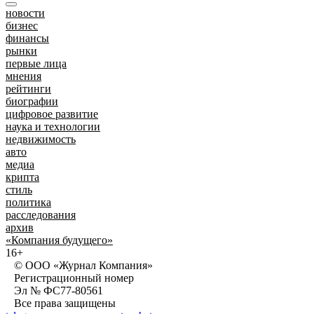
новости
бизнес
финансы
рынки
первые лица
мнения
рейтинги
биографии
цифровое развитие
наука и технологии
недвижимость
авто
медиа
крипта
стиль
политика
расследования
архив
«Компания будущего»
16+
© ООО «Журнал Компания»
Регистрационный номер
Эл № ФС77-80561
Все права защищены