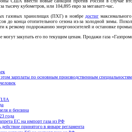
ороны США ввести новые санкции против России в случае вт
за тысячу кубометров, или 104,895 евро за мегаватт-час.
дных газовых хранилищах (ПХГ) в ноябре
достиг
максимального 
асов до конца отопительного сезона из-за холодной зимы. Похо
вести к резкому подорожанию энергоносителей и остановке пром
е могут закупать его по текущим ценам. Продажи газа «Газпром
век
при этом зарплаты по основным производственным специальностям
да
зеля и бензина
апрета ЕС на импорт газа из РФ
 действие принятого в январе регламента