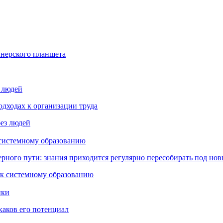
йнерского планшета
з людей
дходах к организации труда
 системному образованию
ьерного пути: знания приходится регулярно пересобирать под но
пки
каков его потенциал