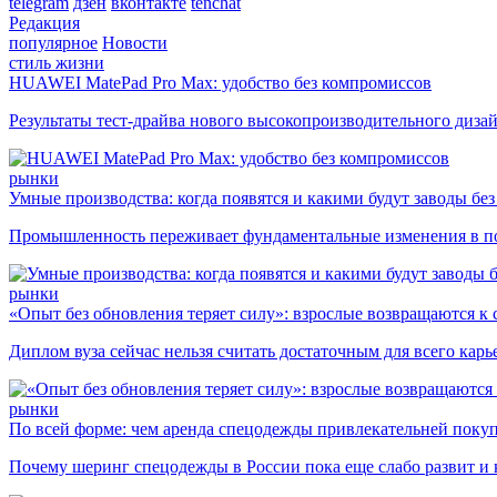
telegram
дзен
вконтакте
tenchat
Редакция
популярное
Новости
стиль жизни
HUAWEI MatePad Pro Max: удобство без компромиссов
Результаты тест-драйва нового высокопроизводительного диза
рынки
Умные производства: когда появятся и какими будут заводы бе
Промышленность переживает фундаментальные изменения в по
рынки
«Опыт без обновления теряет силу»: взрослые возвращаются к
Диплом вуза сейчас нельзя считать достаточным для всего кар
рынки
По всей форме: чем аренда спецодежды привлекательней поку
Почему шеринг спецодежды в России пока еще слабо развит и 