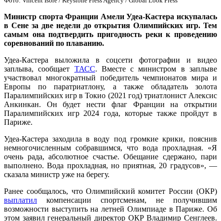
Фото: Vincent Isore / Keystone Press Agency / Global Look Press
Министр спорта Франции Амели Удеа-Кастера искупалась
в Сене за две недели до открытия Олимпийских игр. Тем
самым она подтвердить пригодность реки к проведению
соревнований по плаванию.
Удеа-Кастера выложила в соцсети фотографии и видео
заплыва, сообщает
ТАСС
. Вместе с министром в заплыве
участвовал многократный победитель чемпионатов мира и
Европы по паратриатлону, а также обладатель золота
Паралимпийских игр в Токио (2021 год) триатлонист Алексис
Анкинкан. Он будет нести флаг Франции на открытии
Паралимпийских игр 2024 года, которые также пройдут в
Париже.
Удеа-Кастера заходила в воду под громкие крики, пояснив
немногочисленным собравшимся, что вода прохладная. «Я
очень рада, абсолютное счастье. Обещание сдержано, пари
выполнено. Вода прохладная, но приятная, 20 градусов», —
сказала министр уже на берегу.
Ранее сообщалось, что Олимпийский комитет России (ОКР)
выплатил
компенсации спортсменам, не получившим
возможности выступить на летней Олимпиаде в Париже. Об
этом заявил генеральный директор ОКР Владимир Сенглеев.