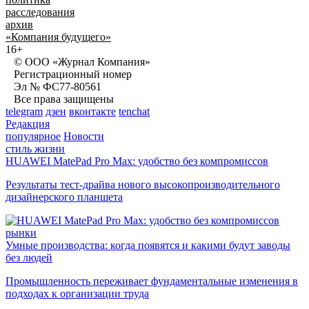
расследования
архив
«Компания будущего»
16+
© ООО «Журнал Компания»
Регистрационный номер
Эл № ФС77-80561
Все права защищены
telegram
дзен
вконтакте
tenchat
Редакция
популярное
Новости
стиль жизни
HUAWEI MatePad Pro Max: удобство без компромиссов
Результаты тест-драйва нового высокопроизводительного
дизайнерского планшета
рынки
Умные производства: когда появятся и какими будут заводы
без людей
Промышленность переживает фундаментальные изменения в
подходах к организации труда