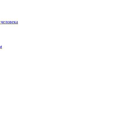
 человека
м