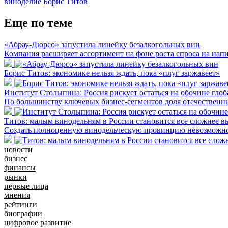
виноделие
Борис Титов
Еще по теме
«Абрау-Дюрсо» запустила линейку безалкогольных вин
Компания расширяет ассортимент на фоне роста спроса на нап
Борис Титов: экономике нельзя ждать, пока «плуг заржавеет»
Институт Столыпина: Россия рискует остаться на обочине гло
По большинству ключевых бизнес-сегментов доля отечественн
Титов: малым винодельням в России становится все сложнее 
Создать полноценную винодельческую провинцию невозможно т
новости
бизнес
финансы
рынки
первые лица
мнения
рейтинги
биографии
цифровое развитие