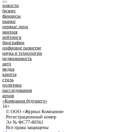
новости
бизнес
финансы
рынки
первые лица
мнения
рейтинги
биографии
цифровое развитие
наука и технологии
недвижимость
авто
медиа
крипта
стиль
политика
расследования
архив
«Компания будущего»
16+
© ООО «Журнал Компания»
Регистрационный номер
Эл № ФС77-80561
Все права защищены