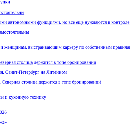
остоятельны
ыми автономными функциями, но все еще нуждаются в контроле
 и женщинам, выстраивающим карьеру по собственным правила
Северная столица держится в топе бронирований
ня, Санкт-Петербург на Литейном
сы и кухонную технику
026
же»