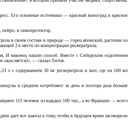
становления», в которой приняли участие медики, спортсмены,
тресс. Его основные источники — красный виноград и красное
, нейро- и онкопротектор.
ола в своем составе в природе — горец японский, растение из
мающий 2-е место по концентрации ресвератрола.
зря. И наконец нашли способ. Вместе с Сибирским отделением
о окисляется)», — сказал Титов.
33 л с содержанием 30 мг ресвератрола и шот, где на 100 мл
анцузы в среднем потребляют за день в полтора раза больше
мирают 115 человек из каждых 100 тыс., а во Франции — всего
дачи дает все шансы к тому, чтобы в будущем врачи заговорили