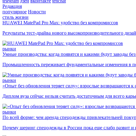
telegram
дзен
вконтакте
tenchat
Редакция
популярное
Новости
стиль жизни
HUAWEI MatePad Pro Max: удобство без компромиссов
Результаты тест-драйва нового высокопроизводительного диза
рынки
Умные производства: когда появятся и какими будут заводы бе
Промышленность переживает фундаментальные изменения в по
рынки
«Опыт без обновления теряет силу»: взрослые возвращаются к
Диплом вуза сейчас нельзя считать достаточным для всего кар
рынки
По всей форме: чем аренда спецодежды привлекательней поку
Почему шеринг спецодежды в России пока еще слабо развит и 