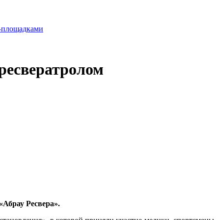
л-площадками
 ресвератролом
«Абрау Ресвера».