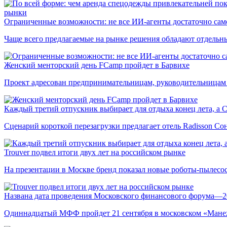
рынки
Ограниченные возможности: не все ИИ-агенты достаточно сам
Чаще всего предлагаемые на рынке решения обладают отдельн
Женский менторский день FCamp пройдет в Барвихе
Проект адресован предпринимательницам, руководительницам
Каждый третий отпускник выбирает для отдыха конец лета, а 
Сценарий короткой перезагрузки предлагает отель Radisson Со
Trouver подвел итоги двух лет на российском рынке
На презентации в Москве бренд показал новые роботы-пылесо
Названа дата проведения Московского финансового форума—2
Одиннадцатый МФФ пройдет 21 сентября в московском «Мане