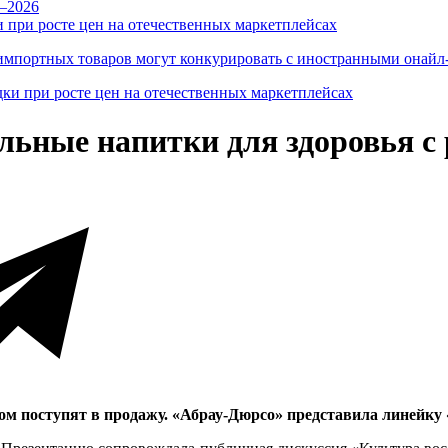
 при росте цен на отечественных маркетплейсах
ы импортных товаров могут конкурировать с иностранными онай
льные напитки для здоровья с
ом поступят в продажу. «Абрау-Дюрсо» представила линейку 