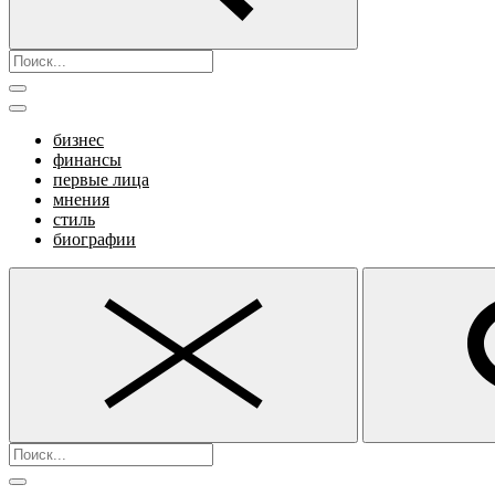
бизнес
финансы
первые лица
мнения
стиль
биографии