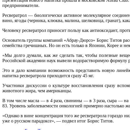
Презентация нового напитка прошла в московском Abrau Club.
предприниматели.
Ресвератрол — биологически активное молекулярное соединен
вино, ягоды (черника, клюква, малина, шелковица, гранат), ка
Человеку ресвератрол приносит пользу как антиоксидант, прот
Основатель группы компаний «Абрау-Дюрсо» Борис Титов расск
семейства гречишных. Но он есть только в Японии, Корее и не
«Мы долго думали, как же сделать так, чтобы полезные веще
Российской академии наук вывели водорастворимую формулу рес
Это и дало компании возможность представить новую линейку
напитка ресвератрола приходится сразу 45 мг.
Участники дискуссии о культуре восстановления сразу вспо
животного жира, чем американцы.
В том числе масла — в 4 раза, свинины — в 3 раза, сыра — н
83. Уровень заболеваемости онкологией примерно настолько же
«Однако в вине концентрация того же ресвератрола гораздо ни
уже о русском парадоксе», — подвел итог Борис Титов.