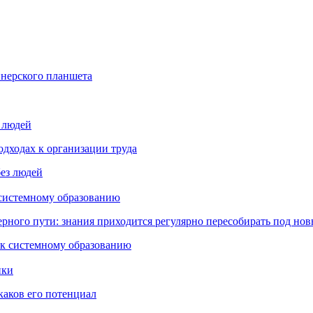
йнерского планшета
з людей
дходах к организации труда
 системному образованию
ьерного пути: знания приходится регулярно пересобирать под но
пки
каков его потенциал