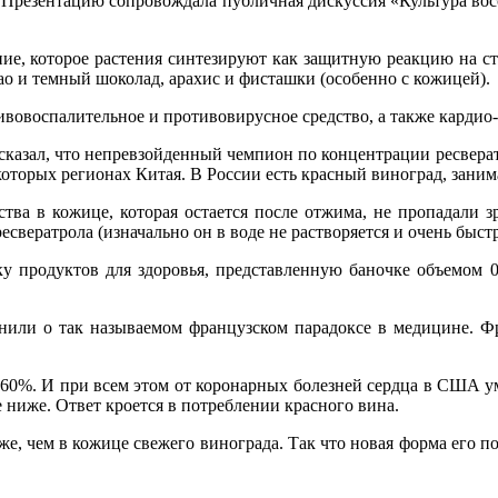
 Презентацию сопровождала публичная дискуссия «Культура вос
ие, которое растения синтезируют как защитную реакцию на с
као и темный шоколад, арахис и фисташки (особенно с кожицей).
ивовоспалительное и противовирусное средство, а также кардио-
азал, что непревзойденный чемпион по концентрации ресвератр
которых регионах Китая. В России есть красный виноград, зани
ства в кожице, которая остается после отжима, не пропадали 
вератрола (изначально он в воде не растворяется и очень быстр
 продуктов для здоровья, представленную баночке объемом 0,
мнили о так называемом французском парадоксе в медицине. Фр
а 60%. И при всем этом от коронарных болезней сердца в США у
 ниже. Ответ кроется в потреблении красного вина.
же, чем в кожице свежего винограда. Так что новая форма его по