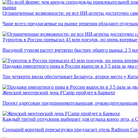
рынки
Ограниченные возможности: не все ИИ-агенты достаточно сам
Чаще всего предлагаемые на рынке решения обладают отдельн
Турпоток в России превысил 43 млн поездок, но июнь впервые 
Въездной туризм растет вчетверо быстрее общего рынка: 2,5 м
Продажи импортного пива в России выросли в 3,5 раза за два г
Три четверти ввоза обеспечивает Беларусь, второе место у Кита
Женский менторский день FCamp пройдет в Барвихе
Проект адресован предпринимательницам, руководительницам
Каждый третий отпускник выбирает для отдыха конец лета, а 
Сценарий короткой перезагрузки предлагает отель Radisson Со