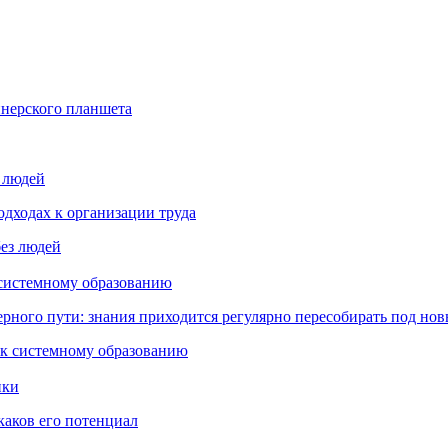
йнерского планшета
з людей
дходах к организации труда
 системному образованию
ьерного пути: знания приходится регулярно пересобирать под но
пки
каков его потенциал