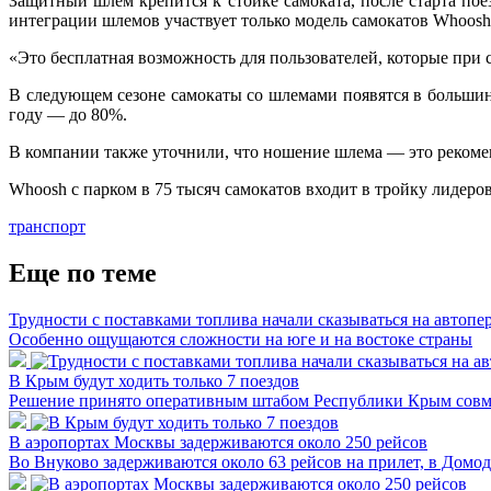
Защитный шлем крепится к стойке самоката, после старта по
интеграции шлемов участвует только модель самокатов Whoosh
«Это бесплатная возможность для пользователей, которые при
В следующем сезоне самокаты со шлемами появятся в большинст
году — до 80%.
В компании также уточнили, что ношение шлема — это рекоменд
Whoosh с парком в 75 тысяч самокатов входит в тройку лидеро
транспорт
Еще по теме
Трудности с поставками топлива начали сказываться на автопе
Особенно ощущаются сложности на юге и на востоке страны
В Крым будут ходить только 7 поездов
Решение принято оперативным штабом Республики Крым совме
В аэропортах Москвы задерживаются около 250 рейсов
Во Внуково задерживаются около 63 рейсов на прилет, в Домо