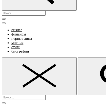
бизнес
финансы
первые лица
мнения
стиль
биографии