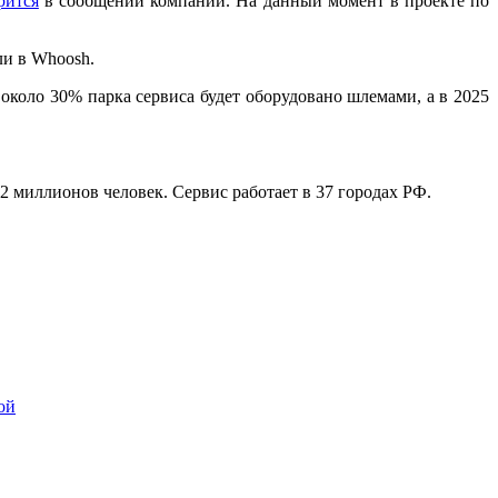
рится
в сообщении компании. На данный момент в проекте по
ли в Whoosh.
 около 30% парка сервиса будет оборудовано шлемами, а в 2025
2 миллионов человек. Сервис работает в 37 городах РФ.
ой