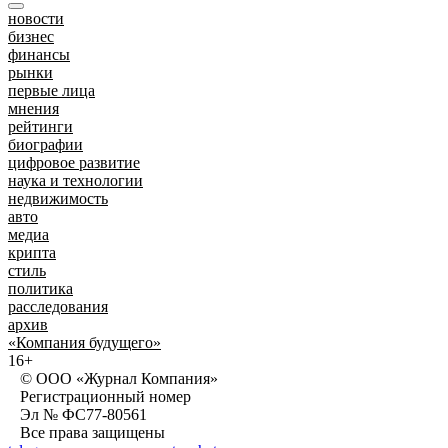
новости
бизнес
финансы
рынки
первые лица
мнения
рейтинги
биографии
цифровое развитие
наука и технологии
недвижимость
авто
медиа
крипта
стиль
политика
расследования
архив
«Компания будущего»
16+
© ООО «Журнал Компания»
Регистрационный номер
Эл № ФС77-80561
Все права защищены