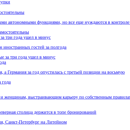
остоятельны
ыми автономными функциями, но все еще нуждаются в контроле
за три года ушел в минус
лн иностранных гостей за полгода
ода
я, а Германия за год опустилась с третьей позиции на восьмую
 и женщинам, выстраивающим карьеру по собственным правила
Северная столица держится в топе бронирований
ня, Санкт-Петербург на Литейном