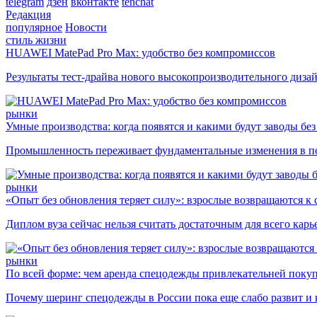
telegram
дзен
вконтакте
tenchat
Редакция
популярное
Новости
стиль жизни
HUAWEI MatePad Pro Max: удобство без компромиссов
Результаты тест-драйва нового высокопроизводительного диза
рынки
Умные производства: когда появятся и какими будут заводы бе
Промышленность переживает фундаментальные изменения в по
рынки
«Опыт без обновления теряет силу»: взрослые возвращаются к
Диплом вуза сейчас нельзя считать достаточным для всего кар
рынки
По всей форме: чем аренда спецодежды привлекательней поку
Почему шеринг спецодежды в России пока еще слабо развит и 