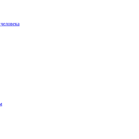
 человека
м