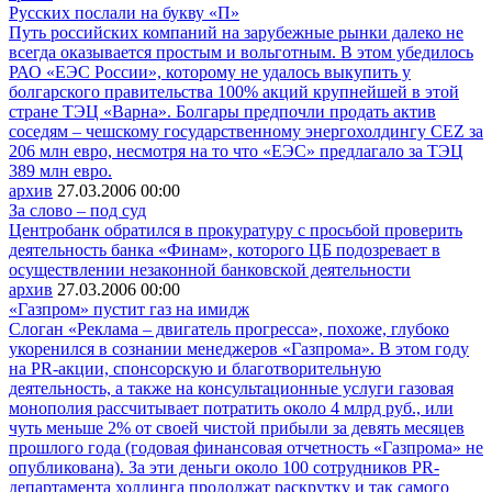
Русских послали на букву «П»
Путь российских компаний на зарубежные рынки далеко не
всегда оказывается простым и вольготным. В этом убедилось
РАО «ЕЭС России», которому не удалось выкупить у
болгарского правительства 100% акций крупнейшей в этой
стране ТЭЦ «Варна». Болгары предпочли продать актив
соседям – чешскому государственному энергохолдингу CEZ за
206 млн евро, несмотря на то что «ЕЭС» предлагало за ТЭЦ
389 млн евро.
архив
27.03.2006
00:00
За слово – под суд
Центробанк обратился в прокуратуру с просьбой проверить
деятельность банка «Финам», которого ЦБ подозревает в
осуществлении незаконной банковской деятельности
архив
27.03.2006
00:00
«Газпром» пустит газ на имидж
Слоган «Реклама – двигатель прогресса», похоже, глубоко
укоренился в сознании менеджеров «Газпрома». В этом году
на PR-акции, спонсорскую и благотворительную
деятельность, а также на консультационные услуги газовая
монополия рассчитывает потратить около 4 млрд руб., или
чуть меньше 2% от своей чистой прибыли за девять месяцев
прошлого года (годовая финансовая отчетность «Газпрома» не
опубликована). За эти деньги около 100 сотрудников PR-
департамента холдинга продолжат раскрутку и так самого