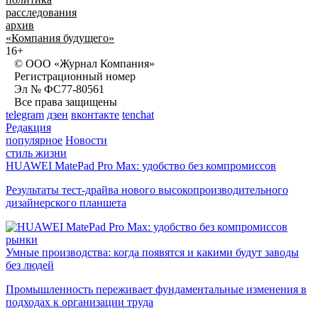
расследования
архив
«Компания будущего»
16+
© ООО «Журнал Компания»
Регистрационный номер
Эл № ФС77-80561
Все права защищены
telegram
дзен
вконтакте
tenchat
Редакция
популярное
Новости
стиль жизни
HUAWEI MatePad Pro Max: удобство без компромиссов
Результаты тест-драйва нового высокопроизводительного
дизайнерского планшета
рынки
Умные производства: когда появятся и какими будут заводы
без людей
Промышленность переживает фундаментальные изменения в
подходах к организации труда