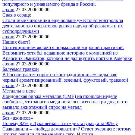
популярного и узнаваемого бренда в России.
архив
27.03.2006
00:00
Свая в сердце
Столичные чиновники еще больше ужесточат контроль за
деятельностью операторов рынка наружной рекламы и их
субподрядчиками
архив
27.03.2006
00:00
Наших бьют?
Протекционизм является нормальной мировой практикой.
Вспомнить хотя бы недавнюю историю с компанией из
Арабских Эмиратов, которой не даликупить порты в Америке
архив
27.03.2006
00:00
Балуемся травкой
В России растет спрос на «нетрадиционные» виды чая:
черный ароматизированный, зеленый, фруктовый, травяной
архив
27.03.2006
00:00
Металлы в цене
Лондонская биржа металлов (LME) на прошлой неделе
сообщила, что запасов меди осталось всего на три дня, и это
вызвало ажиотажный спрос на металл
архив
27.03.2006
00:00
Без «джинсов»
Почему 82% у Лукашенко – это «диктатура», а за 90% у
Саакашвили – «победа демократии»? Ответ очевиден: потому
что так решили сильные мира сего. И точка.