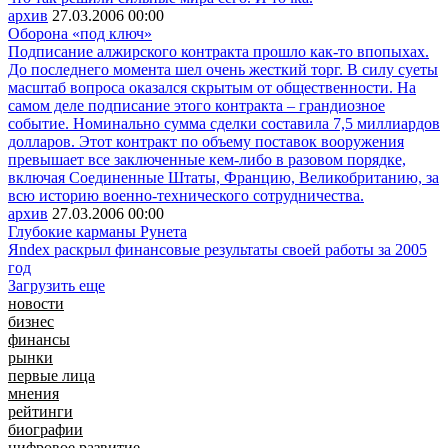
архив
27.03.2006
00:00
Оборона «под ключ»
Подписание алжирского контракта прошло как-то впопыхах.
До последнего момента шел очень жесткий торг. В силу суеты
масштаб вопроса оказался скрытым от общественности. На
самом деле подписание этого контракта – грандиозное
событие. Номинально сумма сделки составила 7,5 миллиардов
долларов. Этот контракт по объему поставок вооружения
превышает все заключенные кем-либо в разовом порядке,
включая Соединенные Штаты, Францию, Великобританию, за
всю историю военно-технического сотрудничества.
архив
27.03.2006
00:00
Глубокие карманы Рунета
Яndex раскрыл финансовые результаты своей работы за 2005
год
Загрузить еще
новости
бизнес
финансы
рынки
первые лица
мнения
рейтинги
биографии
цифровое развитие