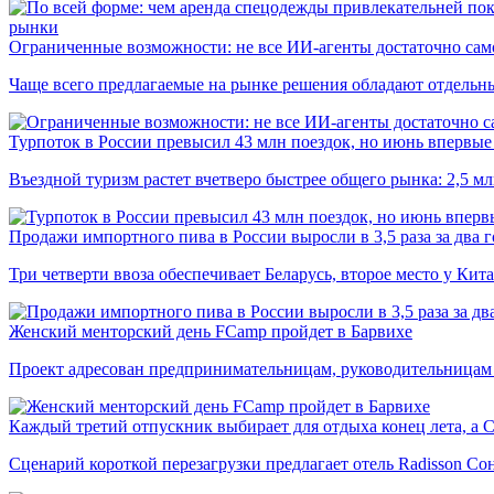
рынки
Ограниченные возможности: не все ИИ-агенты достаточно сам
Чаще всего предлагаемые на рынке решения обладают отдельн
Турпоток в России превысил 43 млн поездок, но июнь впервые 
Въездной туризм растет вчетверо быстрее общего рынка: 2,5 м
Продажи импортного пива в России выросли в 3,5 раза за два г
Три четверти ввоза обеспечивает Беларусь, второе место у Кита
Женский менторский день FCamp пройдет в Барвихе
Проект адресован предпринимательницам, руководительницам
Каждый третий отпускник выбирает для отдыха конец лета, а 
Сценарий короткой перезагрузки предлагает отель Radisson Со