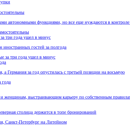
остоятельны
ыми автономными функциями, но все еще нуждаются в контроле
за три года ушел в минус
лн иностранных гостей за полгода
ода
я, а Германия за год опустилась с третьей позиции на восьмую
 и женщинам, выстраивающим карьеру по собственным правила
Северная столица держится в топе бронирований
ня, Санкт-Петербург на Литейном