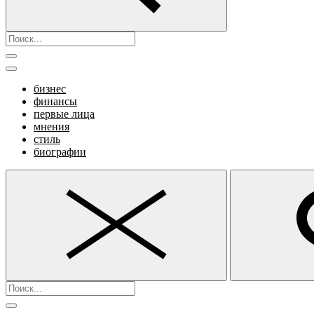
бизнес
финансы
первые лица
мнения
стиль
биографии