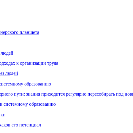
йнерского планшета
з людей
дходах к организации труда
 системному образованию
ьерного пути: знания приходится регулярно пересобирать под но
пки
каков его потенциал