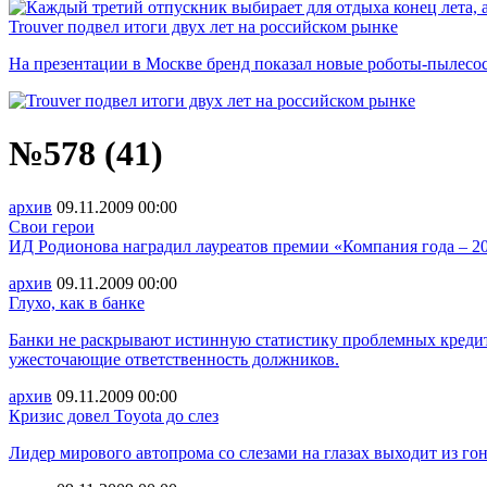
Trouver подвел итоги двух лет на российском рынке
На презентации в Москве бренд показал новые роботы-пылесо
№578 (41)
архив
09.11.2009
00:00
Cвои герои
ИД Родионова наградил лауреатов премии «Компания года – 200
архив
09.11.2009
00:00
Глухо, как в банке
Банки не раскрывают истинную статистику проблемных кредит
ужесточающие ответственность должников.
архив
09.11.2009
00:00
Кризис довел Toyota до слез
Лидер мирового автопрома со слезами на глазах выходит из г