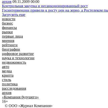
архив
09.11.2009
00:00
Контрольная закупка и несанкционированный рост
Госинтервенции привели к росту цен на зерно, а Ростелеком 
Загрузить еще
новости
бизнес
финансы
рынки
первые лица
мнения
рейтинги
биографии
цифровое развитие
наука и технологии
недвижимость
авто
медиа
крипта
стиль
политика
расследования
архив
«Компания будущего»
16+
© ООО «Журнал Компания»