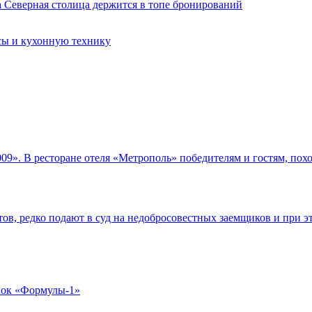
сы и кухонную технику
9». В ресторане отеля «Метрополь» победителям и гостям, похож
ов, редко подают в суд на недобросовестных заемщиков и при 
онок «Формулы-1»