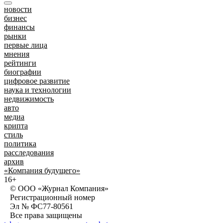
новости
бизнес
финансы
рынки
первые лица
мнения
рейтинги
биографии
цифровое развитие
наука и технологии
недвижимость
авто
медиа
крипта
стиль
политика
расследования
архив
«Компания будущего»
16+
© ООО «Журнал Компания»
Регистрационный номер
Эл № ФС77-80561
Все права защищены