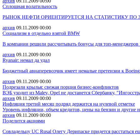
архив
09.11.2009
00:00
Сплошная волатильность
РЫНОК НЕФТИ ОРИЕНТИРУЕТСЯ НА СТАТИСТИКУ ПО 
архив
09.11.2009
00:00
Социализм в отдельно взятой BMW
В компании решили рассчитывать бонусы для топ-менеджеров 
архив
09.11.2009
00:00
Ryanair: немал да удал
Бюджетный авиаперевозчик имеет немалые претензии к Boeing
архив
09.11.2009
00:00
Подрезали крылья: свежая порция бизнес-конфликтов
ВЭБ уходит из Malev, Opel не достанется Сбербанку, "Ингосст
архив
09.11.2009
00:00
Инфляция третий месяц подряд держится на нулевой отметке
Уровень инфляции, объем кредитов, цены на бензин и другие 
архив
09.11.2009
00:00
Поделится акциями
Совладельцу UC Rusal Олегу Дерипаске придется расстаться ещ