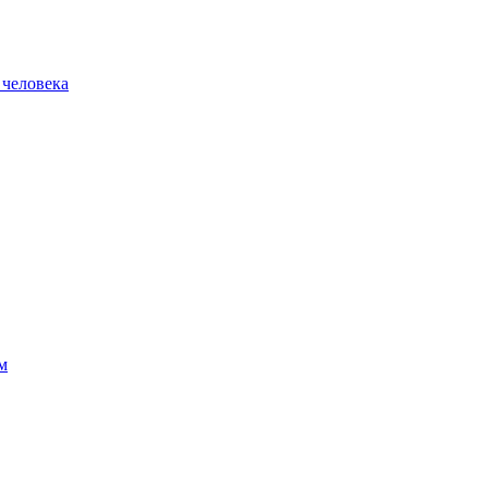
 человека
м