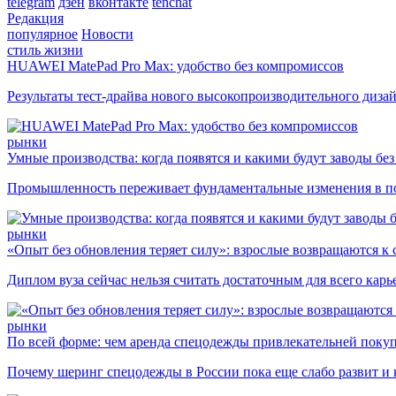
telegram
дзен
вконтакте
tenchat
Редакция
популярное
Новости
стиль жизни
HUAWEI MatePad Pro Max: удобство без компромиссов
Результаты тест-драйва нового высокопроизводительного диза
рынки
Умные производства: когда появятся и какими будут заводы бе
Промышленность переживает фундаментальные изменения в по
рынки
«Опыт без обновления теряет силу»: взрослые возвращаются к
Диплом вуза сейчас нельзя считать достаточным для всего кар
рынки
По всей форме: чем аренда спецодежды привлекательней поку
Почему шеринг спецодежды в России пока еще слабо развит и 