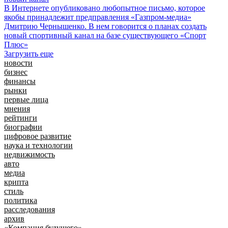
В Интернете опубликовано любопытное письмо, которое
якобы принадлежит предправления «Газпром-медиа»
Дмитрию Чернышенко. В нем говорится о планах создать
новый спортивный канал на базе существующего «Спорт
Плюс»
Загрузить еще
новости
бизнес
финансы
рынки
первые лица
мнения
рейтинги
биографии
цифровое развитие
наука и технологии
недвижимость
авто
медиа
крипта
стиль
политика
расследования
архив
«Компания будущего»