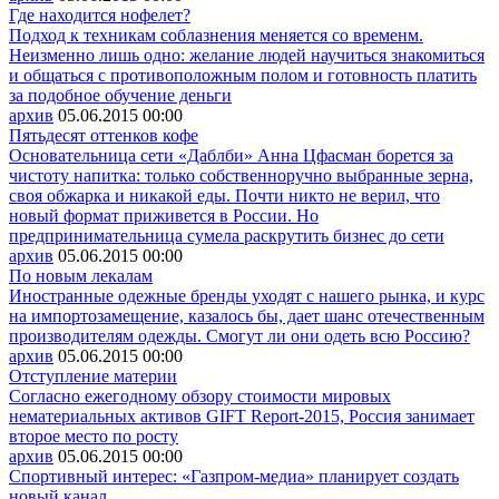
Где находится нофелет?
Подход к техникам соблазнения меняется со временм.
Неизменно лишь одно: желание людей научиться знакомиться
и общаться с противоположным полом и готовность платить
за подобное обучение деньги
архив
05.06.2015
00:00
Пятьдесят оттенков кофе
Основательница сети «Даблби» Анна Цфасман борется за
чистоту напитка: только собственноручно выбранные зерна,
своя обжарка и никакой еды. Почти никто не верил, что
новый формат приживется в России. Но
предпринимательница сумела раскрутить бизнес до сети
архив
05.06.2015
00:00
По новым лекалам
Иностранные одежные бренды уходят с нашего рынка, и курс
на импортозамещение, казалось бы, дает шанс отечественным
производителям одежды. Смогут ли они одеть всю Россию?
архив
05.06.2015
00:00
Отступление материи
Согласно ежегодному обзору стоимости мировых
нематериальных активов GIFT Report-2015, Россия занимает
второе место по росту
архив
05.06.2015
00:00
Спортивный интерес: «Газпром-медиа» планирует создать
новый канал