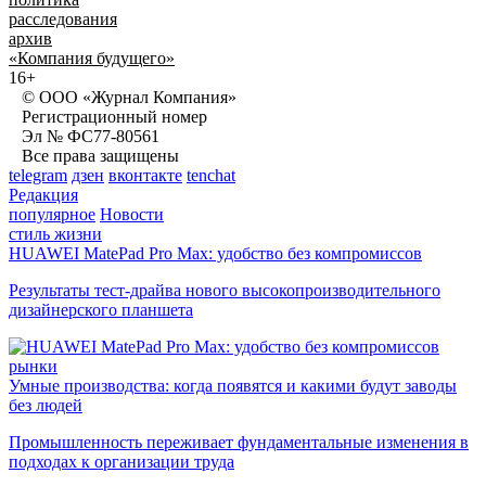
расследования
архив
«Компания будущего»
16+
© ООО «Журнал Компания»
Регистрационный номер
Эл № ФС77-80561
Все права защищены
telegram
дзен
вконтакте
tenchat
Редакция
популярное
Новости
стиль жизни
HUAWEI MatePad Pro Max: удобство без компромиссов
Результаты тест-драйва нового высокопроизводительного
дизайнерского планшета
рынки
Умные производства: когда появятся и какими будут заводы
без людей
Промышленность переживает фундаментальные изменения в
подходах к организации труда