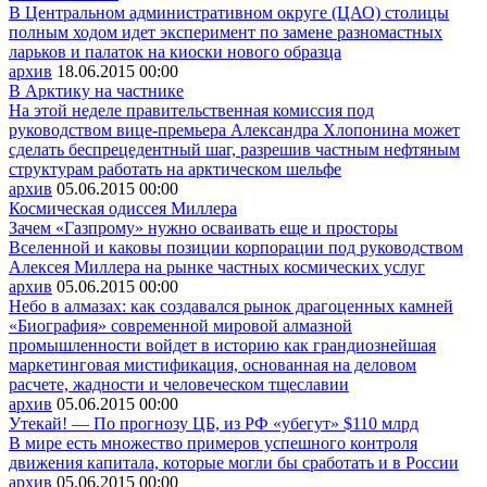
В Центральном административном округе (ЦАО) столицы
полным ходом идет эксперимент по замене разномастных
ларьков и палаток на киоски нового образца
архив
18.06.2015
00:00
В Арктику на частнике
На этой неделе правительственная комиссия под
руководством вице-премьера Александра Хлопонина может
сделать беспрецедентный шаг, разрешив частным нефтяным
структурам работать на арктическом шельфе
архив
05.06.2015
00:00
Космическая одиссея Миллера
Зачем «Газпрому» нужно осваивать еще и просторы
Вселенной и каковы позиции корпорации под руководством
Алексея Миллера на рынке частных космических услуг
архив
05.06.2015
00:00
Небо в алмазах: как создавался рынок драгоценных камней
«Биография» современной мировой алмазной
промышленности войдет в историю как грандиознейшая
маркетинговая мистификация, основанная на деловом
расчете, жадности и человеческом тщеславии
архив
05.06.2015
00:00
Утекай! — По прогнозу ЦБ, из РФ «убегут» $110 млрд
В мире есть множество примеров успешного контроля
движения капитала, которые могли бы сработать и в России
архив
05.06.2015
00:00