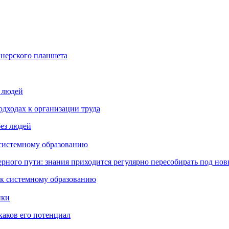
йнерского планшета
з людей
дходах к организации труда
 системному образованию
ьерного пути: знания приходится регулярно пересобирать под но
пки
каков его потенциал