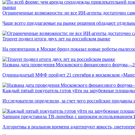
рынки
Ограниченные возможности: не все ИИ-агенты достаточно сам
Чаще всего предлагаемые на рынке решения обладают отдельн
Trouver подвел итоги двух лет на российском рынке
На презентации в Москве бренд показал новые роботы-пылесо
Названа дата проведения Московского финансового форума—2
Одиннадцатый МФФ пройдет 21 сентября в московском «Мане
Каждый пятый покупатель готов уйти на зарубежные площадки
Исследователи определили, за счет чего российские продавц
Samsung представила ТВ-линейки с широким использованием
Алгоритмы в реальном времени адаптируют яркость, цветопере