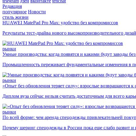
telegram
дзен
вконтакте
tenchat
Редакция
популярное
Новости
стиль жизни
HUAWEI MatePad Pro Max: удобство без компромиссов
Результаты тест-драйва нового высокопроизводительного диза
рынки
Умные производства: когда появятся и какими будут заводы бе
Промышленность переживает фундаментальные изменения в по
рынки
«Опыт без обновления теряет силу»: взрослые возвращаются к
Диплом вуза сейчас нельзя считать достаточным для всего кар
рынки
По всей форме: чем аренда спецодежды привлекательней поку
Почему шеринг спецодежды в России пока еще слабо развит и 