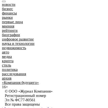
новости
бизнес
финансы
рынки
первые лица
мнения
рейтинги
биографии
цифровое развитие
наука и технологии
недвижимость
авто
медиа
крипта
стиль
политика
расследования
архив
«Компания будущего»
16+
© ООО «Журнал Компания»
Регистрационный номер
Эл № ФС77-80561
Все права защищены