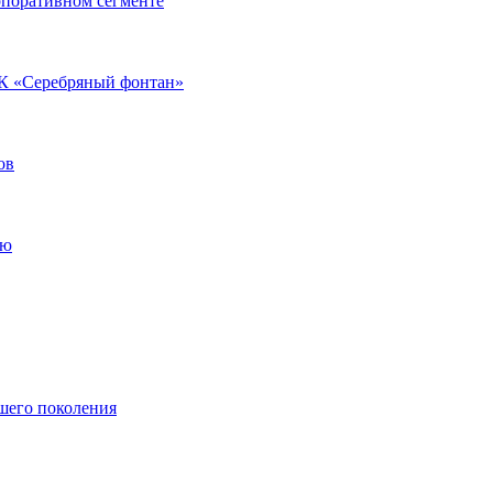
рпоративном сегменте
ЖК «Серебряный фонтан»
ов
ию
ршего поколения