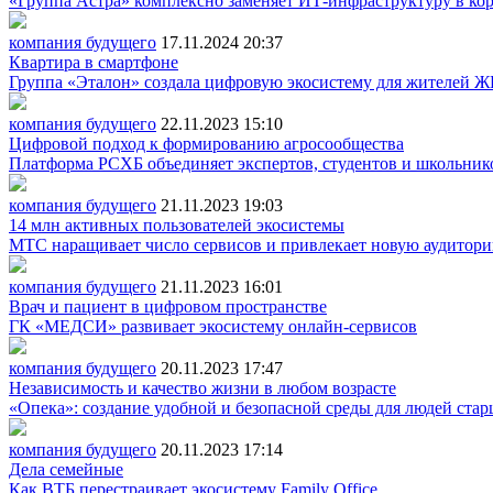
«Группа Астра» комплексно заменяет ИТ-инфраструктуру в ко
компания будущего
17.11.2024
20:37
Квартира в смартфоне
Группа «Эталон» создала цифровую экосистему для жителей 
компания будущего
22.11.2023
15:10
Цифровой подход к формированию агросообщества
Платформа РСХБ объединяет экспертов, студентов и школьник
компания будущего
21.11.2023
19:03
14 млн активных пользователей экосистемы
МТС наращивает число сервисов и привлекает новую аудитор
компания будущего
21.11.2023
16:01
Врач и пациент в цифровом пространстве
ГК «МЕДСИ» развивает экосистему онлайн-сервисов
компания будущего
20.11.2023
17:47
Независимость и качество жизни в любом возрасте
«Опека»: создание удобной и безопасной среды для людей ста
компания будущего
20.11.2023
17:14
Дела семейные
Как ВТБ перестраивает экосистему Family Office