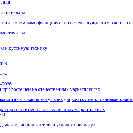
остоятельны
ыми автономными функциями, но все еще нуждаются в контроле
сы и кухонную технику
026
же»
 при росте цен на отечественных маркетплейсах
ы импортных товаров могут конкурировать с иностранными онай
 ИИ
дачу и аудио под контент и условия просмотра