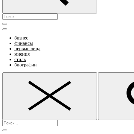
бизнес
финансы
первые лица
мнения
стиль
биографии