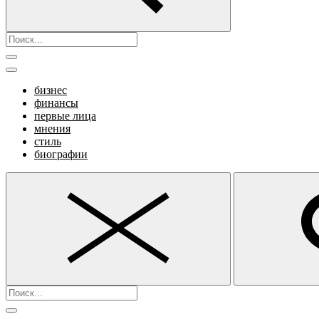
бизнес
финансы
первые лица
мнения
стиль
биографии