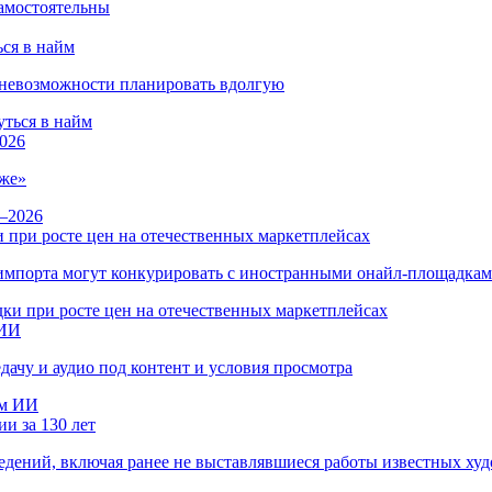
ся в найм
и невозможности планировать вдолгую
026
же»
 при росте цен на отечественных маркетплейсах
ы импорта могут конкурировать с иностранными онайл-площадка
 ИИ
дачу и аудио под контент и условия просмотра
и за 130 лет
ведений, включая ранее не выставлявшиеся работы известных