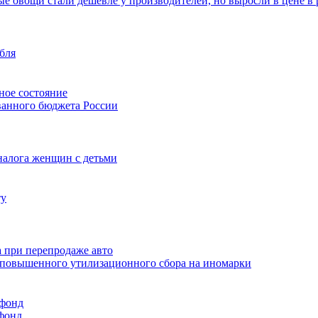
е овощи стали дешевле у производителей, но выросли в цене в
убля
ное состояние
ванного бюджета России
налога женщин с детьми
ту
 при перепродаже авто
в повышенного утилизационного сбора на иномарки
 фонд
фонд