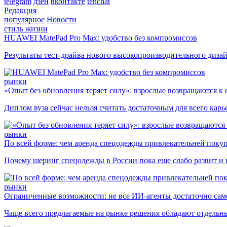
telegram
дзен
вконтакте
tenchat
Редакция
популярное
Новости
стиль жизни
HUAWEI MatePad Pro Max: удобство без компромиссов
Результаты тест-драйва нового высокопроизводительного диза
рынки
«Опыт без обновления теряет силу»: взрослые возвращаются к
Диплом вуза сейчас нельзя считать достаточным для всего кар
рынки
По всей форме: чем аренда спецодежды привлекательней поку
Почему шеринг спецодежды в России пока еще слабо развит и 
рынки
Ограниченные возможности: не все ИИ-агенты достаточно сам
Чаще всего предлагаемые на рынке решения обладают отдельн