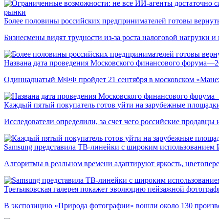
рынки
Более половины российских предпринимателей готовы вернуть
Бизнесмены видят трудности из-за роста налоговой нагрузки 
Названа дата проведения Московского финансового форума—2
Одиннадцатый МФФ пройдет 21 сентября в московском «Мане
Каждый пятый покупатель готов уйти на зарубежные площадки
Исследователи определили, за счет чего российские продавц
Samsung представила ТВ-линейки с широким использованием
Алгоритмы в реальном времени адаптируют яркость, цветопере
Третьяковская галерея покажет эволюцию пейзажной фотографи
В экспозицию «Природа фотографии» вошли около 130 произ