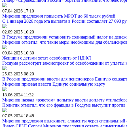
Лидер «Справедливой России» обратил внимание, что некоторы
07.04.2026
17:10
Миронов предложил повысить МРОТ до 60 тысяч рублей
С 1 января 2026 года эта выплата в России составляет 27 093 р
02.09.2025
10:20
В Госдуме предложили установить солидарный налог на денеж
Миронов отметил, что такие меры необходимы для сбалансиро
09.04.2025
10:30
Женщин с детьми хотят освободить от НДФЛ
Госдума рассмотрит законопроект об освобождении от уплаты 
25.03.2025
08:20
В России предложили ввести для пенсионеров Единую соцкар
Миронов призвал ввести Единую социальную карту
18.06.2024
11:32
Миронов назвал «рэкетом» попытку ввести доплату утильсбора
Политик отметил, что его фракция в Госдуме выступит проти
07.05.2024
18:48
Миронов предложил взыскивать алименты через специальный
Лидер СРЗП Сергей Миронов предложил создать алиментный 