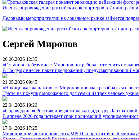
Ивент-сопровождение российских экспортеров в Индии расши
Деловыми мероприятиями на локальном рынке займется подраз
Сергей Миронов
26.06.2026
12:35
«Остановить безумие»: Миронов потребовал отменить повыше
В Госдуму внесен пакет предложений, предусматривающий мо
21.05.2026
09:45
«Налицо жажда наживы»: Миронов призвал разобраться с рост
Траты на покупку мороженого для семьи из трех человек уже мо
22.04.2026
19:20
«Справедливая Россия» предложила кандидатуру Лантратовой 
В апреле 2026 года истекает срок полномочий уполномоченного
17.04.2026
17:25
Миронов предложил повысить МРОТ и прожиточный минимум