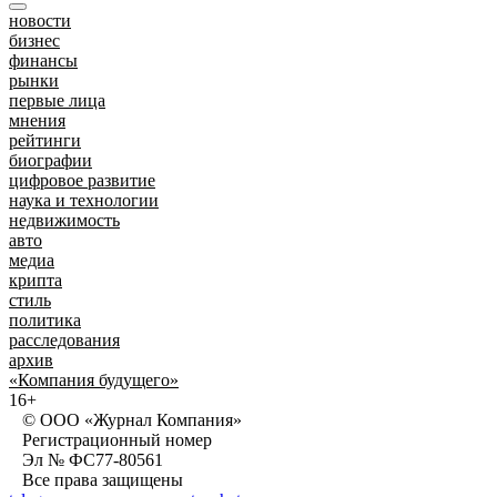
новости
бизнес
финансы
рынки
первые лица
мнения
рейтинги
биографии
цифровое развитие
наука и технологии
недвижимость
авто
медиа
крипта
стиль
политика
расследования
архив
«Компания будущего»
16+
© ООО «Журнал Компания»
Регистрационный номер
Эл № ФС77-80561
Все права защищены