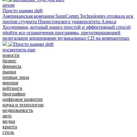
архив
Просто нажми shift
Американская компания SunnComm Technologies отозвала иск
против студента Принстонского университета Алекса
Холдермана, который нашел простой и эффективный способ
обойти все ограничения программы, предотвращающей
нелегальное копирование музыкальных CD на компьютерах
посмотреть еще
новости
бизнес
финансы
рынки
первые лица
мнения
рейтинги
биографии
цифровое развитие
наука и технологии
недвижимость
авто
медиа
крипта
стиль