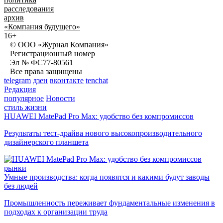
расследования
архив
«Компания будущего»
16+
© ООО «Журнал Компания»
Регистрационный номер
Эл № ФС77-80561
Все права защищены
telegram
дзен
вконтакте
tenchat
Редакция
популярное
Новости
стиль жизни
HUAWEI MatePad Pro Max: удобство без компромиссов
Результаты тест-драйва нового высокопроизводительного
дизайнерского планшета
рынки
Умные производства: когда появятся и какими будут заводы
без людей
Промышленность переживает фундаментальные изменения в
подходах к организации труда