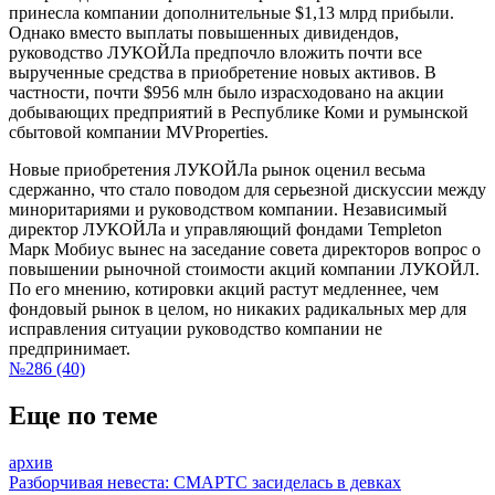
принесла компании дополнительные $1,13 млрд прибыли.
Однако вместо выплаты повышенных дивидендов,
руководство ЛУКОЙЛа предпочло вложить почти все
вырученные средства в приобретение новых активов. В
частности, почти $956 млн было израсходовано на акции
добывающих предприятий в Республике Коми и румынской
сбытовой компании
MV
Properties
.
Новые приобретения ЛУКОЙЛа рынок оценил весьма
сдержанно, что стало поводом для серьезной дискуссии между
миноритариями и руководством компании. Независимый
директор ЛУКОЙЛа и управляющий фондами Templeton
Марк Мобиус вынес на заседание совета директоров вопрос о
повышении рыночной стоимости акций компании ЛУКОЙЛ.
По его мнению, котировки акций растут медленнее, чем
фондовый рынок в целом, но никаких радикальных мер для
исправления ситуации руководство компании не
предпринимает.
№286 (40)
Еще по теме
архив
Разборчивая невеста: СМАРТС засиделась в девках