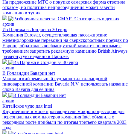
На предложение МТС о покупке самарская фирма ответила
отказом, но политика неприсоединения может завести
компанию в тупик
архив
Из Парижа в Лондон за 30 евро
Компания Eurostar, осуществляющая пассажирские
железнодорожные перевозки на сверхскоростных поездах по
Европе, обратилась во французский комитет по рекламе с
требованием запретить рекламную кампанию British Airways,
развернутую недавно в Париже.
архив
В Голландии Баварии нет
Мюнхенский земельный суд запретил голландской
пивоваренной компании Bavaria N.V. использовать название
слово Bavaria для ее пива
архив
Китайское чудо для Intel
Крупнейший в мире производитель микропроцессоров для
персональных компьютеров компания Intel объявила о
рекордном росте прибыли по итогам третьего квартала 2003
года