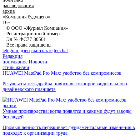
расследования
архив
«Компания будущего»
16+
© ООО «Журнал Компания»
Регистрационный номер
Эл № ФС77-80561
Все права защищены
telegram
дзен
вконтакте
tenchat
Редакция
популярное
Новости
стиль жизни
HUAWEI MatePad Pro Max: удобство без компромиссов
Результаты тест-драйва нового высокопроизводительного
дизайнерского планшета
рынки
Умные производства: когда появятся и какими будут заводы
без людей
Промышленность переживает фундаментальные изменения в
подходах к организации труда