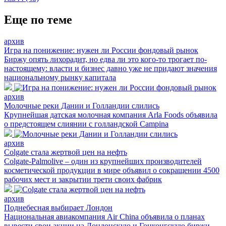
Еще по теме
архив
Игра на понижение: нужен ли России фондовый рынок
Биржу опять лихорадит, но едва ли это кого-то трогает по-
настоящему: власти и бизнес давно уже не придают значения
национальному рынку капитала
архив
Молочные реки Дании и Голландии слились
Крупнейшая датская молочная компания Arla Foods объявила
о предстоящем слиянии с голландской Campina
архив
Colgate стала жертвой цен на нефть
Colgate-Palmolive – один из крупнейших производителей
косметической продукции в мире объявил о сокращении 4500
рабочих мест и закрытии трети своих фабрик
архив
Поднебесная выбирает Лондон
Национальная авиакомпания Air China объявила о планах
вывести свои акции на Лондонскую и Гонконгскую биржи