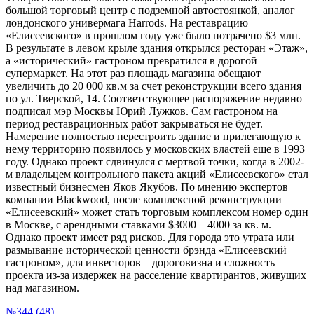
большой торговый центр с подземной автостоянкой, аналог
лондонского универмага Harrods. На реставрацию
«Елисеевского» в прошлом году уже было потрачено $3 млн.
В результате в левом крыле здания открылся ресторан «Этаж»,
а «исторический» гастроном превратился в дорогой
супермаркет. На этот раз площадь магазина обещают
увеличить до 20 000 кв.м за счет реконструкции всего здания
по ул. Тверской, 14. Соответствующее распоряжение недавно
подписал мэр Москвы Юрий Лужков. Сам гастроном на
период реставрационных работ закрываться не будет.
Намерение полностью перестроить здание и прилегающую к
нему территорию появилось у московских властей еще в 1993
году. Однако проект сдвинулся с мертвой точки, когда в 2002-
м владельцем контрольного пакета акций «Елисеевского» стал
известный бизнесмен Яков Якубов. По мнению экспертов
компании Blackwood, после комплексной реконструкции
«Елисеевский» может стать торговым комплексом номер один
в Москве, с арендными ставками $3000 – 4000 за кв. м.
Однако проект имеет ряд рисков. Для города это утрата или
размывание исторической ценности брэнда «Елисеевский
гастроном», для инвесторов – дороговизна и сложность
проекта из-за издержек на расселение квартирантов, живущих
над магазином.
№344 (48)