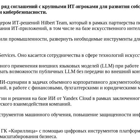
 ряд соглашений с крупными ИТ-игроками для развития со
и кибербезопасности.
ром ИТ-решений Hilbert Team, который в рамках партнерства пер
ания ИТ-приложений, в том числе на базе искусственного инте
 или промышленности, развернуть необходимые инструменты для
vices. Оно касается сотрудничества в сфере технологий искусс
асного применения внешних языковых моделей (LLM) при работ
вать возможности публичных LLM без передачи во внешний кон
ИИ-сценарии в задачах объемного корпоративного документообо
ний, в работе с финансовыми, бухгалтерскими и юридическими 
гии и решения на базе ИИ от Yandex Cloud в рамках заключенн
еского взаимодействия компаний.
нструментов машинного обучения, повышение защищенности ин
ть ГК «Кириллица» с помощью цифровых инструментов платформ
 масштабирования бизнеса.