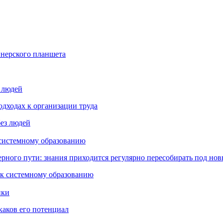
йнерского планшета
з людей
дходах к организации труда
 системному образованию
ьерного пути: знания приходится регулярно пересобирать под но
пки
каков его потенциал