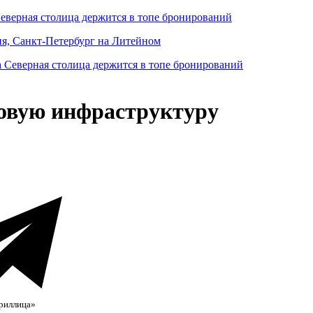
Северная столица держится в топе бронирований
ня, Санкт-Петербург на Литейном
овую инфраструктуру
риллица»