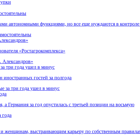
остоятельны
ыми автономными функциями, но все еще нуждаются в контроле
 Александров»
снователя «Ростагрокомплекса»
за три года ушел в минус
лн иностранных гостей за полгода
ода
я, а Германия за год опустилась с третьей позиции на восьмую
 и женщинам, выстраивающим карьеру по собственным правила