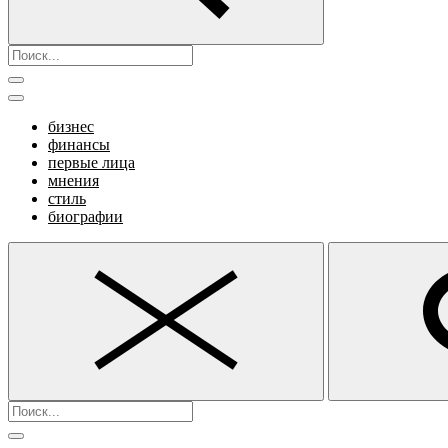
бизнес
финансы
первые лица
мнения
стиль
биографии