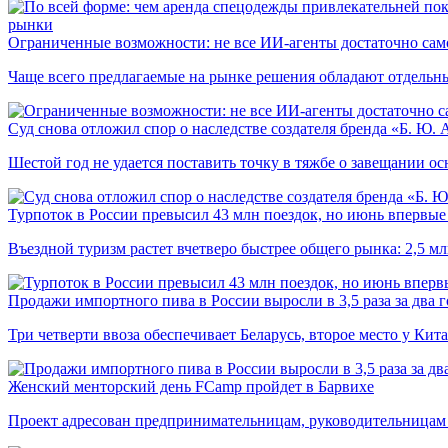
рынки
Ограниченные возможности: не все ИИ-агенты достаточно сам
Чаще всего предлагаемые на рынке решения обладают отдельн
Суд снова отложил спор о наследстве создателя бренда «Б. Ю.
Шестой год не удается поставить точку в тяжбе о завещании о
Турпоток в России превысил 43 млн поездок, но июнь впервые 
Въездной туризм растет вчетверо быстрее общего рынка: 2,5 м
Продажи импортного пива в России выросли в 3,5 раза за два г
Три четверти ввоза обеспечивает Беларусь, второе место у Кита
Женский менторский день FCamp пройдет в Барвихе
Проект адресован предпринимательницам, руководительницам