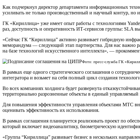
Как подчеркнул директор департамента информационных тех
усиливать не только производственный и научный контур, но 
ГК «Кириллица» уже имеет опыт работы с технологиями Yandex
раз, доступность и оперативность ИТ-сервисов группы: SLA вы
«Сейчас ГК “Кириллица” активно развивает гибридную инфрас
меморандума — следующий этап партнерства. Для нас важно р
на базе технологий искусственного интеллекта», — прокоммен
Фото: пресс-служба ГК «Кирил
В рамках еще одного стратегического соглашения о сотрудни
интегратора и возьмет на себя полный цикл создания технол
Во всех компаниях холдинга будет развернута отказоустойчива
территориально разрозненные объекты в единый управляемый 
Для повышения эффективности управления объектами МТС внед
оценивать эффективность их использования.
В рамках соглашения планируется реализовать проект по обес
который включает видеоаналитику, биометрическую идентифик
«Группа “Кириллица” развивает бизнес в нескольких направле