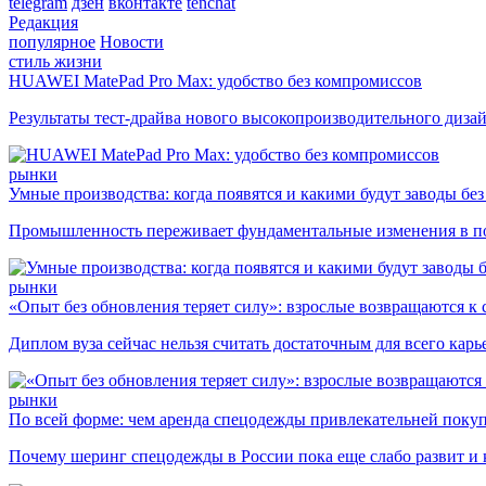
telegram
дзен
вконтакте
tenchat
Редакция
популярное
Новости
стиль жизни
HUAWEI MatePad Pro Max: удобство без компромиссов
Результаты тест-драйва нового высокопроизводительного диза
рынки
Умные производства: когда появятся и какими будут заводы бе
Промышленность переживает фундаментальные изменения в по
рынки
«Опыт без обновления теряет силу»: взрослые возвращаются к
Диплом вуза сейчас нельзя считать достаточным для всего кар
рынки
По всей форме: чем аренда спецодежды привлекательней поку
Почему шеринг спецодежды в России пока еще слабо развит и 