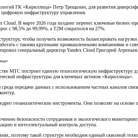
нологий ГК «Кириллица» Петр Трещалин, для развития диверс
и цифровую инфраструктуру управления.
 Cloud. В марте 2026 года холдинг перенес ключевые бизнес-пр
рос с 98,5% до 99,99%, а T2M сократился на 27%.
труктуру, чтобы получить возможность балансировать нагрузк
аботать с такими крупными промышленными компаниями и совме
тировал генеральный директор Yandex Cloud Григорий Атрепьев
лица»
честве МТС построит единую технологическую инфраструктуру 
огической инфраструктуры для ключевых активов «Кириллицы».
я среда передачи данных с использованием частных каналов свя
контур.
рит геоаналитические инструменты. Они позволят на основе о
печению безопасности сотрудников и экологического мониторин
ацию и интеллектуальный контроль доступа.
ниях, поэтому такой структуре необходим единый сквозной тех