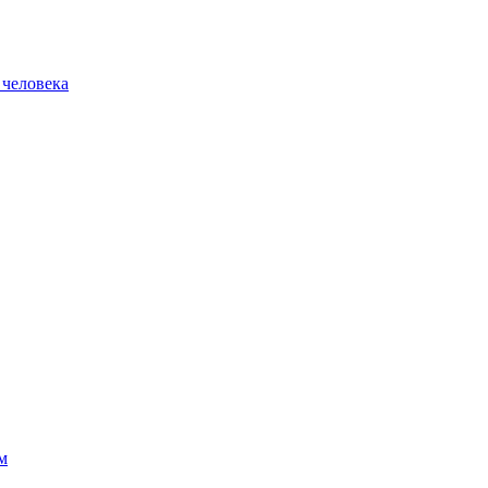
 человека
м