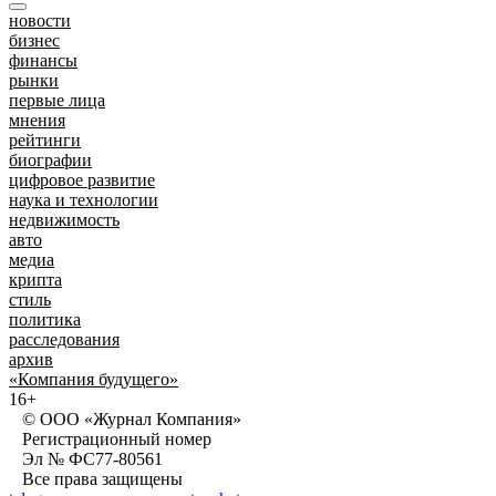
новости
бизнес
финансы
рынки
первые лица
мнения
рейтинги
биографии
цифровое развитие
наука и технологии
недвижимость
авто
медиа
крипта
стиль
политика
расследования
архив
«Компания будущего»
16+
© ООО «Журнал Компания»
Регистрационный номер
Эл № ФС77-80561
Все права защищены