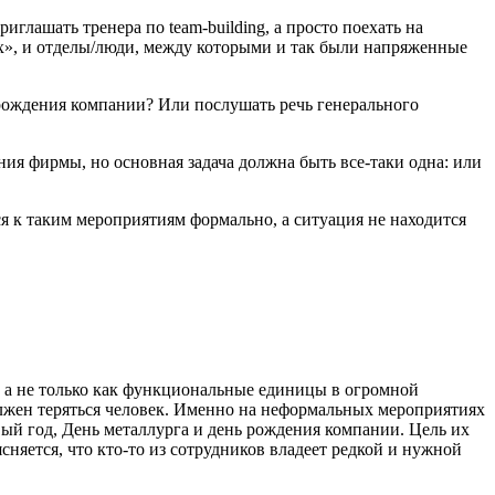
лашать тренера по team-building, а просто поехать на
их», и отделы/люди, между которыми и так были напряженные
ь рождения компании? Или послушать речь генерального
ния фирмы, но основная задача должна быть все-таки одна: или
я к таким мероприятиям формально, а ситуация не находится
, а не только как функциональные единицы в огромной
жен теряться человек. Именно на неформальных мероприятиях
й год, День металлурга и день рождения компании. Цель их
няется, что кто-то из сотрудников владеет редкой и нужной