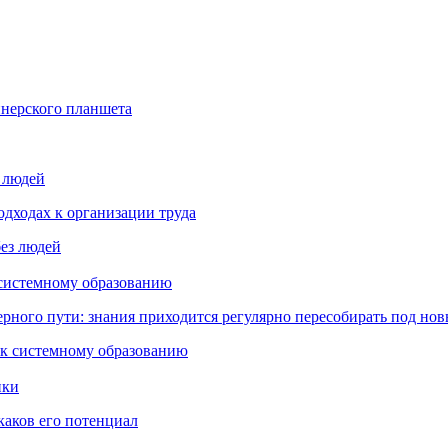
йнерского планшета
з людей
дходах к организации труда
 системному образованию
ьерного пути: знания приходится регулярно пересобирать под но
пки
каков его потенциал