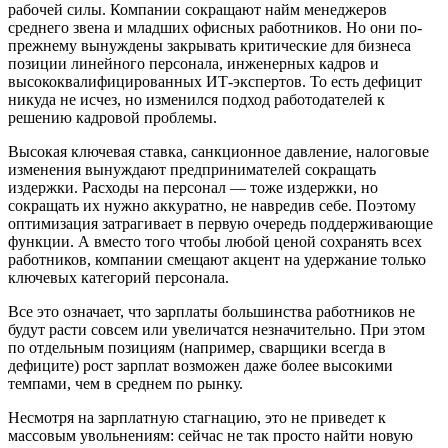
рабочей силы. Компании сокращают найм менеджеров
среднего звена и младших офисных работников. Но они по-
прежнему вынуждены закрывать критические для бизнеса
позиции линейного персонала, инженерных кадров и
высококвалифицированных ИТ-экспертов. То есть дефицит
никуда не исчез, но изменился подход работодателей к
решению кадровой проблемы.
Высокая ключевая ставка, санкционное давление, налоговые
изменения вынуждают предпринимателей сокращать
издержки. Расходы на персонал — тоже издержки, но
сокращать их нужно аккуратно, не навредив себе. Поэтому
оптимизация затрагивает в первую очередь поддерживающие
функции. А вместо того чтобы любой ценой сохранять всех
работников, компании смещают акцент на удержание только
ключевых категорий персонала.
Все это означает, что зарплаты большинства работников не
будут расти совсем или увеличатся незначительно. При этом
по отдельным позициям (например, сварщики всегда в
дефиците) рост зарплат возможен даже более высокими
темпами, чем в среднем по рынку.
Несмотря на зарплатную стагнацию, это не приведет к
массовым увольнениям: сейчас не так просто найти новую