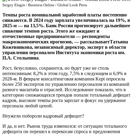
Sergey Elagin / Business Online / Global Look Press
Темпы роста номинальной заработной платы постепенно
снижаются. В 2024 году зарплата увеличивалась на 19%, в
2025-м — на 13,5%. Банк России прогнозирует дальнейшее
снижение темпов роста. Этого же ожидают и
отечественные предприниматели — респонденты
макроэкономических прогнозов, — рассказываетТатьяна
Кожевникова, независимый директор, эксперт в области
управления персоналом Института экономики роста им.
П.А. Столыпина
.
Рост, безусловно, сохранится, но будет уже не столь
интенсивным: 8,2% в этом году, 7,5% в следующем и 6,9% в
2028-м. В феврале консалтинговая компания Kept опросила
более 250 экспертов по управлению персоналом из компаний
разного масштаба и отраслей. Исследование показало, что в
категорию снижающихся трендов попали тотальный дефицит
кадров, высокие темпы роста зарплат и фокус на удержание
персонала любой ценой.
Неужели побороли кадровый дефицит?
И да, и нет. Рынок труда изменился: от ситуации тотального
дефицита он перешел к перекосам спроса и предложения