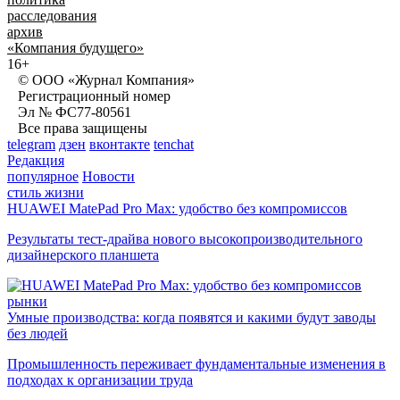
расследования
архив
«Компания будущего»
16+
© ООО «Журнал Компания»
Регистрационный номер
Эл № ФС77-80561
Все права защищены
telegram
дзен
вконтакте
tenchat
Редакция
популярное
Новости
стиль жизни
HUAWEI MatePad Pro Max: удобство без компромиссов
Результаты тест-драйва нового высокопроизводительного
дизайнерского планшета
рынки
Умные производства: когда появятся и какими будут заводы
без людей
Промышленность переживает фундаментальные изменения в
подходах к организации труда