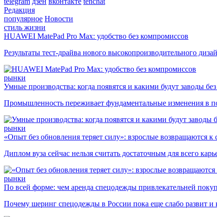
telegram
дзен
вконтакте
tenchat
Редакция
популярное
Новости
стиль жизни
HUAWEI MatePad Pro Max: удобство без компромиссов
Результаты тест-драйва нового высокопроизводительного диза
рынки
Умные производства: когда появятся и какими будут заводы бе
Промышленность переживает фундаментальные изменения в по
рынки
«Опыт без обновления теряет силу»: взрослые возвращаются к
Диплом вуза сейчас нельзя считать достаточным для всего кар
рынки
По всей форме: чем аренда спецодежды привлекательней поку
Почему шеринг спецодежды в России пока еще слабо развит и 