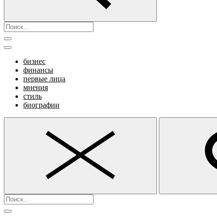
бизнес
финансы
первые лица
мнения
стиль
биографии