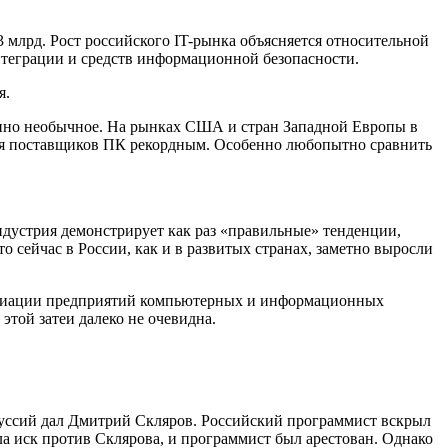
 млрд. Рост российского IT-рынка объясняется относительной
теграции и средств информационной безопасности.
я.
енно необычное. На рынках США и стран Западной Европы в
для поставщиков ПК рекордным. Особенно любопытно сравнить
ндустрия демонстрирует как раз «правильные» тенденции,
сейчас в России, как и в развитых странах, заметно выросли
ссоциации предприятий компьютерных и информационных
этой затеи далеко не очевидна.
скуссий дал Дмитрий Скляров. Российский программист вскрыл
а иск против Склярова, и программист был арестован. Однако