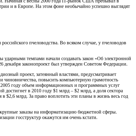
ий. Начиная с весны 2000 года IT-рынок США пребывал в
рии и в Европе. На этом фоне необычайно успешно выглядят
 российского пчеловодства. Во всяком случае, у пчеловодов
цы ударными темпами начали создавать закон «Об электронной
6 декабря законопроект был утвержден Советом Федерации.
диозный проект, затеянный властями, предусматривает
 и чиновничества, повысить компьютерную грамотность
 к 2005 году объем информационных и программных услуг
й достигнет в 2010 году $1 млрд – $2 млрд, а доля сектора
 $2,6 млрд. За право воплотить эти планы в жизнь весь год
а крупные заказы на информатизацию бюджетной сферы.
изации госструктур окажутся им очень кстати.