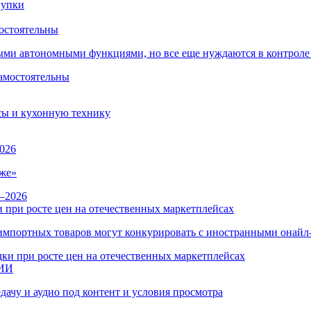
остоятельны
ыми автономными функциями, но все еще нуждаются в контроле
сы и кухонную технику
026
же»
 при росте цен на отечественных маркетплейсах
ы импортных товаров могут конкурировать с иностранными онай
 ИИ
дачу и аудио под контент и условия просмотра