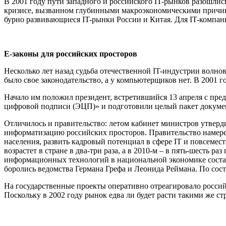
В 2001 году пути западного и российского IT-рынков разошли
кризисе, вызванном глубинными макроэкономическими причина
бурно развивающиеся IT-рынки России и Китая. Для IT-компан
Е-законы для российских просторов
Несколько лет назад судьба отечественной IT-индустрии волнов
было свое законодательство, а у компьютерщиков нет. В 2001 г
Начало им положил президент, встретившийся 13 апреля с пре
цифровой подписи (ЭЦП)» и подготовили целый пакет докумен
Отличилось и правительство: летом кабинет министров утверд
информатизацию российских просторов. Правительство намере
населения, развить кадровый потенциал в сфере IT и повсеме
возрастет в стране в два-три раза, а в 2010-м – в пять-шесть 
информационных технологий в национальной экономике состави
боролись ведомства Германа Грефа и Леонида Реймана. По сост
На государственные проекты оперативно отреагировало россий
Поскольку в 2002 году рынок едва ли будет расти такими же с