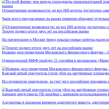
рынки
Ограниченные возможности: не все ИИ-агенты достаточно сам
Чаще всего предлагаемые на рынке решения обладают отдельн
Trouver подвел итоги двух лет на российском рынке
На презентации в Москве бренд показал новые роботы-пылесо
Названа дата проведения Московского финансового форума—2
Одиннадцатый МФФ пройдет 21 сентября в московском «Мане
Каждый пятый покупатель готов уйти на зарубежные площадки
Исследователи определили, за счет чего российские продавц
Samsung представила ТВ-линейки с широким использованием
Алгоритмы в реальном времени адаптируют яркость, цветопере