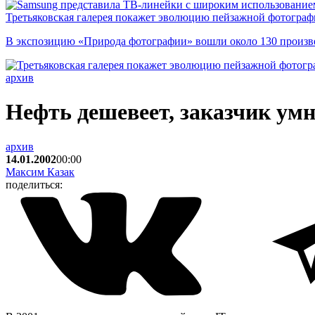
Третьяковская галерея покажет эволюцию пейзажной фотографи
В экспозицию «Природа фотографии» вошли около 130 произ
архив
Нефть дешевеет, заказчик умн
архив
14.01.2002
00:00
Максим Казак
поделиться: