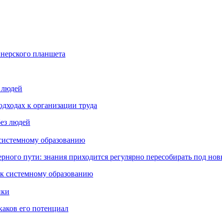
йнерского планшета
з людей
дходах к организации труда
 системному образованию
ьерного пути: знания приходится регулярно пересобирать под но
пки
каков его потенциал