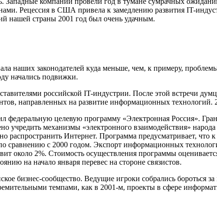
сь. Западные компании провели год в тумане сумрачных ожидан
ми. Рецессия в США привела к замедлению развития IT-индуст
ий нашей страны 2001 год был очень удачным.
ала наших законодателей куда меньше, чем, к примеру, проблемы
оду начались подвижки.
дставителями российской IT-индустрии. После этой встречи дум
тов, направленных на развитие информационных технологий. 2
ил федеральную целевую программу «Электронная Россия». Гран
но учредить механизмы «электронного взаимодействия» народа
стно распространить Интернет. Программа предусматривает, что
раз по сравнению с 2000 годом. Экспорт информационных технологи
т около 2%. Стоимость осуществления программы оценивается в
оянию на начало января перевес на стороне связистов.
ское бизнес-сообщество. Ведущие игроки собрались бороться з
тремительными темпами, как в 2001-м, проекты в сфере информат