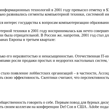
информационных технологий в 2001 году превысил отметку в $3
ьно развивались сегменты компьютерной техники, системной ин
ся интерес государства к вопросам компьютеризации образовани
терной техники в 2001 году воспринималась как нечто соверш
и была отрицательной. В России же, напротив, 2001 год стал 
анах Европы в третьем квартале:
лько его неразвитостью и ненасыщенностью. Отечественная IT-и
ами росли продажи простых и недорогих настольных систем, то 
а стало появление лоббистских организаций – в частности, А
ть свою эффективность. Скептики считают, что перспективность 
-общественность говорить о себе. Первым повод для бурных ди
ать своим коллегам на конференции Def Con в США. Adobe подал