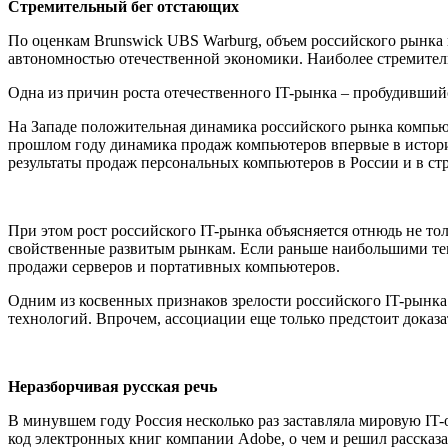
Стремительный бег отстающих
По оценкам Brunswick UBS Warburg, объем российского рынка 
автономностью отечественной экономики. Наиболее стремител
Одна из причин роста отечественного IT-рынка – пробудивший
На Западе положительная динамика российского рынка компью
прошлом году динамика продаж компьютеров впервые в истори
результаты продаж персональных компьютеров в России и в стр
При этом рост российского IT-рынка объясняется отнюдь не то
свойственные развитым рынкам. Если раньше наибольшими темп
продажи серверов и портативных компьютеров.
Одним из косвенных признаков зрелости российского IT-рынк
технологий. Впрочем, ассоциации еще только предстоит доказа
Неразборчивая русская речь
В минувшем году Россия несколько раз заставляла мировую IT
код электронных книг компании Adobe, о чем и решил рассказ