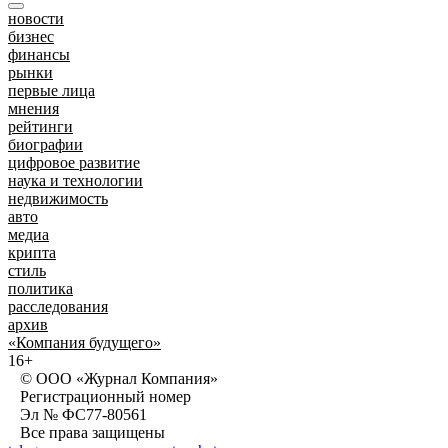
новости
бизнес
финансы
рынки
первые лица
мнения
рейтинги
биографии
цифровое развитие
наука и технологии
недвижимость
авто
медиа
крипта
стиль
политика
расследования
архив
«Компания будущего»
16+
© ООО «Журнал Компания»
Регистрационный номер
Эл № ФС77-80561
Все права защищены