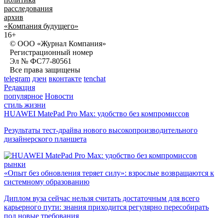
расследования
архив
«Компания будущего»
16+
© ООО «Журнал Компания»
Регистрационный номер
Эл № ФС77-80561
Все права защищены
telegram
дзен
вконтакте
tenchat
Редакция
популярное
Новости
стиль жизни
HUAWEI MatePad Pro Max: удобство без компромиссов
Результаты тест-драйва нового высокопроизводительного
дизайнерского планшета
рынки
«Опыт без обновления теряет силу»: взрослые возвращаются к
системному образованию
Диплом вуза сейчас нельзя считать достаточным для всего
карьерного пути: знания приходится регулярно пересобирать
под новые требования