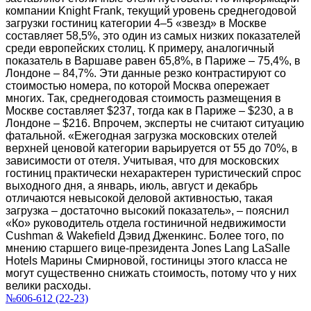
компании Knight Frank, текущий уровень среднегодовой
загрузки гостиниц категории 4–5 «звезд» в Москве
составляет 58,5%, это один из самых низких показателей
среди европейских столиц. К примеру, аналогичный
показатель в Варшаве равен 65,8%, в Париже – 75,4%, в
Лондоне – 84,7%. Эти данные резко контрастируют со
стоимостью номера, по которой Москва опережает
многих. Так, среднегодовая стоимость размещения в
Москве составляет $237, тогда как в Париже – $230, а в
Лондоне – $216. Впрочем, эксперты не считают ситуацию
фатальной. «Ежегодная загрузка московских отелей
верхней ценовой категории варьируется от 55 до 70%, в
зависимости от отеля. Учитывая, что для московских
гостиниц практически нехарактерен туристический спрос
выходного дня, а январь, июль, август и декабрь
отличаются невысокой деловой активностью, такая
загрузка – достаточно высокий показатель», – пояснил
«Ко» руководитель отдела гостиничной недвижимости
Cushman & Wakefield Дэвид Дженкинс. Более того, по
мнению старшего вице-президента Jones Lang LaSalle
Hotels Марины Смирновой, гостиницы этого класса не
могут существенно снижать стоимость, потому что у них
велики расходы.
№606-612 (22-23)