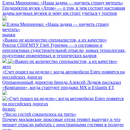
Елена Мироненко: «Наша задача — научить страну мечтать»
Гендиректор музея «Атом» — о том, в чем состоит настоящая
задача научных музеев и чему им стоит учиться у театров
рынки
«Важно не количество специалистов, а их качество»
Ректор СПбГМТУ Глеб Туричин — о состоянии и
перспективах судостроительной отрасли, новых технологиях,
подготовке инженерных и технических кадров
авто
«Счет пошел на недели»: когда автомобили Esteo появятся на
российских дорогах
Операционный директор бренда Алексей Ледков рассказал
«Компании», когда стартуют продажи MX и Exlantix ET
бизнес
«Число гостей сократилось на треть»
Почему московские люксовые отели теряют выручку и что
мешает отрасли работать с иностранными гостями в полную
силу