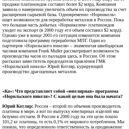
продажи платиноидов составит более $2 млрд. Компания
заявила о намерении увеличить объем их производства за счет
расширения сырьевой базы. Одновременно «Норникель»
ищет возможности для переработки металлов в России. Пока
что большая часть добытых «Норникелем» платиноидов
уходит на экспорт (в 2000 году его объем составил $2 млрд).
Однако уже в конце 2001-го ситуация изменится: компания
подготовила программу переработки МПГ. Один из
партнеров «Норильского никеля» – знаменитая швейцарская
часовая компания Frank Muller рассматривает возможность
производства часов из палладия здесь, в России. Об этом
рассказал заместитель председателя правления ГМК
«Норильский никель» Юрий Котляр, курирующий
производство драгоценных металлов.
«Ко»: Что представляет собой «ювелирная» программа
«Норильского никеля»? С какой целью она была начата?
Юрий Котляр:
Россия – второй по объемам производитель
платины в мире, а вот по выпуску ювелирных изделий мы
безумно отстаем. В России в 2000 году на эти цели пошло
101,2 кг платины, то есть 0,1% от мирового потребления. Мы
поняли, что определенную ответственность за продвижение