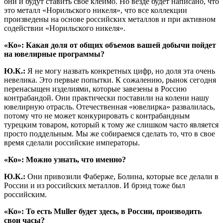
они и будут ставить свое клеймо. Но везде будет написано, что
это металл «Норильского никеля», что все коллекции
произведены на основе российских металлов и при активном
содействии «Норильского никеля».
«Ко»: Какая доля от общих объемов вашей добычи пойдет
на ювелирные программы?
Ю.К.:
Я не могу назвать конкретных цифр, но доля эта очень
невелика. Это первые попытки. К сожалению, рынок сегодня
перенасыщен изделиями, которые завезены в Россию
контрабандой. Они практически поставили на колени нашу
ювелирную отрасль. Отечественная «ювелирка» развалилась,
потому что не может конкурировать с контрабандным
турецким товаром, который к тому же слишком часто является
просто поддельным. Мы же собираемся сделать то, что в свое
время сделали российские императоры.
«Ко»: Можно узнать, что именно?
Ю.К.:
Они привозили Фаберже, Болина, которые все делали в
России и из российских металлов. И брэнд тоже был
российским.
«Ко»: То есть
Muller будет здесь, в России, производить
свои часы?