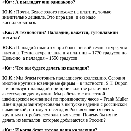
«Ко»: А выглядят они одинаково?
Ю.К.:
Почти. Белое золото похоже на платину, только
значительно дешевле. Это игра цен, и ею надо
воспользоваться.
«Ко»: А технологии? Палладий, кажется, тугоплавкий
металл?
Ю.К.:
Палладий плавится при более низкой температуре, чем
платина. Температура плавления платины – 1770 градусов по
Цельсию, а палладия – 1550 градусов.
«Ко»: Что вы будете делать из палладия?
Ю.К.:
Мы будем готовить палладиевую коллекцию. Сегодня
многие крупные ювелирные фирмы – в частности, S.T. Dupon
– используют палладий при производстве различных
аксессуаров для мужчин. Мы работаем с известной
швейцарской компанией по производству часов – Frank Muller.
Швейцарцы заинтересованы в выпуске изделий с российской
символикой, потому что сегодня Россия является очень
крупным потребителем элитных часов. Почему бы их не
делать из металлов, которые добываются в России?
«Ко»: И когда будет готова ваша коллекция?