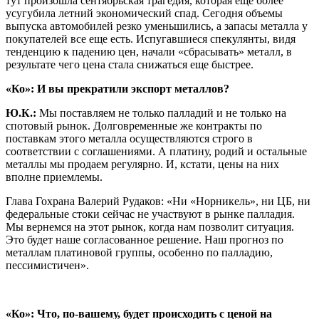
тут произошла сентябрьская трагедия, которая еще более
усугубила летний экономический спад. Сегодня объемы
выпуска автомобилей резко уменьшились, а запасы металла у
покупателей все еще есть. Испугавшиеся спекулянты, видя
тенденцию к падению цен, начали «сбрасывать» металл, в
результате чего цена стала снижаться еще быстрее.
«Ко»: И вы прекратили экспорт металлов?
Ю.К.:
Мы поставляем не только палладий и не только на
спотовый рынок. Долговременные же контракты по
поставкам этого металла осуществляются строго в
соответствии с соглашениями. А платину, родий и остальные
металлы мы продаем регулярно. И, кстати, цены на них
вполне приемлемы.
Глава Гохрана Валерий Рудаков: «Ни «Норникель», ни ЦБ, ни
федеральные стоки сейчас не участвуют в рынке палладия.
Мы вернемся на этот рынок, когда нам позволит ситуация.
Это будет наше согласованное решение. Наш прогноз по
металлам платиновой группы, особенно по палладию,
пессимистичен».
«Ко»: Что, по-вашему, будет происходить с ценой на