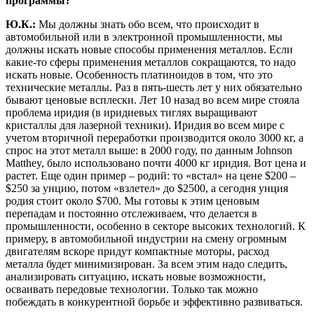
программы?
Ю.К.:
Мы должны знать обо всем, что происходит в
автомобильной или в электронной промышленности, мы
должны искать новые способы применения металлов. Если
какие-то сферы применения металлов сокращаются, то надо
искать новые. Особенность платиноидов в том, что это
технические металлы. Раз в пять-шесть лет у них обязательно
бывают ценовые всплески. Лет 10 назад во всем мире стояла
проблема иридия (в иридиевых тиглях выращивают
кристаллы для лазерной техники). Иридия во всем мире с
учетом вторичной переработки производится около 3000 кг, а
спрос на этот металл выше: в 2000 году, по данным Johnson
Matthey, было использовано почти 4000 кг иридия. Вот цена и
растет. Еще один пример – родий: то «встал» на цене $200 –
$250 за унцию, потом «взлетел» до $2500, а сегодня унция
родия стоит около $700. Мы готовы к этим ценовым
перепадам и постоянно отслеживаем, что делается в
промышленности, особенно в секторе высоких технологий. К
примеру, в автомобильной индустрии на смену огромным
двигателям вскоре придут компактные моторы, расход
металла будет минимизирован. За всем этим надо следить,
анализировать ситуацию, искать новые возможности,
осваивать передовые технологии. Только так можно
побеждать в конкурентной борьбе и эффективно развиваться.