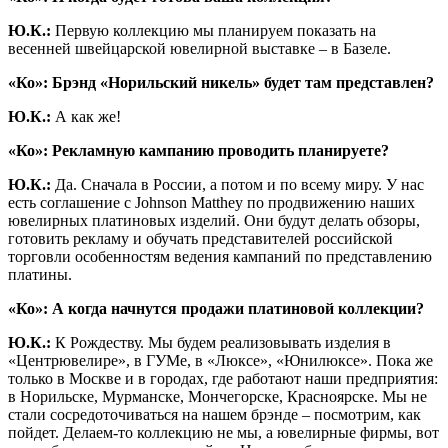
Ю.К.:
Первую коллекцию мы планируем показать на
весенней швейцарской ювелирной выставке – в Базеле.
«Ко»: Брэнд «Норильский никель» будет там представлен?
Ю.К.:
А как же!
«Ко»: Рекламную кампанию проводить планируете?
Ю.К.:
Да. Сначала в России, а потом и по всему миру. У нас
есть соглашение с Johnson Matthey по продвижению наших
ювелирных платиновых изделий. Они будут делать обзоры,
готовить рекламу и обучать представителей российской
торговли особенностям ведения кампаний по представлению
платины.
«Ко»: А когда начнутся продажи платиновой коллекции?
Ю.К.:
К Рождеству. Мы будем реализовывать изделия в
«Центрювелире», в ГУМе, в «Люксе», «Юнилюксе». Пока же
только в Москве и в городах, где работают наши предприятия:
в Норильске, Мурманске, Мончегорске, Красноярске. Мы не
стали сосредоточиваться на нашем брэнде – посмотрим, как
пойдет. Делаем-то коллекцию не мы, а ювелирные фирмы, вот