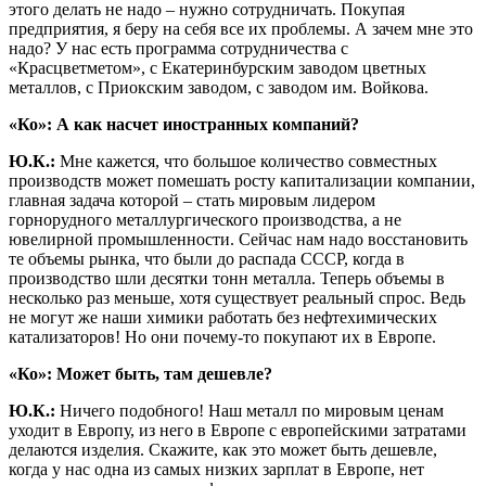
этого делать не надо – нужно сотрудничать. Покупая
предприятия, я беру на себя все их проблемы. А зачем мне это
надо? У нас есть программа сотрудничества с
«Красцветметом», с Екатеринбурским заводом цветных
металлов, с Приокским заводом, с заводом им. Войкова.
«Ко»: А как насчет иностранных компаний?
Ю.К.:
Мне кажется, что большое количество совместных
производств может помешать росту капитализации компании,
главная задача которой – стать мировым лидером
горнорудного металлургического производства, а не
ювелирной промышленности. Сейчас нам надо восстановить
те объемы рынка, что были до распада СССР, когда в
производство шли десятки тонн металла. Теперь объемы в
несколько раз меньше, хотя существует реальный спрос. Ведь
не могут же наши химики работать без нефтехимических
катализаторов! Но они почему-то покупают их в Европе.
«Ко»: Может быть, там дешевле?
Ю.К.:
Ничего подобного! Наш металл по мировым ценам
уходит в Европу, из него в Европе с европейскими затратами
делаются изделия. Скажите, как это может быть дешевле,
когда у нас одна из самых низких зарплат в Европе, нет