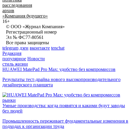
расследования
архив
«Компания будущего»
16+
© ООО «Журнал Компания»
Регистрационный номер
Эл № ФС77-80561
Все права защищены
telegram
дзен
вконтакте
tenchat
Редакция
популярное
Новости
стиль жизни
HUAWEI MatePad Pro Max: удобство без компромиссов
Результаты тест-драйва нового высокопроизводительного
дизайнерского планшета
рынки
Умные производства: когда появятся и какими будут заводы
без людей
Промышленность переживает фундаментальные изменения в
подходах к организации труда