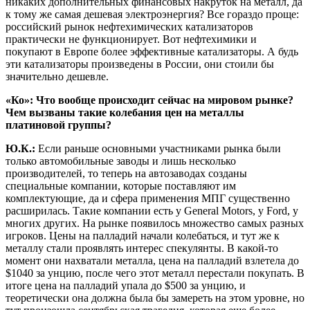
никаких дополнительных финансовых накруток на металл, да
к тому же самая дешевая электроэнергия? Все гораздо проще:
российский рынок нефтехимических катализаторов
практически не функционирует. Вот нефтехимики и
покупают в Европе более эффективные катализаторы. А будь
эти катализаторы произведены в России, они стоили бы
значительно дешевле.
«Ко»: Что вообще происходит сейчас на мировом рынке?
Чем вызваны такие колебания цен на металлы
платиновой группы?
Ю.К.:
Если раньше основными участниками рынка были
только автомобильные заводы и лишь несколько
производителей, то теперь на автозаводах созданы
специальные компании, которые поставляют им
комплектующие, да и сфера применения МПГ существенно
расширилась. Такие компании есть у General Motors, у Ford, у
многих других. На рынке появилось множество самых разных
игроков. Цены на палладий начали колебаться, и тут же к
металлу стали проявлять интерес спекулянты. В какой-то
момент они нахватали металла, цена на палладий взлетела до
$1040 за унцию, после чего этот металл перестали покупать. В
итоге цена на палладий упала до $500 за унцию, и
теоретически она должна была бы замереть на этом уровне, но