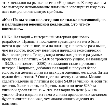
этих металлов на рынке несет и «Норникель». К тому же нам
это выгодно: использование платины в ювелирных изделиях
дает нам дополнительную прибыль.
«Ко»: Но вы заявили о создании не только платиновой, но
и палладиевой ювелирной коллекции. Это что-то
новенькое...
Ю.К.:
Палладий – интересный материал для новых
разработок. Правда, в последнее время цена на него была
почти в два раза выше, чем на платину, и в четыре раза выше,
чем на золото, поэтому ювелирам палладий экономически
был неинтересен. Теперь, когда цены находятся в разумных
пределах (на платину – $430 за тройскую унцию, на палладий
– $320, а на золото – $280), к палладию стали проявлять
интерес. Например, добавляя палладий и получая белое
золото, мы делаем сплав из двух драгоценных металлов. Зачем
нужно белое золото? Оно идет на замену платины. Можно
сделать изделие из платины по цене $430 за унцию. А если ты
делаешь белое золото, то берешь золото по цене $280 за
унцию и добавляешь 15 – 20% палладия по цене $320 за
унцию. Цена изделия из такого сплава драгоценных металлов
будет значительно ниже, чем аналогичного изделия из
платины.