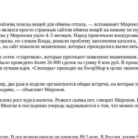
проблема поиска вещей для обмена отпала, — вспоминает Мироно
являлся просто странным сайтом обмена вещей на никому не ну
азы у Миронова ушло 4–5 месяцев. Народ привлекали конкурсами 
е призы, по словам Влада, решили проблему заполнения каталога,
 на сайт повалили мошенники, которых приходилось вычислять
 сотен «старичков», которые пресекают появление мошенников. 
было проведено более 26 000 сделок на сумму 8 млн руб. В про
мая лучшая идея. «Своперы» приходят на SwopShop в целях эконо
ер, два раза в неделю организуются общие встречи, на которые п
родами, — объясняет Миронов.
овлиял рост курса валюты. Резкого скачка нет, говорит Миронов
. Многие в последнюю очередь задумываются о том, что можно о
com. В последнем раунде он привлек $9,5 млн. В России, кроме 