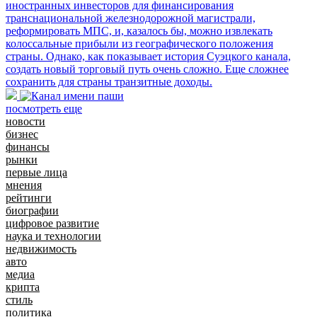
иностранных инвесторов для финансирования
транснациональной железнодорожной магистрали,
реформировать МПС, и, казалось бы, можно извлекать
колоссальные прибыли из географического положения
страны. Однако, как показывает история Суэцкого канала,
создать новый торговый путь очень сложно. Еще сложнее
сохранить для страны транзитные доходы.
посмотреть еще
новости
бизнес
финансы
рынки
первые лица
мнения
рейтинги
биографии
цифровое развитие
наука и технологии
недвижимость
авто
медиа
крипта
стиль
политика