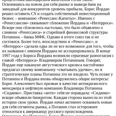
Освоившись на новом для себя рынке и выведя банк на
завидный для конкурентов уровень прибыли, Борис Йордан
решил оставить CS и создать собственный инвестиционный
бизнес – компанию «Ренессанс-Капитал». Именно с
«Ренессансом» связывают сближение Йордана и «Интерроса».
Вскоре они сблизились настолько, что было объявлено о
слиянии «Ренессанса» и старейшей финансовой структуры
Потанина – банка МФК. Однако в итоге союз так и не
состоялся. Более того, впоследствии и «Ренессанс», и
«Интеррос» сделали едва ли не все возможное для того, чтобы
их названия с именем Йордана не ассоциировались. В конце
1997 года у Бориса Йордана возникли серьезные разногласия с
главой «Интерроса» Владимиром Потаниным. Говорят,
Йордан еще накануне августовского кризиса настойчиво
предлагал своему компаньону «сматывать удочки», но в
стратегические планы Потанина это не входило. Чуть позже у
Потанина и Йордана вновь обнаружились общие интересы:
Борис Алексеевич был призван в качестве антикризисного
менеджера в нефтяную компанию Владимира Потанина
«Сиданко». Приставка «анти» себя не оправдала: «Сиданко»
вскоре объявили банкротом. Каждая сторона вынесла из этой
истории свои уроки. Йордан начал активнее осваивать новые
для себя сегменты рынка, а Потанин стал осторожнее
относиться к американцу русского происхождения.