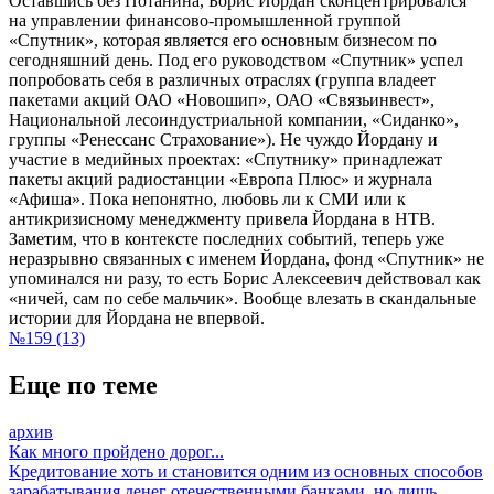
Оставшись без Потанина, Борис Йордан сконцентрировался
на управлении финансово-промышленной группой
«Спутник», которая является его основным бизнесом по
сегодняшний день. Под его руководством «Спутник» успел
попробовать себя в различных отраслях (группа владеет
пакетами акций ОАО «Новошип», ОАО «Связьинвест»,
Национальной лесоиндустриальной компании, «Сиданко»,
группы «Ренессанс Страхование»). Не чуждо Йордану и
участие в медийных проектах: «Спутнику» принадлежат
пакеты акций радиостанции «Европа Плюс» и журнала
«Афиша». Пока непонятно, любовь ли к СМИ или к
антикризисному менеджменту привела Йордана в НТВ.
Заметим, что в контексте последних событий, теперь уже
неразрывно связанных с именем Йордана, фонд «Спутник» не
упоминался ни разу, то есть Борис Алексеевич действовал как
«ничей, сам по себе мальчик». Вообще влезать в скандальные
истории для Йордана не впервой.
№159 (13)
Еще по теме
архив
Как много пройдено дорог...
Кредитование хоть и становится одним из основных способов
зарабатывания денег отечественными банками, но лишь