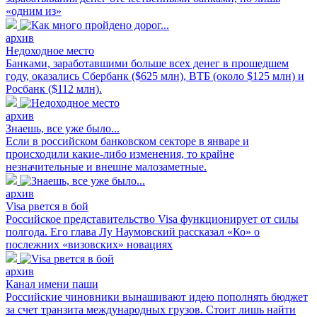
«одним из»
архив
Недоходное место
Банками, заработавшими больше всех денег в прошедшем
году, оказались Сбербанк ($625 млн), ВТБ (около $125 млн) и
Росбанк ($112 млн).
архив
Знаешь, все уже было...
Если в российском банковском секторе в январе и
происходили какие-либо изменения, то крайне
незначительные и внешне малозаметные.
архив
Visa рвется в бой
Российское представительство Visa функционирует от силы
полгода. Его глава Лу Наумовский рассказал «Ко» о
послежних «визовских» новациях
архив
Канал имени паши
Российские чиновники вынашивают идею пополнять бюджет
за счет транзита международных грузов. Стоит лишь найти