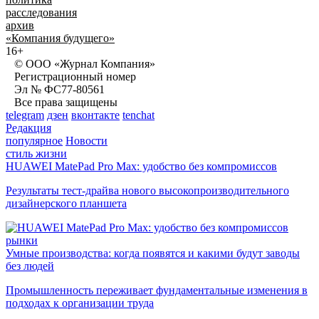
расследования
архив
«Компания будущего»
16+
© ООО «Журнал Компания»
Регистрационный номер
Эл № ФС77-80561
Все права защищены
telegram
дзен
вконтакте
tenchat
Редакция
популярное
Новости
стиль жизни
HUAWEI MatePad Pro Max: удобство без компромиссов
Результаты тест-драйва нового высокопроизводительного
дизайнерского планшета
рынки
Умные производства: когда появятся и какими будут заводы
без людей
Промышленность переживает фундаментальные изменения в
подходах к организации труда