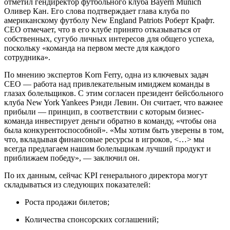
отметил гендиректор футбольного клуба Bayern Munich
Оливер Кан. Его слова подтверждает глава клуба по
американскому футболу New England Patriots Роберт Крафт.
СЕО отмечает, что в его клубе принято отказываться от
собственных, сугубо личных интересов для общего успеха,
поскольку «команда на первом месте для каждого
сотрудника».
По мнению экспертов Korn Ferry, одна из ключевых задач
СЕО — работа над привлекательным имиджем команды в
глазах болельщиков. С этим согласен президент бейсбольного
клуба New York Yankees Рэнди Левин. Он считает, что важнее
прибыли — принцип, в соответствии с которым бизнес-
команда инвестирует деньги обратно в команду, «чтобы она
была конкурентоспособной». «Мы хотим быть уверены в том,
что, вкладывая финансовые ресурсы в игроков, <…> мы
всегда предлагаем нашим болельщикам лучший продукт и
приближаем победу», — заключил он.
По их данным, сейчас KPI генерального директора могут
складываться из следующих показателей:
Роста продажи билетов;
Количества спонсорских соглашений;