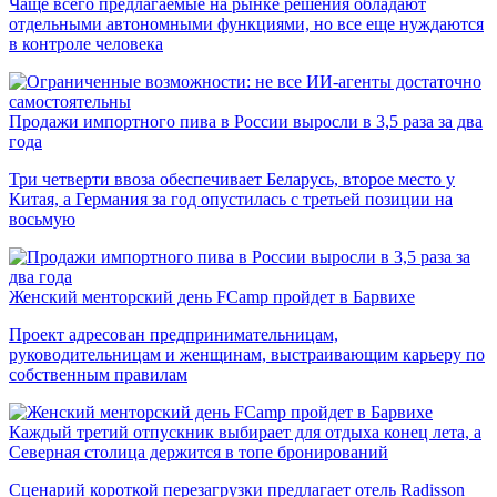
Чаще всего предлагаемые на рынке решения обладают
отдельными автономными функциями, но все еще нуждаются
в контроле человека
Продажи импортного пива в России выросли в 3,5 раза за два
года
Три четверти ввоза обеспечивает Беларусь, второе место у
Китая, а Германия за год опустилась с третьей позиции на
восьмую
Женский менторский день FCamp пройдет в Барвихе
Проект адресован предпринимательницам,
руководительницам и женщинам, выстраивающим карьеру по
собственным правилам
Каждый третий отпускник выбирает для отдыха конец лета, а
Северная столица держится в топе бронирований
Сценарий короткой перезагрузки предлагает отель Radisson