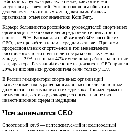
работали в других отраслях: ритейле, консалтинге и
индустрии развлечений. Это позволило им обогатить
деятельность спортивных команд важными бизнес-
практиками, отмечают аналитики Korn Ferry.
Карьера большинства российских руководителей спортивных
организаций развивалась непосредственно в индустрии
спорта — 80%. Возглавили свой же клуб 34% российских
СЕО, уже проработав в нем в среднем семь лет. При этом
профессиональных спортсменов в топ-менеджменте
российского спорта почти в четыре раза больше, чем на
Западе, — 27%, но только 47% имели опыт работы на позиции
гендиректора. Без знаний о спорте на должность СЕО пришли
20%, из них навыки руководителя были только у 13%.
В России гендиректоры спортивных организаций,
назначенные извне, ранее занимали высшие операционные
должности в госкомпаниях и их «дочках». Топ-менеджмент,
не имевший до этого руководящего опыта, пришел из
инвестиционной сферы и медицины.
Чем занимаются СЕО
Спортивный клуб — непредсказуемый и неоднородный
«продукт» со множеством рисков: травмы, конфликты и