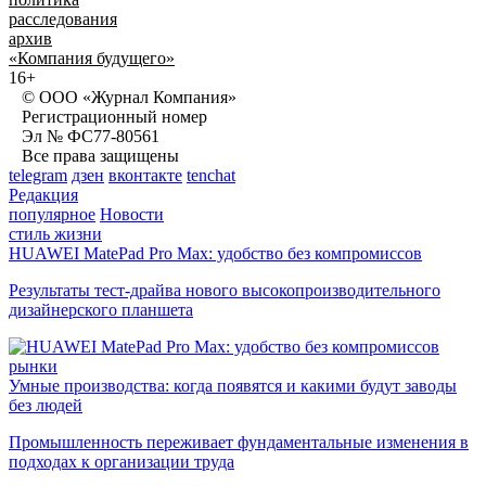
расследования
архив
«Компания будущего»
16+
© ООО «Журнал Компания»
Регистрационный номер
Эл № ФС77-80561
Все права защищены
telegram
дзен
вконтакте
tenchat
Редакция
популярное
Новости
стиль жизни
HUAWEI MatePad Pro Max: удобство без компромиссов
Результаты тест-драйва нового высокопроизводительного
дизайнерского планшета
рынки
Умные производства: когда появятся и какими будут заводы
без людей
Промышленность переживает фундаментальные изменения в
подходах к организации труда