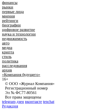
финансы
рынки
первые лица
мнения
рейтинги
биографии
цифровое развитие
наука и технологии
недвижимость
авто
медиа
крипта
стиль
политика
расследования
архив
«Компания будущего»
16+
© ООО «Журнал Компания»
Регистрационный номер
Эл № ФС77-80561
Все права защищены
telegram
дзен
вконтакте
tenchat
Редакция