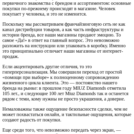
первичного знакомства с брендом и ассортиментом: основные
покупки по-прежнему происходят в магазине. Человек
покупает у человека, и это не изменится.
Поскольку мы рассматриваем франчайзинговую сеть не как
канал дистрибуции товаров, а как часть инфраструктуры и
истории бренда, все наши магазины продают эмоцию. То
самое «Да!» в ответ на главный вопрос. Это невозможно
разложить на инструкции или упаковать в коробку. Именно
это принципиально отличает наши магазины от интернет-
продаж.
Если акцентировать другие отличия, то это
гиперперсонализация. Мы совершили переход от простой
«помощи при выборе» к полноценному сопровождению
жизненного цикла клиента. Это — постоянство нашего
бренда на рынке: в прошлом году MIUZ Diamonds отметила
105 лет., и следующие 100 лет Miuz Diamonds так и останется
рядом с теми, кому нужны не просто украшения, а доверие.
Немаловажны также ощущение безопасности сделки, чем не
может похвастаться онлайн, и тактильные ощущения, которые
создают радость от покупки.
Еще среди того, что невозможно передать через экран, —