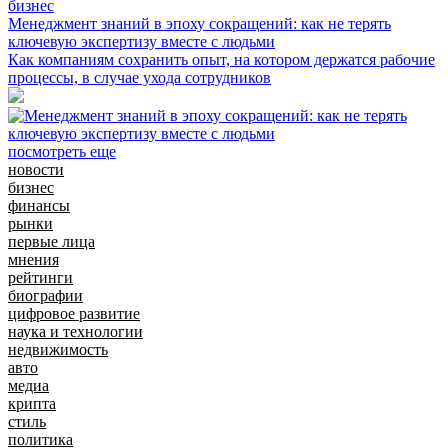
бизнес
Менеджмент знаний в эпоху сокращений: как не терять
ключевую экспертизу вместе с людьми
Как компаниям сохранить опыт, на котором держатся рабочие
процессы, в случае ухода сотрудников
посмотреть еще
новости
бизнес
финансы
рынки
первые лица
мнения
рейтинги
биографии
цифровое развитие
наука и технологии
недвижимость
авто
медиа
крипта
стиль
политика