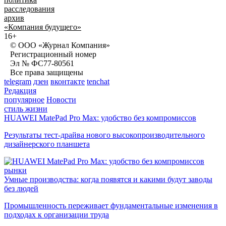
расследования
архив
«Компания будущего»
16+
© ООО «Журнал Компания»
Регистрационный номер
Эл № ФС77-80561
Все права защищены
telegram
дзен
вконтакте
tenchat
Редакция
популярное
Новости
стиль жизни
HUAWEI MatePad Pro Max: удобство без компромиссов
Результаты тест-драйва нового высокопроизводительного
дизайнерского планшета
рынки
Умные производства: когда появятся и какими будут заводы
без людей
Промышленность переживает фундаментальные изменения в
подходах к организации труда