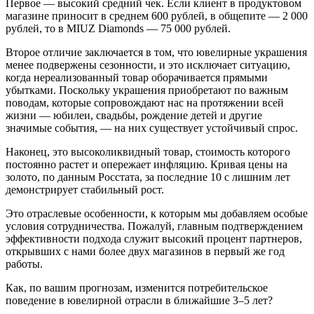
Первое — высокий средний чек. Если клиент в продуктовом
магазине приносит в среднем 600 рублей, в общепите — 2 000
рублей, то в MIUZ Diamonds — 75 000 рублей.
Второе отличие заключается в том, что ювелирные украшения
менее подвержены сезонности, и это исключает ситуацию,
когда нереализованный товар оборачивается прямыми
убытками. Поскольку украшения приобретают по важным
поводам, которые сопровождают нас на протяжении всей
жизни — юбилеи, свадьбы, рождение детей и другие
значимые события, — на них существует устойчивый спрос.
Наконец, это высоколиквидный товар, стоимость которого
постоянно растет и опережает инфляцию. Кривая цены на
золото, по данным Росстата, за последние 10 с лишним лет
демонстрирует стабильный рост.
Это отраслевые особенности, к которым мы добавляем особые
условия сотрудничества. Пожалуй, главным подтверждением
эффективности подхода служит высокий процент партнеров,
открывших с нами более двух магазинов в первый же год
работы.
Как, по вашим прогнозам, изменится потребительское
поведение в ювелирной отрасли в ближайшие 3–5 лет?