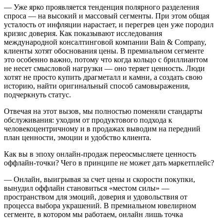
― Уже ярко проявляется тенденция полярного разделения
спроса — на высокий и массовый сегменты. При этом общая
усталость от инфляции нарастает, и перегрев цен уже породил
кризис доверия. Как показывают исследования
международной консалтинговой компании Bain & Company,
клиенты хотят обоснования цены. В премиальном сегменте
это особенно важно, потому что когда кольцо с бриллиантом
не несет смысловой нагрузки — оно теряет ценность. Люди
хотят не просто купить драгметалл и камни, а создать свою
историю, найти оригинальный способ самовыражения,
подчеркнуть статус.
Отвечая на этот вызов, мы полностью поменяли стандарты
обслуживания: уходим от продуктового подхода к
человекоцентричному и в продажах выводим на передний
план ценности, эмоции и удобство клиента.
Как вы в эпоху онлайн-продаж переосмысляете ценность
оффлайн-точки? Чего в принципе не может дать маркетплейс?
― Онлайн, выигрывая за счет цены и скорости покупки,
вынудил оффлайн становиться «местом силы» —
пространством для эмоций, доверия и удовольствия от
процесса выбора украшений. В премиальном ювелирном
сегменте, в котором мы работаем, онлайн лишь точка