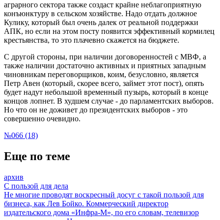
аграрного сектора также создаст крайне неблагоприятную
конъюнктуру в сельском хозяйстве. Надо отдать должное
Кулику, который был очень далек от реальной поддержки
АПК, но если на этом посту появится эффективный кормилец
крестьянства, то это плачевно скажется на бюджете.
С другой стороны, при наличии договоренностей с МВФ, а
также наличии достаточно активных и приятных западным
чиновникам переговорщиков, коим, безусловно, является
Петр Авен (который, скорее всего, займет этот пост), опять
будет надут небольшой временный пузырь, который в конце
концов лопнет. В худшем случае - до парламентских выборов.
Но что он не доживет до президентских выборов - это
совершенно очевидно.
№066 (18)
Еще по теме
архив
С пользой для дела
Не многие проводят воскресный досуг с такой пользой для
бизнеса, как Лев Бойко. Коммерческий директор
издательского дома «Инфра-М», по его словам, телевизор