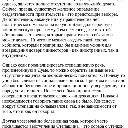
однако, является полное отсутствие воли что-либо делать.
Сейчас, правда, существует железное оправдание
бездеятельности правительства - это предстоящие выборы.
Действительно, накануне их у правительства нет
политического мандата на какую-нибудь долгосрочную
экономическую программу. Тем не менее даже и в этой
обстановке есть вещи, которые правительство обязано и
может делать. Ничего не мешает создать такой состав
кабинета, который предпринял бы видимые усилия для
возвращения доверия инвесторов - как иностранных, так и
внутренних.
Однако если проанализировать степашинскую речь,
произнесенную в Думе, то можно обратить внимание на
отсутствие акцента на экономических показателях. Почему-то
упор был сделан на социальные вопросы. При этом высказано
абсолютно беспочвенное и провокационное утверждение, что
народ устал терпеть. После чего было произнесено
совершенно вредительское слово - «индексация». Никакой
необходимости говорить такие слова не было. Консенсус
вокруг Степашина складывался и так, вне зависимости от
того, что и как он говорил.
Другая чрезвычайно болезненная тема, которой часто
посвящаются выступления Степашина, - это борьба с утечкой