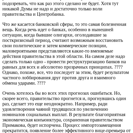
подозревать, что как раз этого сделано не будет. Хотя тут
никакой Думы не надо и достаточно только воли
правительства и Центробанка.
Что же касается банковской сферы, то это самая болезненная
вещь. Когда речь идет о банках, особенно в нынешней
ситуации, когда бывшие олигархи, оголодавшие за
посткризисный период, считают возможным восстановить
свои политические и затем коммерческие позиции,
маловероятными представляются какие-то вменяемые
действия правительства в этой области. На самом деле надо
сделать только одно - провести реструктуризацию банков на
равных для всех и абсолютно прозрачных принципах. ????
Однако, похоже, все, что последует за этим, будет результатом
частного лоббирования друг против друга и взаимного
обмена ударами. ????
Очень хотелось бы во всех этих прогнозах ошибаться. Но,
скорее всего, правительство прогнется и, прогнувшись один
раз, сделает это еще неоднократно. Например, ради
удовлетворения чаяний трудящихся по увеличению
номиналов социальных выплат. В результате благоприятная
экономическая конъюнктура, сохраненная правительством
Примакова, будет испорчена. Процесс импортозамещения
прекратится, появление более эффективного вице-премьера от