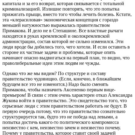
капитала и за его возврат, которая связывается с тотальной
криминализацией. Излишне повторять, что это попытка
прижигать прыщи, вместо того чтобы лечить болезнь. Кстати,
эта «клерасиловая» экономическая концепция с гораздо
меньшей натужностью выражалась правительством
Примакова. И дело не в Степашине. Все властные рычаги
находятся в руках кремлевской и околокремлевской
администрации, состав которой не сильно изменился. Эти
люди вроде бы добились того, чего хотели. И если оставить в
стороне их частные задачи и проблемы, которые опять
начинают опасно выдвигаться на первый план, то видно, что
праволиберальные идеи этим людям не чужды.
Однако что же мы видим? По структуре и составу
правительство чудовищно. (Если, конечно, в ближайшем
будущем все это не изменится.) Надо было сменять
Примакова, чтобы назначить Аксененко первым вице-
премьером! В связи с этим очень характерен отказ Александра
Жукова войти в правительство. Это свидетельство того, что
серьезные люди с этим правительством работать не будут. В
первую очередь потому, что это правительство сознательно
структурируется так, будто это не победа над левыми, а
попытка достичь какого-то политического компромисса
неизвестно с кем, неизвестно зачем и неизвестно почему.
Почему у правительства, которое ставит своей задачей