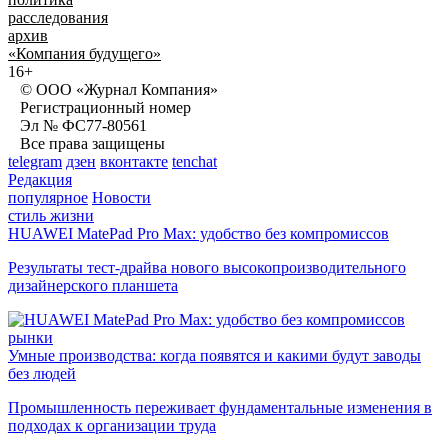
расследования
архив
«Компания будущего»
16+
© ООО «Журнал Компания»
Регистрационный номер
Эл № ФС77-80561
Все права защищены
telegram
дзен
вконтакте
tenchat
Редакция
популярное
Новости
стиль жизни
HUAWEI MatePad Pro Max: удобство без компромиссов
Результаты тест-драйва нового высокопроизводительного
дизайнерского планшета
рынки
Умные производства: когда появятся и какими будут заводы
без людей
Промышленность переживает фундаментальные изменения в
подходах к организации труда