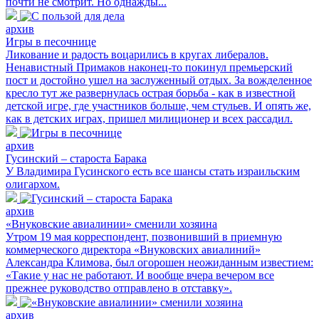
почти не смотрит. Но однажды...
архив
Игры в песочнице
Ликование и радость воцарились в кругах либералов.
Ненавистный Примаков наконец-то покинул премьерский
пост и достойно ушел на заслуженный отдых. За вожделенное
кресло тут же развернулась острая борьба - как в известной
детской игре, где участников больше, чем стульев. И опять же,
как в детских играх, пришел милиционер и всех рассадил.
архив
Гусинский – староста Барака
У Владимира Гусинского есть все шансы стать израильским
олигархом.
архив
«Внуковские авиалинии» сменили хозяина
Утром 19 мая корреспондент, позвонивший в приемную
коммерческого директора «Внуковских авиалиний»
Александра Климова, был огорошен неожиданным известием:
«Такие у нас не работают. И вообще вчера вечером все
прежнее руководство отправлено в отставку».
архив