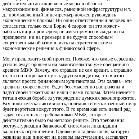
действительно антикризисные меры в области
макроэкономики, финансов, рыночной инфраструктуры и т.
д., промышленный вице-премьер должен руководить
экономическим блоком? Ни один ответственный человек не
согласится, только если Борис Федоров: он это может -
работать вице-премьером, не имея прямого выхода ни на
президента, ни на премьера и не будучи способным
существенным образом влиять на стратегические и
экономические решения в финансовой сфере.
Могу предложить свой прогноз. Похоже, что самые серьезные
усилия будут брошены на вымогательство уже обещанного
кредита МВФ. Замечу, что страшен не сам кредит, а страшно
то, что он открывает путь к другим кредитам, что в итоге
является просто финансовым хулиганством. Эта халява - эти
кредиты, скорее всего, будут бессмысленно растрачены и
падут своей тяжестью на наши с вами головы. Затем начнется
титаническая борьба за утверждение думских законопроектов.
Вся политическая активность, полемика и весь казенный пиар
будет вертеться вокруг этого. В то время как есть целый ряд
задач, связанных с требованиями МВФ, которые
действительно было бы неплохо решить. Это требования
реструктуризации банковской системы и ликвидации
валютных ограничений. Однако вся та демагогия, которую
развивал наш пиночет на первом выступлении, заставляет