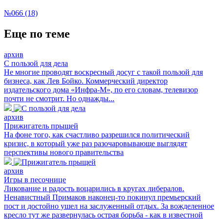
№066 (18)
Еще по теме
архив
С пользой для дела
Не многие проводят воскресный досуг с такой пользой для
бизнеса, как Лев Бойко. Коммерческий директор
издательского дома «Инфра-М», по его словам, телевизор
почти не смотрит. Но однажды...
архив
Прижигатель прыщей
На фоне того, как счастливо разрешился политический
кризис, в который уже раз разочаровывающе выглядят
перспективы нового правительства
архив
Игры в песочнице
Ликование и радость воцарились в кругах либералов.
Ненавистный Примаков наконец-то покинул премьерский
пост и достойно ушел на заслуженный отдых. За вожделенное
кресло тут же развернулась острая борьба - как в известной