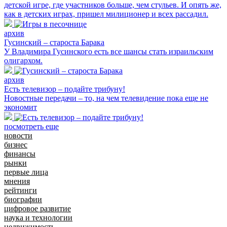
детской игре, где участников больше, чем стульев. И опять же,
как в детских играх, пришел милиционер и всех рассадил.
архив
Гусинский – староста Барака
У Владимира Гусинского есть все шансы стать израильским
олигархом.
архив
Есть телевизор – подайте трибуну!
Новостные передачи – то, на чем телевидение пока еще не
экономит
посмотреть еще
новости
бизнес
финансы
рынки
первые лица
мнения
рейтинги
биографии
цифровое развитие
наука и технологии
недвижимость