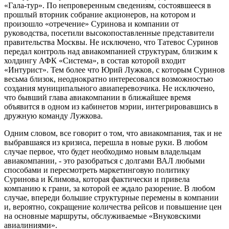
«Гала-тур». По непроверенным сведениям, состоявшееся в
прошлый вторник собрание акционеров, на котором и
произошло «отречение» Суринова и компании от
руководства, посетили высокопоставленные представители
правительства Москвы. Не исключено, что Татевос Суринов
передал контроль над авиакомпанией структурам, близким к
холдингу АФК «Система», в состав которой входит
«Интурист». Тем более что Юрий Лужков, с которым Суринов
весьма близок, неоднократно интересовался возможностью
создания муниципального авиаперевозчика. Не исключено,
что бывший глава авиакомпании в ближайшее время
объявится в одном из кабинетов мэрии, интегрировавшись в
дружную команду Лужкова.
Одним словом, все говорит о том, что авиакомпания, так и не
выбравшаяся из кризиса, перешла в новые руки. В любом
случае первое, что будет необходимо новым владельцам
авиакомпании, - это разобраться с долгами ВАЛ любыми
способами и пересмотреть маркетинговую политику
Суринова и Климова, которая фактически и привела
компанию к грани, за которой ее ждало разорение. В любом
случае, впереди большие структурные перемены в компании
и, вероятно, сокращение количества рейсов и повышение цен
на основные маршруты, обслуживаемые «Внуковскими
авиалиниями».