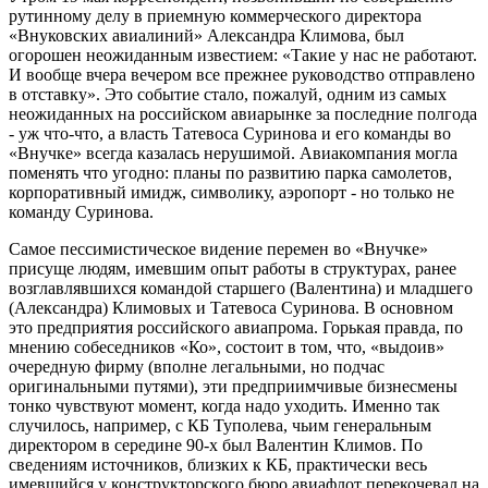
рутинному делу в приемную коммерческого директора
«Внуковских авиалиний» Александра Климова, был
огорошен неожиданным известием: «Такие у нас не работают.
И вообще вчера вечером все прежнее руководство отправлено
в отставку». Это событие стало, пожалуй, одним из самых
неожиданных на российском авиарынке за последние полгода
- уж что-что, а власть Татевоса Суринова и его команды во
«Внучке» всегда казалась нерушимой. Авиакомпания могла
поменять что угодно: планы по развитию парка самолетов,
корпоративный имидж, символику, аэропорт - но только не
команду Суринова.
Самое пессимистическое видение перемен во «Внучке»
присуще людям, имевшим опыт работы в структурах, ранее
возглавлявшихся командой старшего (Валентина) и младшего
(Александра) Климовых и Татевоса Суринова. В основном
это предприятия российского авиапрома. Горькая правда, по
мнению собеседников «Ко», состоит в том, что, «выдоив»
очередную фирму (вполне легальными, но подчас
оригинальными путями), эти предприимчивые бизнесмены
тонко чувствуют момент, когда надо уходить. Именно так
случилось, например, с КБ Туполева, чьим генеральным
директором в середине 90-х был Валентин Климов. По
сведениям источников, близких к КБ, практически весь
имевшийся у конструкторского бюро авиафлот перекочевал на