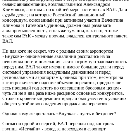
баланс авиакомпании, возглавлявшейся Александром
Климовым, а потом - по крайней мере частично - в ВАЛ. Да и
судьба денег, на которые Российский авиационный
консорциум, основанный при активном участии Валентина
Климова и Татевоса Суринова, должен был развивать
авиапромышленность, столь же туманна, как и то, что же
такое сам РАК - между прочим, владелец контрольного пакета
ВАЛ.
Ни для кого не секрет, что с родным своим аэропортом
«Внуково» одноименные авиалинии расстались из-за
невозможности и нежелания гасить огромную задолженность
перед ним. ВАЛ также имели и имеют большие долги перед
системой управления воздушным движением и перед
региональными аэропортами, однако при этом, несмотря на
катастрофическое падение объемов перевозок, продолжали
весь прошлый год летать по совершенно бросовым ценам -
чуть ли не в два раза ниже расценок основных конкурентов.
Столь откровенный демпинг вряд ли был уместен в условиях
общего устойчивого падения продаж авиаперевозок.
Однако кому же досталась «Внучка» - пусть и без денег?
Согласно одной из версий, ВАЛ перешли под контроль
группы «Истлайн» - вслед за переходом в аэропорт