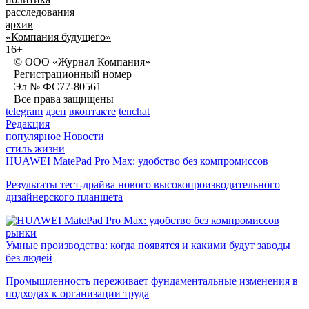
расследования
архив
«Компания будущего»
16+
© ООО «Журнал Компания»
Регистрационный номер
Эл № ФС77-80561
Все права защищены
telegram
дзен
вконтакте
tenchat
Редакция
популярное
Новости
стиль жизни
HUAWEI MatePad Pro Max: удобство без компромиссов
Результаты тест-драйва нового высокопроизводительного
дизайнерского планшета
рынки
Умные производства: когда появятся и какими будут заводы
без людей
Промышленность переживает фундаментальные изменения в
подходах к организации труда