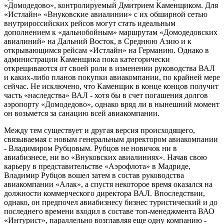
«Домодедово», контролируемый Дмитрием Каменщиком. Для
«Истлайн» «Внуковские авиалинии» с их обширной сетью
внутрироссийских рейсов могут стать идеальным
дополнением к «дальнобойным» маршрутам «Домодедовских
авиалиний» на Дальний Восток, в Среднюю Азию и к
открывающимся рейсам «Истлайн» на Германию. Однако в
администрации Каменщика пока категорически
открещиваются от своей роли в изменении руководства ВАЛ
и каких-либо планов покупки авиакомпании, по крайней мере
сейчас. Не исключено, что Каменщик в конце концов получит
часть «наследства» ВАЛ - хотя бы в счет погашения долгов
аэропорту «Домодедово», однако вряд ли в нынешний момент
он возьмется за санацию всей авиакомпании.
Между тем существует и другая версия происходящего,
связываемая с новым генеральным директором авиакомпании
- Владимиром Рубцовым. Рубцов не новичок ни в
авиабизнесе, ни во «Внуковских авиалиниях». Начав свою
карьеру в представительстве «Аэрофлота» в Мадриде,
Владимир Рубцов вошел затем в состав руководства
авиакомпании «Алак», а спустя некоторое время оказался на
должности коммерческого директора ВАЛ. Впоследствии,
однако, он предпочел авиабизнесу бизнес туристический и до
последнего времени входил в составе топ-менеджмента ВАО
«Интурист», параллельно возглавляя еще одну компанию -