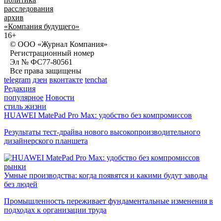
расследования
архив
«Компания будущего»
16+
© ООО «Журнал Компания»
Регистрационный номер
Эл № ФС77-80561
Все права защищены
telegram
дзен
вконтакте
tenchat
Редакция
популярное
Новости
стиль жизни
HUAWEI MatePad Pro Max: удобство без компромиссов
Результаты тест-драйва нового высокопроизводительного
дизайнерского планшета
рынки
Умные производства: когда появятся и какими будут заводы
без людей
Промышленность переживает фундаментальные изменения в
подходах к организации труда