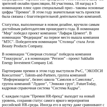
зрителей онлайн-трансляции, 84 участника, 18 наград в 5
номинациях плюс один специальный приз - таковы основные
цифры "Премии". В этом году значительная часть проектов
была связана с благотворительной деятельностью компаний.
Статуэтки, выполненные в новом дизайне, вручили самым
достойным работодателям прошедшего года. В номинации
"Мир" победил проект компании "Лафарж Цемент". В
номинации "Федерация" на первое место вышла компания
"МТС". Победителем номинации "Столица" стала Avon
Beauty Products Company.
В номинации "Северная столица" победила компания
"Тиккурила", а в номинации "Регион" - проект Sakhalin
Energy Investment Company Ltd.
Партнерами премии в этом году выступили PwC, "ЭКОПСИ
Консалтинг", Talents-and-Partners, группа компаний
"Информзащита", бизнес-школа "Самолов и Самолова",
группа компаний "Лудинг", "Энвижн груп", FutureToday,
кадровая справочная система "Система Кадры".
С каждым годом "Премия HR-бренд" выходит на новый
уровень, сохраняя статус самого яркого мероприятия
российской HR-среды. Иногда его в шутку даже сравнивают с