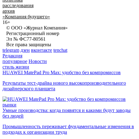
расследования
архив
«Компания будущего»
16+
© ООО «Журнал Компания»
Регистрационный номер
Эл № ФС77-80561
Все права защищены
telegram
дзен
вконтакте
tenchat
Редакция
популярное
Новости
стиль жизни
HUAWEI MatePad Pro Max: удобство без компромиссов
Результаты тест-драйва нового высокопроизводительного
дизайнерского планшета
рынки
Умные производства: когда появятся и какими будут заводы
без людей
Промышленность переживает фундаментальные изменения в
подходах к организации труда