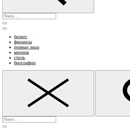
бизнес
финансы
первые лица
мнения
стиль
биографии