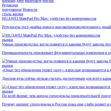
telegram
дзен
вконтакте
tenchat
Редакция
популярное
Новости
стиль жизни
HUAWEI MatePad Pro Max: удобство без компромиссов
Результаты тест-драйва нового высокопроизводительного диза
рынки
Умные производства: когда появятся и какими будут заводы бе
Промышленность переживает фундаментальные изменения в по
рынки
«Опыт без обновления теряет силу»: взрослые возвращаются к
Диплом вуза сейчас нельзя считать достаточным для всего кар
рынки
По всей форме: чем аренда спецодежды привлекательней поку
Почему шеринг спецодежды в России пока еще слабо развит и 