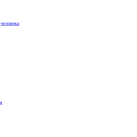
 человека
м