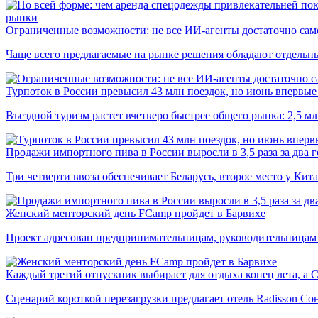
рынки
Ограниченные возможности: не все ИИ-агенты достаточно сам
Чаще всего предлагаемые на рынке решения обладают отдельн
Турпоток в России превысил 43 млн поездок, но июнь впервые 
Въездной туризм растет вчетверо быстрее общего рынка: 2,5 м
Продажи импортного пива в России выросли в 3,5 раза за два г
Три четверти ввоза обеспечивает Беларусь, второе место у Кита
Женский менторский день FCamp пройдет в Барвихе
Проект адресован предпринимательницам, руководительницам
Каждый третий отпускник выбирает для отдыха конец лета, а 
Сценарий короткой перезагрузки предлагает отель Radisson Со