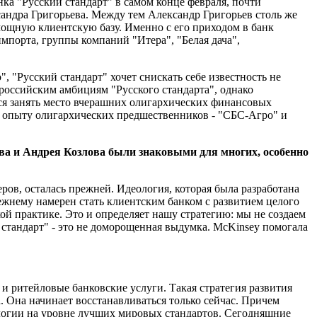
нка "Русский стандарт" в самом конце февраля, почти
андра Григорьева. Между тем Александр Григорьев столь же
 мощную клиентскую базу. Именно с его приходом в банк
порта, группы компаний "Итера", "Белая дача",
 "Русский стандарт" хочет снискать себе известность не
российским амбициям "Русского стандарта", однако
ся занять место вчерашних олигархических финансовых
у опыту олигархических предшественников - "СБС-Агро" и
ва и Андрея Козлова были знаковыми для многих, особенно
ров, осталась прежней. Идеология, которая была разработана
режнему намерен стать клиентским банком с развитием целого
й практике. Это и определяет нашу стратегию: мы не создаем
стандарт" - это не доморощенная выдумка. McKinsey помогала
и ритейловые банковские услуги. Такая стратегия развития
а. Она начинает восстанавливаться только сейчас. Причем
ологии на уровне лучших мировых стандартов. Сегодняшние