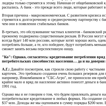
лидеры только стремятся к этому. Начиная от общебанковской 
распались. А банк - это прежде всего люди, которые работают в
Вторая причина - макроэкономическая. С развитием кризиса исч
стремится к долгосрочному и среднесрочному партнерству с ба
чем они в появлении стабильных банков.
В-третьих, это обслуживание частных клиентов - банковский р
прежнему подвержена существенным рискам. В России могут м
всегда будет 140 млн россиян, которые хотят хорошо жить, одев
потреблять больше, а те, кто победнее, будут потреблять меньше
сможет занять весьма перспективную нишу.
"Ко": Однако, согласитесь: кредитование потребления вряд
потребительских способностях населения… да и на доверии 
А.Г.:
Давайте посмотрим, как строили свою работу с частными
карточек. Это требовало создания очень больших резервов дл
например, Инкомбанком и "СБС-Агро", не приносили им прибыли
крайне мало и вряд ли население активно понесет деньги в ба
1991 год.
Однако мы и не говорим о том, что будем привлекать деньги н
потребительское кредитование в любых формах. На создание с
$37 млн. Доходы же мы оцениваем в сумму порядка $200 млн. 