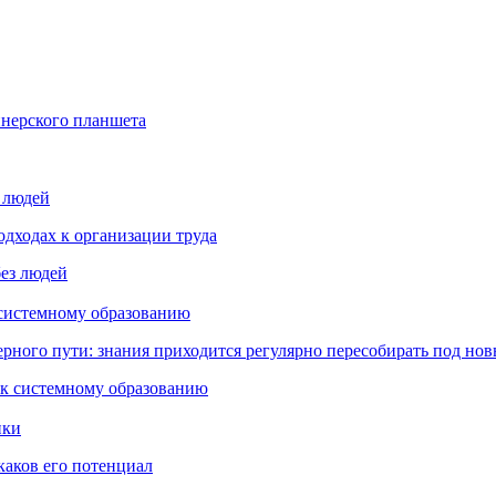
йнерского планшета
з людей
дходах к организации труда
 системному образованию
ьерного пути: знания приходится регулярно пересобирать под но
пки
каков его потенциал