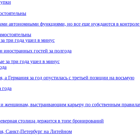
остоятельны
ыми автономными функциями, но все еще нуждаются в контроле
за три года ушел в минус
лн иностранных гостей за полгода
ода
я, а Германия за год опустилась с третьей позиции на восьмую
 и женщинам, выстраивающим карьеру по собственным правила
Северная столица держится в топе бронирований
ня, Санкт-Петербург на Литейном