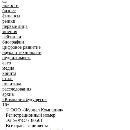
новости
бизнес
финансы
рынки
первые лица
мнения
рейтинги
биографии
цифровое развитие
наука и технологии
недвижимость
авто
медиа
крипта
стиль
политика
расследования
архив
«Компания будущего»
16+
© ООО «Журнал Компания»
Регистрационный номер
Эл № ФС77-80561
Все права защищены