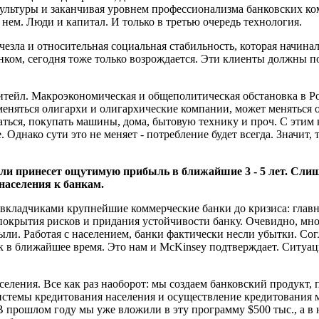
культуры и заканчивая уровнем профессионализма банковских ком
 нем. Люди и капитал. И только в третью очередь технология.
езла и относительная социальная стабильность, которая начинала
нком, сегодня тоже только возрождается. Эти клиенты должны п
итейл. Макроэкономическая и общеполитическая обстановка в Рос
еняться олигархи и олигархические компании, может меняться 
аться, покупать машины, дома, бытовую технику и проч. С этим ни
. Однако сути это не меняет - потребление будет всегда. Значит,
 ли принесет ощутимую прибыль в ближайшие 3 - 5 лет. Слиш
населения к банкам.
 вкладчиками крупнейшие коммерческие банки до кризиса: глав
я покрытия рисков и придания устойчивости банку. Очевидно, м
. Работая с населением, банки фактически несли убытки. Согла
нк в ближайшее время. Это нам и McKinsey подтверждает. Ситуац
аселения. Все как раз наоборот: мы создаем банковский продукт
истемы кредитования населения и осуществление кредитования м
В прошлом году мы уже вложили в эту программу $500 тыс., а в