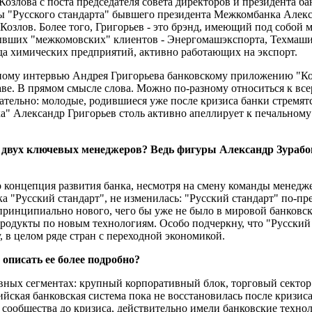
озлова с поста председателя совета директоров и президента ба
ы "Русского стандарта" бывшего президента Межкомбанка Алекс
Козлов. Более того, Григорьев - это брэнд, имеющий под собой
ывших "межкомовских" клиентов - Энергомашэкспорта, Техмашим
яда химических предприятий, активно работающих на экспорт.
ному интервью Андрея Григорьева банковскому приложению "Ко",
аве. В прямом смысле слова. Можно по-разному относиться к все
тельно: молодые, родившиеся уже после кризиса банки стремят
ка" Александр Григорьев столь активно апеллирует к печальном
м двух ключевых менеджеров? Ведь фигуры Александр Зурабо
то концепция развития банка, несмотря на смену команды менедже
а "Русский стандарт", не изменилась: "Русский стандарт" по-п
ринципиально нового, чего бы уже не было в мировой банковско
одукты по новым технологиям. Особо подчеркну, что "Русский 
 в целом ряде стран с переходной экономикой.
 описать ее более подробно?
вных сегментах: крупный корпоративный блок, торговый сектор 
ийская банковская система пока не восстановилась после кризис
о сообщества до кризиса, действительно имели банковские техн