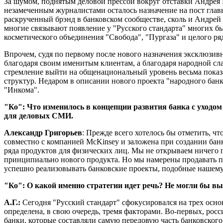
За шумом, поднятым деловой прессой вокруг отставки Андрея К
незамеченным журналистами осталось назначение на пост глав
раскрученный брэнд в банковском сообществе, сколь и Андрей 
многие связывают появление у "Русского стандарта" многих б
косметического объединения "Свобода", "Пургаза" и целого р
Впрочем, судя по первому после нового назначения эксклюзив
благодаря своим именитым клиентам, а благодаря народной сл
стремление выйти на общенациональный уровень весьма показа
структур. Недаром в описании нового проекта "народного бан
"Инкома".
"Ко": Что изменилось в концепции развития банка с уходо
для деловых СМИ.
Александр Григорьев
: Прежде всего хотелось бы отметить, ч
совместно с компанией McKinsey и заложена при создании банк
ряда продуктов для физических лиц. Мы не открываем ничего п
принципиально нового продукта. Но мы намерены продавать пр
успешно реализовывать банковские проекты, подобные нашему,
"Ко": О какой именно стратегии идет речь? Не могли бы вы
А.Г.:
Сегодня "Русский стандарт" сфокусировался на трех осно
определена, в свою очередь, тремя факторами. Во-первых, росс
банки, которые составляли самую передовую часть банковског