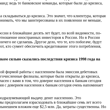
анд: ведь те банковские команды, которые были до кризиса,
 складываться до кризиса. Это значит, что клиентура, которая
онимать, что мы заинтересованы в их появлении не меньше,
сии в ближайшие десять лет будет, по всей видимости, по-
отношение иностранных инвесторов к России. Но в России
чего не сделаешь. Другое дело, что те, кто побогаче, будут
 тот, кто сумеет обеспечить кредитование этого потребления,
ком сильно сказались последствия кризиса 1998 года на
ной формой работы с населением была эмиссия дебетовых
ногочисленные филиалы, которые были открыты до кризиса,
сен с вами в том, что доверие населения к банкам сегодня
ия с доверием населения к банкам сегодня очень напоминает
, подразумевающий выдачу денег населению. Это
ы предполагаем израсходовать в ближайшие семь лет всего
 нынешнем вложим еще $2,5 млн. Да, затраты существенны. Но